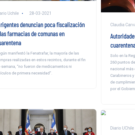
ario Uchile
28-03-2021
irigentes denuncian poca fiscalización
Claudia Carva
 las farmacias de comunas en
Autoridades
uarentena
cuarentenas
gún manifestó la Fenatrafar, la mayoría de las
Solo en la Re
mpras realizadas en estos recintos, durante el fin
260 puntos de 
 semana, “no fueron de medicamentos ni
nacional más d
tículos de primera necesidad”.
Carabineros y 
de cumplimien
por el Gobiern
Diario UChile