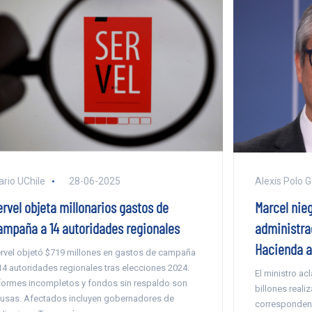
ario UChile
28-06-2025
Alexis Polo 
ervel objeta millonarios gastos de
Marcel nieg
ampaña a 14 autoridades regionales
administrac
Hacienda an
rvel objetó $719 millones en gastos de campaña
14 autoridades regionales tras elecciones 2024.
El ministro ac
formes incompletos y fondos sin respaldo son
billones reali
usas. Afectados incluyen gobernadores de
corresponden 