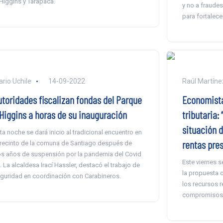
Higgins y Tarapacá.
y no a fraude
para fortalece
ario Uchile
14-09-2022
Raúl Martíne
utoridades fiscalizan fondas del Parque
Economista
’Higgins a horas de su inauguración
tributaria:
situación d
ta noche se dará inicio al tradicional encuentro en
rentas pre
 recinto de la comuna de Santiago después de
s años de suspensión por la pandemia del Covid
Este viernes 
. La alcaldesa Irací Hassler, destacó el trabajo de
la propuesta c
guridad en coordinación con Carabineros.
los recursos r
compromisos 