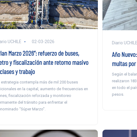
ario UCHILE
02-03-2026
Diario UCHIL
Plan Marzo 2026”: refuerzo de buses,
Año Nuevo:
etro y fiscalización ante retorno masivo
multas por
clases y trabajo
Según el balan
realizaron 183
 estrategia contempla más de mil 200 buses
en todo el paí
icionales en la capital, aumento de frecuencias en
pesos.
enes, fiscalización reforzada y monitoreo
rmanente del tránsito para enfrentar el
nominado “Súper Marzo”.