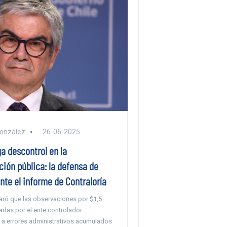
González
26-06-2025
a descontrol en la
ión pública: la defensa de
te el informe de Contraloría
laró que las observaciones por $1,5
zadas por el ente controlador
a errores administrativos acumulados