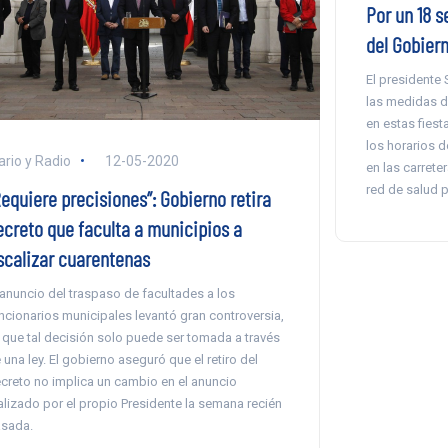
Por un 18 s
del Gobiern
El presidente 
las medidas d
en estas fiest
los horarios d
ario y Radio
12-05-2020
en las carrete
red de salud p
Requiere precisiones”: Gobierno retira
ecreto que faculta a municipios a
iscalizar cuarentenas
 anuncio del traspaso de facultades a los
ncionarios municipales levantó gran controversia,
 que tal decisión solo puede ser tomada a través
 una ley. El gobierno aseguró que el retiro del
creto no implica un cambio en el anuncio
alizado por el propio Presidente la semana recién
sada.