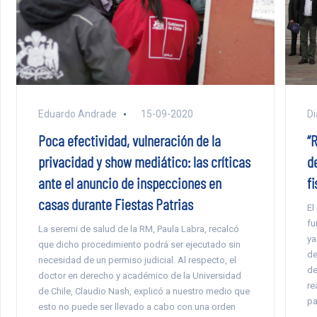
Di
Eduardo Andrade
15-09-2020
“
Poca efectividad, vulneración de la
d
privacidad y show mediático: las críticas
f
ante el anuncio de inspecciones en
casas durante Fiestas Patrias
El
fu
La seremi de salud de la RM, Paula Labra, recalcó
ya
que dicho procedimiento podrá ser ejecutado sin
de
necesidad de un permiso judicial. Al respecto, el
de
doctor en derecho y académico de la Universidad
re
de Chile, Claudio Nash, explicó a nuestro medio que
pa
esto no puede ser llevado a cabo con una orden