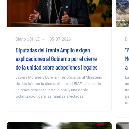
Diario UCHILE
05-07-2026
Di
Diputadas del Frente Amplio exigen
“
explicaciones al Gobierno por el cierre
M
de la unidad sobre adopciones ilegales
a 
Javiera Morales y Lorena Fries oficiaron al Ministerio
La
de Justicia por la disolución de la UBAFI, acusando
ad
un grave retroceso institucional y una doble
tr
victimización para las familias afectadas.
pe
de