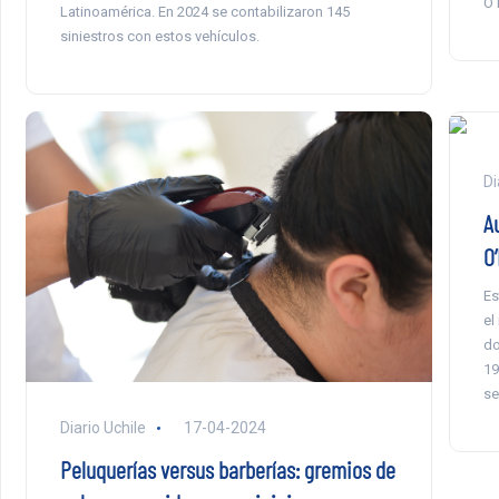
O’
Latinoamérica. En 2024 se contabilizaron 145
siniestros con estos vehículos.
Di
A
O
Es
el
do
19
se
Diario Uchile
17-04-2024
Peluquerías versus barberías: gremios de