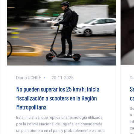
Di
Diario UCHILE
20-11-2025
S
No pueden superar los 25 km/h: inicia
c
fiscalización a scooters en la Región
Metropolitana
Se
a 
Esta iniciativa, que replica una tecnología utilizada
In
por la Policía Nacional de España, es considerada
ca
un plan pionero en el país y probablemente en toda