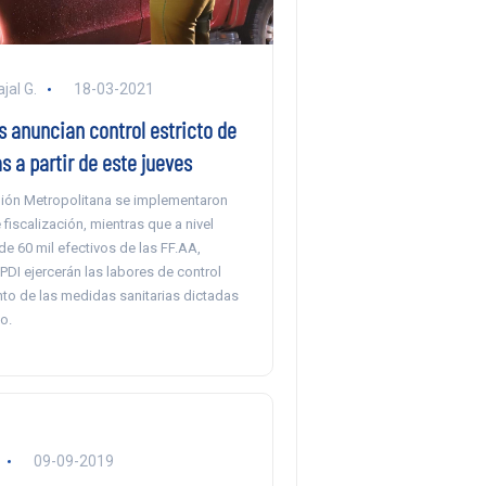
jal G.
18-03-2021
 anuncian control estricto de
 a partir de este jueves
gión Metropolitana se implementaron
fiscalización, mientras que a nivel
e 60 mil efectivos de las FF.AA,
PDI ejercerán las labores de control
to de las medidas sanitarias dictadas
o.
09-09-2019