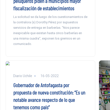
peluqueros piden a municipios mayor
fiscalización de establecimientos
La solicitud se da luego de los cuestionamientos de
la contralora (s) Dorothy Pérez por supuestos
servicios de entrega en barberías. “Nos parece
inexpicable que existan hasta cinco barberías en
una misma cuadra”, exponen los gremios en un
comunicado.
Diario Uchile
16-05-2022
Gobernador de Antofagasta por
propuesta de nueva constitución: “Es un
notable avance respecto de lo que
tenemos como país”