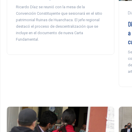
Ricardo Díaz se reunió con la mesa de la
Di
Convención Constituyente que sesionará en el sitio
patrimonial Ruinas de Huanchaca. El jefe regional
D
destacó el proceso de descentralización que se
a
incluye en el documento de nueva Carta
Fundamental.
c
Se
co
de
ar