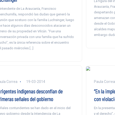
La figura del 
Araucanía, Fr
 intendente de La Araucanía, Francisco
despertando p
enchumilla, respondió las dudas que generó la
amenazan con 
unión que sostuvo con la familia Luchsinger, luego
desde el Gobi
e hace algunos días desconocidos atacaran un
alcaldes mapu
rreno de su propiedad en Vilcún. “Fue una
embargo duda
nversación privada con una familia que ha sufrido
cho”, es la única referencia sobre el encuentro
l pasado miércoles […]
ula Correa
19-03-2014
Paula Correa
irigentes indígenas desconfían de
“En la imp
rimeras señales del gobierno
con violaci
ñales contundentes se han dado en el inicio del
En la presenta
evo gobierno desde la Intendencia de La
y el derecho”,