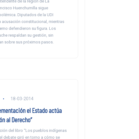
intendente de la región de La
ancisco Huenchumilla sigue
olémica. Diputados de la UDI
acusación constitucional, mientras
erno defendieron su figura. Los
che respaldan su gestión, sin
n sobre sus próximos pasos.
18-03-2014
lementación el Estado actúa
ón al Derecho”
ción del libro “Los pueblos indígenas
 el debate giró en torno a cómo se