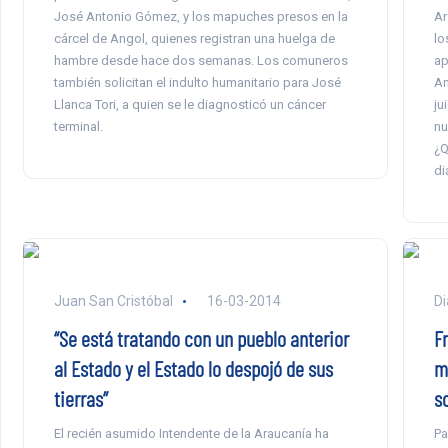
José Antonio Gómez, y los mapuches presos en la
Ar
cárcel de Angol, quienes registran una huelga de
lo
hambre desde hace dos semanas. Los comuneros
ap
también solicitan el indulto humanitario para José
An
Llanca Tori, a quien se le diagnosticó un cáncer
ju
terminal.
nu
¿Q
di
Juan San Cristóbal
16-03-2014
Di
“Se está tratando con un pueblo anterior
F
al Estado y el Estado lo despojó de sus
m
tierras”
s
El recién asumido Intendente de la Araucanía ha
Pa