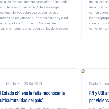
se a los avances durante estos años, aún queda
de realizar ex
cho terreno por entregar. Ante esto surgen
de la política
estionamientos sobre cuáles son las vías
comunidades m
rrectas de adjudicación, los mecanismos y el rol
ley de expropi
e ha jugado la Corporación Nacional de
crear otro pro
sarrollo Indígena encargada por ley del proceso.
conveniente. N
ario UChile
23-06-2014
Paula Correa
l Estado chileno le falta reconocer la
RN y UDI an
lticulturalidad del país”
por violenc
 la tercera edición de Radioanalisis la consejera
La situación e