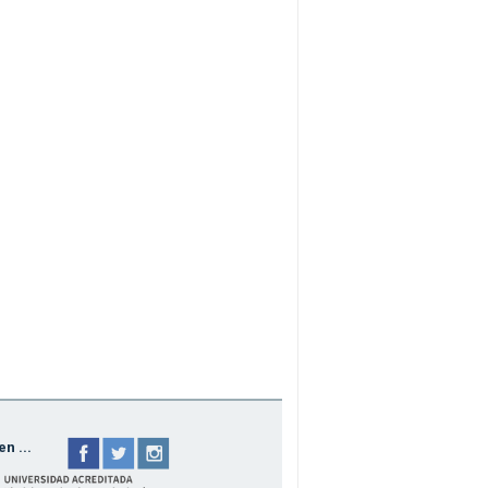
n ...