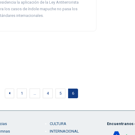
esidencia la aplicación de la Ley Antiterrorista
ra los casos de índole mapuche no pasa los
tándares internacionales.
1
…
4
5
6
cias
CULTURA
Encuentranos e
umnas
INTERNACIONAL