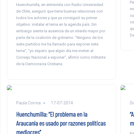
Pe
Huenchumilla, en entrevista con Radio Universidad
mu
de Chile, aseguró que tiene buenas relaciones con
cu
todos los actores y que ya consiguió su primer
co
objetivo: instalar el tema en la agenda país. Sin
qu
embargo siente la ausencia de un interés mayor por
De
parte de la coalición de gobierno. “Ninguno de los
siete partidos me ha llamado para exponer este
tema”, “yo espero que algún día me inviten al
Consejo Nacional a exponer”, afirmó como militante
de la Democracia Cristiana.
Paula Correa
17-07-2014
Di
Huenchumilla: “El problema en la
“A
Araucanía es usado por razones políticas
mu
mediocres”
En