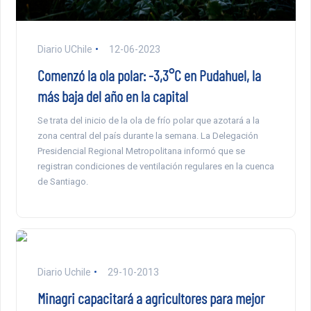
Diario UChile
12-06-2023
Comenzó la ola polar: -3,3°C en Pudahuel, la
más baja del año en la capital
Se trata del inicio de la ola de frío polar que azotará a la
zona central del país durante la semana. La Delegación
Presidencial Regional Metropolitana informó que se
registran condiciones de ventilación regulares en la cuenca
de Santiago.
Diario Uchile
29-10-2013
Minagri capacitará a agricultores para mejor