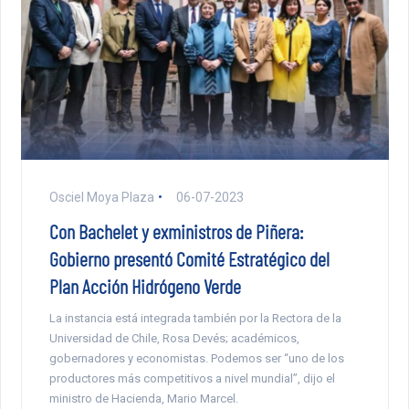
Osciel Moya Plaza
06-07-2023
Con Bachelet y exministros de Piñera:
Gobierno presentó Comité Estratégico del
Plan Acción Hidrógeno Verde
La instancia está integrada también por la Rectora de la
Universidad de Chile, Rosa Devés; académicos,
gobernadores y economistas. Podemos ser “uno de los
productores más competitivos a nivel mundial”, dijo el
ministro de Hacienda, Mario Marcel.