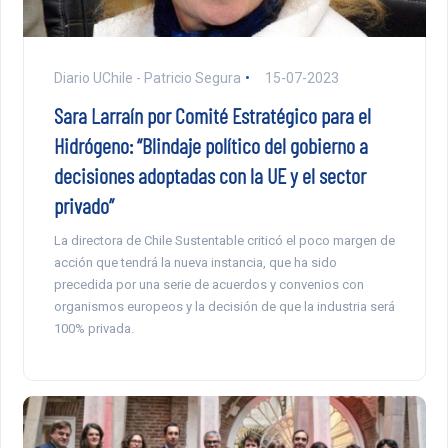
Diario UChile - Patricio Segura
15-07-2023
Sara Larraín por Comité Estratégico para el
Hidrógeno: “Blindaje político del gobierno a
decisiones adoptadas con la UE y el sector
privado”
La directora de Chile Sustentable criticó el poco margen de
acción que tendrá la nueva instancia, que ha sido
precedida por una serie de acuerdos y convenios con
organismos europeos y la decisión de que la industria será
100% privada.