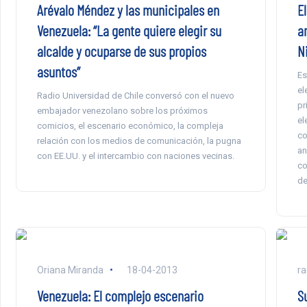
Arévalo Méndez y las municipales en
E
Venezuela: “La gente quiere elegir su
a
alcalde y ocuparse de sus propios
N
asuntos”
Es
el
Radio Universidad de Chile conversó con el nuevo
pr
embajador venezolano sobre los próximos
el
comicios, el escenario económico, la compleja
co
relación con los medios de comunicación, la pugna
an
con EE.UU. y el intercambio con naciones vecinas.
co
de
Oriana Miranda
18-04-2013
ra
Venezuela: El complejo escenario
S