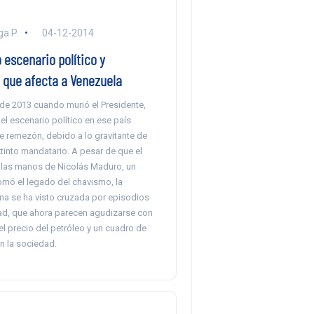
ga P.
04-12-2014
 escenario político y
que afecta a Venezuela
 de 2013 cuando murió el Presidente,
l escenario político en ese país
te remezón, debido a lo gravitante de
extinto mandatario. A pesar de que el
 las manos de Nicolás Maduro, un
mó el legado del chavismo, la
rna se ha visto cruzada por episodios
dad, que ahora parecen agudizarse con
l precio del petróleo y un cuadro de
n la sociedad.