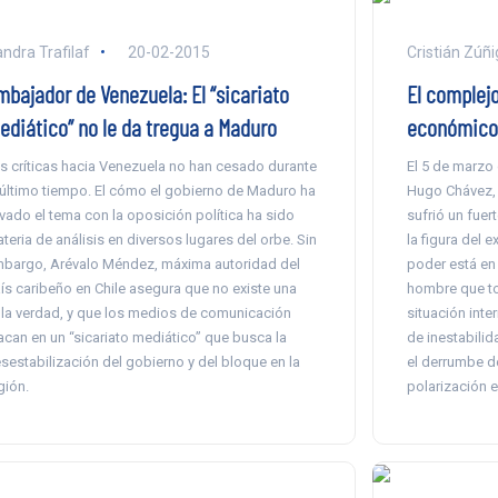
ndra Trafilaf
20-02-2015
Cristián Zúñi
mbajador de Venezuela: El “sicariato
El complejo
ediático” no le da tregua a Maduro
económico 
s críticas hacia Venezuela no han cesado durante
El 5 de marzo
 último tiempo. El cómo el gobierno de Maduro ha
Hugo Chávez, e
evado el tema con la oposición política ha sido
sufrió un fuer
teria de análisis en diversos lugares del orbe. Sin
la figura del 
bargo, Arévalo Méndez, máxima autoridad del
poder está en
ís caribeño en Chile asegura que no existe una
hombre que to
la verdad, y que los medios de comunicación
situación inte
acan en un “sicariato mediático” que busca la
de inestabili
sestabilización del gobierno y del bloque en la
el derrumbe de
gión.
polarización e