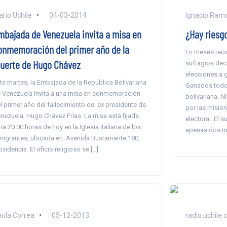
ario Uchile
04-03-2014
Ignacio Ram
mbajada de Venezuela invita a misa en
¿Hay riesg
onmemoración del primer año de la
En meses reci
uerte de Hugo Chávez
sufragios dec
elecciones a 
te martes, la Embajada de la República Bolivariana
Ganados todos
 Venezuela invita a una misa en conmemoración
bolivariana. 
l primer año del fallecimiento del ex presidente de
por las misio
nezuela, Hugo Chávez Frías. La misa está fijada
electoral. El 
ra 20:00 horas de hoy en la Iglesia Italiana de los
apenas dos me
migrantes, ubicada en Avenida Bustamante 180,
ovidencia. El oficio religioso se […]
ula Correa
05-12-2013
radio.uchile.c