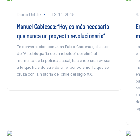
Diario Uchile
13-11-2015
Sa
Manuel Cabieses: “Hoy es más necesario
E
que nunca un proyecto revolucionario”
m
En conversación con Juan Pablo Cárdenas, el autor
La
de “Autobiografía de un rebelde” se refirió al
el
momento de la política actual, haciendo una revisión
ll
a lo que ha sido su vida en el periodismo, la que se
ma
cruza con la historia del Chile del siglo XX.
em
pa
so
at
de
re