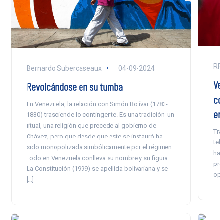
RF
Bernardo Subercaseaux
04-09-2024
V
Revolcándose en su tumba
c
En Venezuela, la relación con Simón Bolívar (1783-
e
1830) trasciende lo contingente. Es una tradición, un
ritual, una religión que precede al gobierno de
Tr
Chávez, pero que desde que este se instauró ha
te
sido monopolizada simbólicamente por el régimen.
ha
Todo en Venezuela conlleva su nombre y su figura.
pr
La Constitución (1999) se apellida bolivariana y se
op
[…]