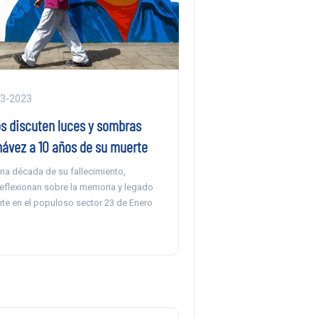
03-2023
s discuten luces y sombras
hávez a 10 años de su muerte
na década de su fallecimiento,
eflexionan sobre la memoria y legado
nte en el populoso sector 23 de Enero