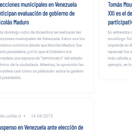
lecciones municipales en Venezuela
Tomás Mouli
nticipan evaluación de gobierno de
XXI es el d
icolás Maduro
participati
te domingo ocho de diciembre se realizarán las
En entrevista
ecciones municipales de Venezuela. Estos son los
sociólogo Tomá
imeros comicios desde que Nicolás Maduro fue
izquierda en 
ecto presidente, por lo que el Gobierno los
repensar los 
nsidera una especie de “termómetro” del estado
más cabida a 
ímico de la ciudadanía. Mientras, la oposición las
ejemplo, en lo
nsidera casi como un plebiscito sobre la gestión
l presidente.
dio.uchile.cl
14-04-2013
uspenso en Venezuela ante elección de