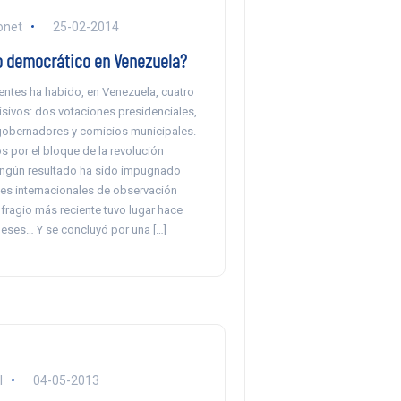
onet
25-02-2014
o democrático en Venezuela?
entes ha habido, en Venezuela, cuatro
isivos: dos votaciones presidenciales,
gobernadores y comicios municipales.
 por el bloque de la revolución
Ningún resultado ha sido impugnado
nes internacionales de observación
sufragio más reciente tuvo lugar hace
ses… Y se concluyó por una […]
l
04-05-2013