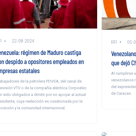
I
22-08-2024
RFI
05-
enezuela: régimen de Maduro castiga
Venezolano
on despido a opositores empleados en
que dejó C
mpresas estatales
Al cumplirse u
venezolanos r
abajadores de la petrolera PDVSA, del canal de
del expreside
levisión VTV o de la compañía eléctrica Corpoelec
de Caracas.
n sido obligados a dimitir por no apoyar al actual
esidente, cuya reelección es cuestionada por la
osición y la comunidad internacional.