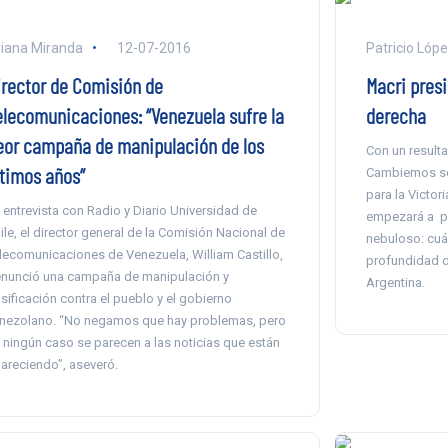
iana Miranda
12-07-2016
Patricio Lóp
irector de Comisión de
Macri presi
elecomunicaciones: “Venezuela sufre la
derecha
eor campaña de manipulación de los
Con un result
ltimos años”
Cambiemos se
para la Victori
 entrevista con Radio y Diario Universidad de
empezará a pr
ile, el director general de la Comisión Nacional de
nebuloso: cuál
lecomunicaciones de Venezuela, William Castillo,
profundidad d
nunció una campaña de manipulación y
Argentina.
lsificación contra el pueblo y el gobierno
nezolano. “No negamos que hay problemas, pero
 ningún caso se parecen a las noticias que están
areciendo”, aseveró.