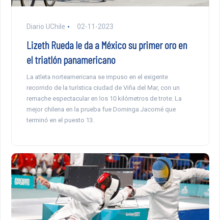
Diario UChile
02-11-2023
Lizeth Rueda le da a México su primer oro en
el triatlón panamericano
La atleta norteamericana se impuso en el exigente
recorrido de la turística ciudad de Viña del Mar, con un
remache espectacular en los 10 kilómetros de trote. La
mejor chilena en la prueba fue Dominga Jacomé que
terminó en el puesto 13.