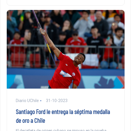
Diario UChile
31-10-2023
Santiago Ford le entrega la séptima medalla
de oro a Chile
El decatleta de origen cubano se impuso en la prueba