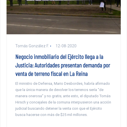
Tomás González F.
12-08-2020
Negocio inmobiliario del Ejército llega a la
Justicia: Autoridades presentan demanda por
venta de terreno fiscal en La Reina
El ministro de Defensa, Mario Desbordes, habría afirmado
que la única manera de devolver los terrenos sería “de
manera onerosa” y no gratis; ante esto, el diputado Tomás
Hirsch y concejales de la comuna interpusieron una acción
judicial buscando detener la venta con que el Ejército
busca hacerse con más de $25 mil millones.