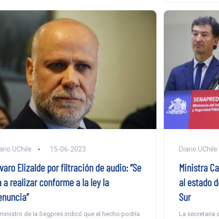
Diario UChile
ario UChile
15-06-2023
Ministra C
varo Elizalde por filtración de audio: “Se
al estado 
 a realizar conforme a la ley la
Sur
enuncia”
La secretaria 
 ministro de la Segpres indicó que el hecho podría