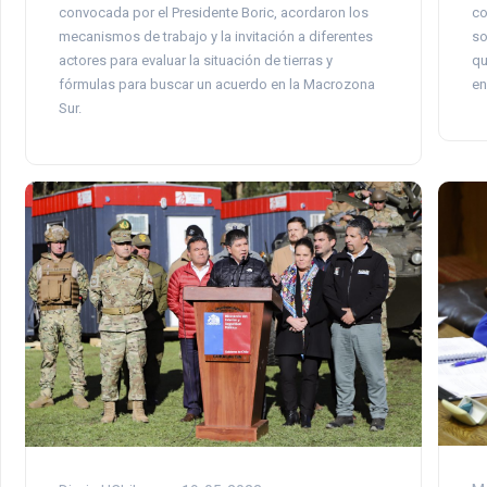
convocada por el Presidente Boric, acordaron los
co
mecanismos de trabajo y la invitación a diferentes
so
actores para evaluar la situación de tierras y
qu
fórmulas para buscar un acuerdo en la Macrozona
en
Sur.