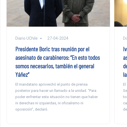
Di
Diario UChile
27-04-2024
Iv
Presidente Boric tras reunión por el
a
asesinato de carabineros: “En esto todos
de
somos necesarios, también el general
l
Yáñez”
El
El mandatario aprovechó el punto de prensa
Se
posterior para hacer un llamado a la unidad. “Para
to
poder enfrentar esta situación no tienen que haber
ca
ni derechas ni izquierdas, ni oficialismo ni
de
oposición”, declaró.