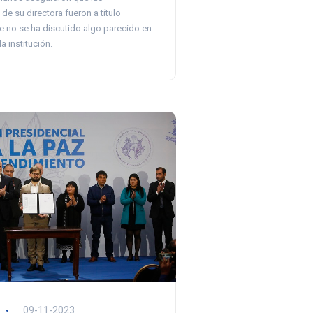
de su directora fueron a título
e no se ha discutido algo parecido en
a institución.
09-11-2023