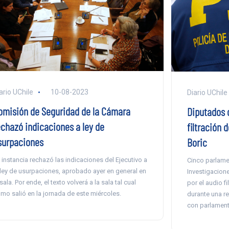
ario UChile
10-08-2023
Diario UChile
omisión de Seguridad de la Cámara
Diputados d
echazó indicaciones a ley de
filtración 
surpaciones
Boric
 instancia rechazó las indicaciones del Ejecutivo a
Cinco parlamen
 ley de usurpaciones, aprobado ayer en general en
Investigacione
 sala. Por ende, el texto volverá a la sala tal cual
por el audio fi
mo salió en la jornada de este miércoles.
durante una re
con parlament