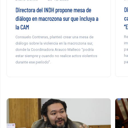
D
Directora del INDH propone mesa de
c
diálogo en macrozona sur que incluya a
“
la CAM
Re
Consuelo Contreras, planteó crear una mesa de
im
diálogo sobre la violencia en la macrozona sur,
pa
donde la Coordinadora Arauco Malleco “podría
ha
estar siempre y cuando no realice actos violentos
pa
durante ese período”.