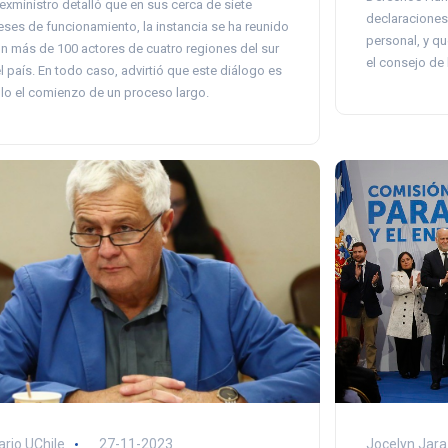
 exministro detalló que en sus cerca de siete
declaraciones 
ses de funcionamiento, la instancia se ha reunido
personal, y qu
n más de 100 actores de cuatro regiones del sur
el consejo de l
l país. En todo caso, advirtió que este diálogo es
lo el comienzo de un proceso largo.
Jocelyn Jara
ario UChile
27-11-2023