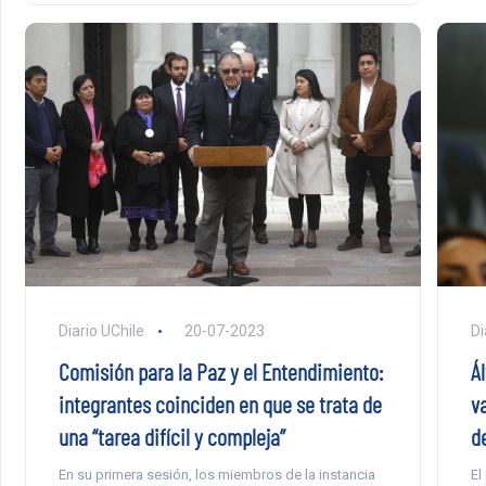
Diario UChile
20-07-2023
Di
Comisión para la Paz y el Entendimiento:
Ál
integrantes coinciden en que se trata de
va
una “tarea difícil y compleja”
d
En su primera sesión, los miembros de la instancia
El