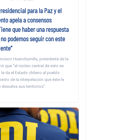
esidencial para la Paz y el
nto apela a consensos
“Tiene que haber una respuesta
, no podemos seguir con este
ente”
ancisco Huenchumilla, presidente de la
rmó que “el núcleo central de esto es
le da el Estado chileno al pueblo
cto de la interpelación que éste le
 devuelva sus territorios”.