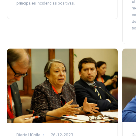
El
principales incidencias positivas.
me
co
de
so
Di
Diario UChile
26-12-2023