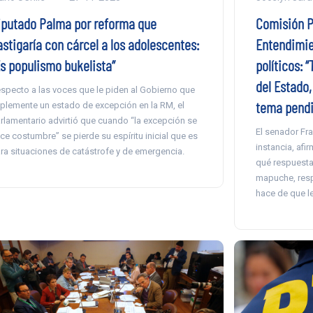
Comisión Pr
iputado Palma por reforma que
Entendimie
astigaría con cárcel a los adolescentes:
políticos: 
Es populismo bukelista”
del Estado
specto a las voces que le piden al Gobierno que
tema pendi
plemente un estado de excepción en la RM, el
rlamentario advirtió que cuando “la excepción se
El senador Fr
ce costumbre” se pierde su espíritu inicial que es
instancia, afi
ra situaciones de catástrofe y de emergencia.
qué respuesta 
mapuche, respe
hace de que le