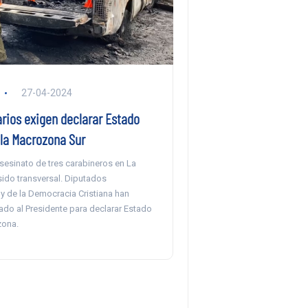
27-04-2024
rios exigen declarar Estado
 la Macrozona Sur
asesinato de tres carabineros en La
sido transversal. Diputados
y de la Democracia Cristiana han
ado al Presidente para declarar Estado
zona.