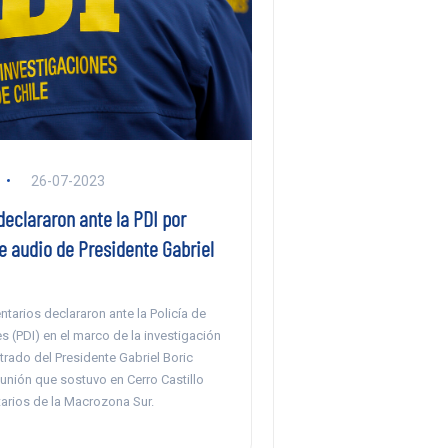
26-07-2023
eclararon ante la PDI por
de audio de Presidente Gabriel
tarios declararon ante la Policía de
s (PDI) en el marco de la investigación
ltrado del Presidente Gabriel Boric
unión que sostuvo en Cerro Castillo
arios de la Macrozona Sur.