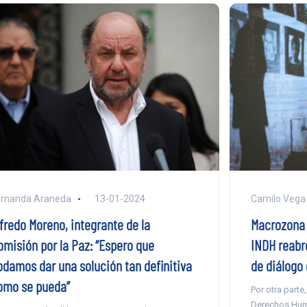
Camilo Vega
ernanda Araneda
13-01-2024
Macrozona S
lfredo Moreno, integrante de la
INDH reabr
omisión por la Paz: “Espero que
de diálogo
odamos dar una solución tan definitiva
omo se pueda”
Por otra parte
Derechos Hum