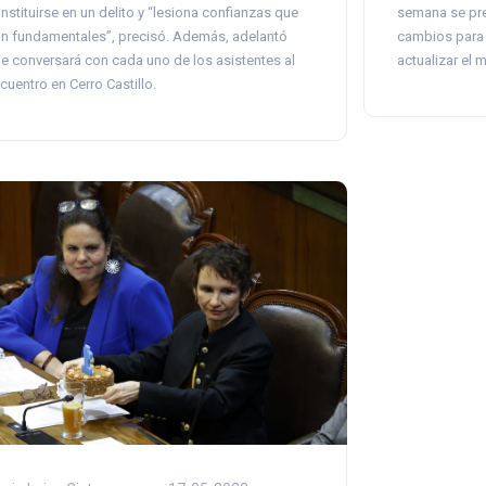
semana se pre
nstituirse en un delito y “lesiona confianzas que
cambios para f
n fundamentales”, precisó. Además, adelantó
actualizar el 
e conversará con cada uno de los asistentes al
cuentro en Cerro Castillo.