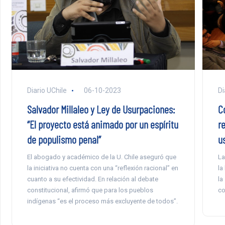
Diario UChile
06-10-2023
Di
Salvador Millaleo y Ley de Usurpaciones:
C
“El proyecto está animado por un espíritu
r
de populismo penal”
u
El abogado y académico de la U. Chile aseguró que
La
la iniciativa no cuenta con una “reflexión racional” en
la
cuanto a su efectividad. En relación al debate
la
constitucional, afirmó que para los pueblos
co
indígenas “es el proceso más excluyente de todos”.