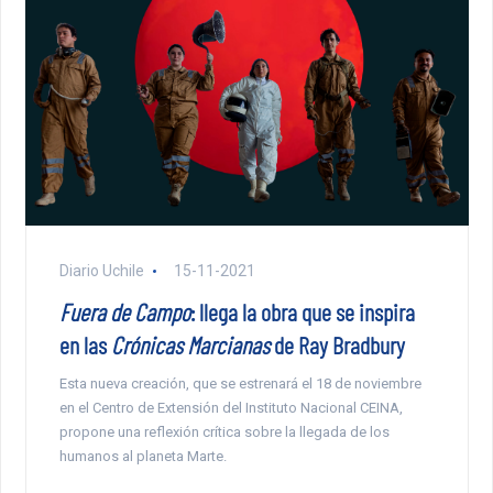
Diario Uchile
15-11-2021
Fuera de Campo
: llega la obra que se inspira
en las
Crónicas Marcianas
de Ray Bradbury
Esta nueva creación, que se estrenará el 18 de noviembre
en el Centro de Extensión del Instituto Nacional CEINA,
propone una reflexión crítica sobre la llegada de los
humanos al planeta Marte.