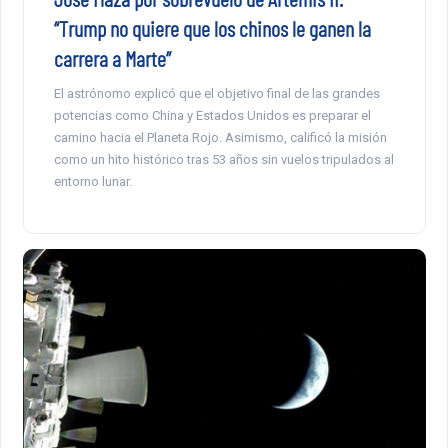
“Trump no quiere que los chinos le ganen la
carrera a Marte”
El astrónomo explicó que el objetivo final de las grandes
potencias como China y Estados Unidos es preparar el
camino hacia el Planeta Rojo. Asimismo, calificó la misión
como un hito histórico tras 53 años sin vuelos tripulados al
entorno lunar.