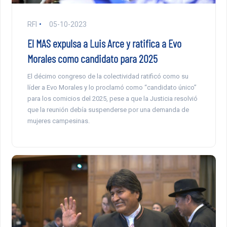
RFI
05-10-2023
El MAS expulsa a Luis Arce y ratifica a Evo
Morales como candidato para 2025
El décimo congreso de la colectividad ratificó como su
líder a Evo Morales y lo proclamó como “candidato único”
para los comicios del 2025, pese a que la Justicia resolvió
que la reunión debía suspenderse por una demanda de
mujeres campesinas.