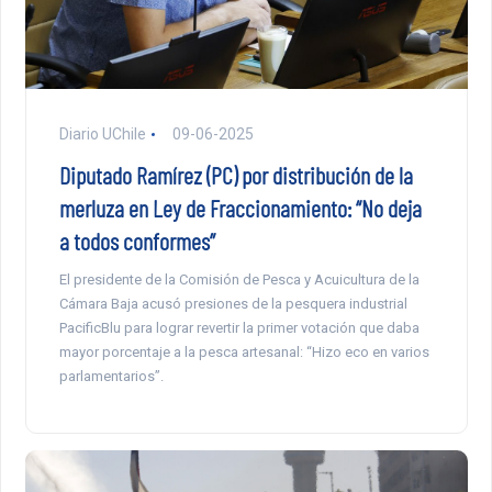
Diario UChile
09-06-2025
Diputado Ramírez (PC) por distribución de la
merluza en Ley de Fraccionamiento: “No deja
a todos conformes”
El presidente de la Comisión de Pesca y Acuicultura de la
Cámara Baja acusó presiones de la pesquera industrial
PacificBlu para lograr revertir la primer votación que daba
mayor porcentaje a la pesca artesanal: “Hizo eco en varios
parlamentarios”.