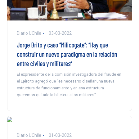
Diario UChile
03-03-2022
Jorge Brito y caso “Milicogate”: “Hay que
construir un nuevo paradigma en la relación
entre civiles y militares”
El expresidente de la comisión investigadora del fraude en
el Ejército agregó que “es necesario diseñar una nueva
estructura de funcionamiento y en esa estructura
queremos quitarle la billetera a los militares”.
Diario UChile
01-03-2022