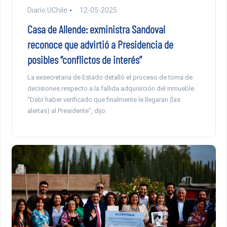
Diario UChile
12-05-2025
Casa de Allende: exministra Sandoval
reconoce que advirtió a Presidencia de
posibles “conflictos de interés”
La exsecretaria de Estado detalló el proceso de toma de
decisiones respecto a la fallida adquisición del inmueble.
“Debí haber verificado que finalmente le llegaran (las
alertas) al Presidente”, dijo.