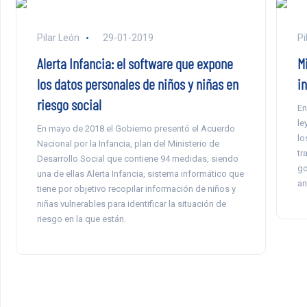
Pilar León
29-01-2019
Pi
Alerta Infancia: el software que expone
M
los datos personales de niños y niñas en
i
riesgo social
En
le
En mayo de 2018 el Gobierno presentó el Acuerdo
lo
Nacional por la Infancia, plan del Ministerio de
tr
Desarrollo Social que contiene 94 medidas, siendo
go
una de ellas Alerta Infancia, sistema informático que
an
tiene por objetivo recopilar información de niños y
niñas vulnerables para identificar la situación de
riesgo en la que están.