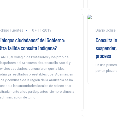
drigo Fuentes
07-11-2019
Diario Uchile
Diálogos ciudadanos” del Gobierno:
Consulta I
tra fallida consulta indígena?
suspender, 
proceso
 ANEF, el Colegio de Profesores y los propios
abajadores del Ministerio de Desarrollo Social y
En una primera
rvicios asociados, denunciaron que la idea
por un plazo d
ndría ya resultados preestablecidos. Además, en
lca y comunas de la región de la Araucanía se ha
usado a las autoridades locales de seleccionar
bitrariamente a los participantes, siempre afines a
 administración de turno.