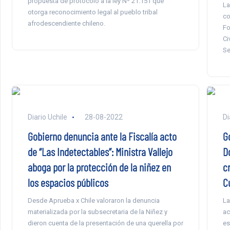
propuesta de protocolo a la ley Nº 21.151 que
La
otorga reconocimiento legal al pueblo tribal
co
afrodescendiente chileno.
Fo
Ci
Se
Diario Uchile
28-08-2022
Di
Gobierno denuncia ante la Fiscalía acto
G
de “Las Indetectables”: Ministra Vallejo
D
aboga por la protección de la niñez en
c
los espacios públicos
C
Desde Aprueba x Chile valoraron la denuncia
La
materializada por la subsecretaria de la Niñez y
ac
dieron cuenta de la presentación de una querella por
es