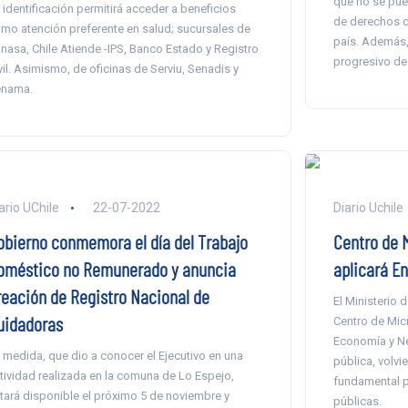
que no se pue
 identificación permitirá acceder a beneficios
de derechos d
mo atención preferente en salud; sucursales de
país. Además,
nasa, Chile Atiende -IPS, Banco Estado y Registro
progresivo de
vil. Asimismo, de oficinas de Serviu, Senadis y
nama.
ario UChile
22-07-2022
Diario Uchile
obierno conmemora el día del Trabajo
Centro de M
oméstico no Remunerado y anuncia
aplicará E
reación de Registro Nacional de
El Ministerio 
uidadoras
Centro de Mic
Economía y Neg
 medida, que dio a conocer el Ejecutivo en una
pública, volvi
tividad realizada en la comuna de Lo Espejo,
fundamental pa
tará disponible el próximo 5 de noviembre y
públicas.