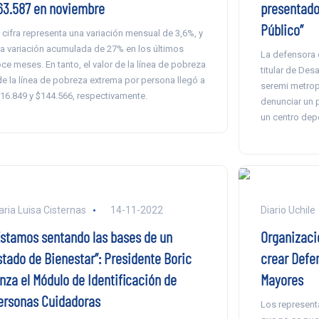
63.587 en noviembre
presentado 
Público”
 cifra representa una variación mensual de 3,6%, y
a variación acumulada de 27% en los últimos
La defensora d
ce meses. En tanto, el valor de la línea de pobreza
titular de Desa
de la línea de pobreza extrema por persona llegó a
seremi metropo
16.849 y $144.566, respectivamente.
denunciar un 
un centro dep
ria Luisa Cisternas
14-11-2022
Diario Uchile
Estamos sentando las bases de un
Organizacio
stado de Bienestar”: Presidente Boric
crear Defe
anza el Módulo de Identificación de
Mayores
ersonas Cuidadoras
Los represent