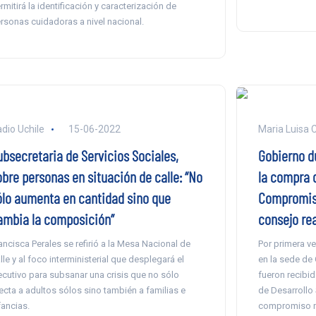
rmitirá la identificación y caracterización de
rsonas cuidadoras a nivel nacional.
dio Uchile
15-06-2022
Maria Luisa 
ubsecretaria de Servicios Sociales,
Gobierno d
obre personas en situación de calle: “No
la compra d
ólo aumenta en cantidad sino que
Compromiso
ambia la composición”
consejo re
ancisca Perales se refirió a la Mesa Nacional de
Por primera vez
lle y al foco interministerial que desplegará el
en la sede de
ecutivo para subsanar una crisis que no sólo
fueron recibid
ecta a adultos sólos sino también a familias e
de Desarrollo 
fancias.
compromiso no