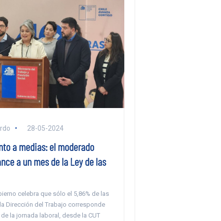
ardo
28-05-2024
to a medias: el moderado
nce a un mes de la Ley de las
ierno celebra que sólo el 5,86% de las
la Dirección del Trabajo corresponde
 de la jornada laboral, desde la CUT