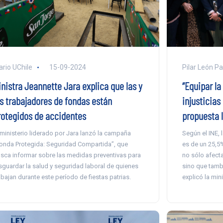
ario UChile
15-09-2024
Pilar León P
inistra Jeannette Jara explica que las y
“Equipar la
os trabajadores de fondas están
injusticias
rotegidos de accidentes
propuesta l
 ministerio liderado por Jara lanzó la campaña
Según el INE, 
onda Protegida: Seguridad Compartida”, que
es de un 25,5
sca informar sobre las medidas preventivas para
no sólo afect
sguardar la salud y seguridad laboral de quienes
sino que tamb
abajan durante este período de fiestas patrias.
explicó la min