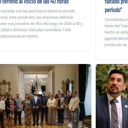
faltado pr
 terreno al inicio de las 40 horas
período”
 acuerdo a la ley que busca reducir la jornada
boral, este primer año, las empresas deberán
Consultada por
ustar sus jornadas de 45 a 44, luego en 2026 a 42 y
titular del Tr
 2028 a 40 horas. Este plan considera 1.045
hecho un esfu
scalizaciones en terreno.
agenda laboral
producido en 