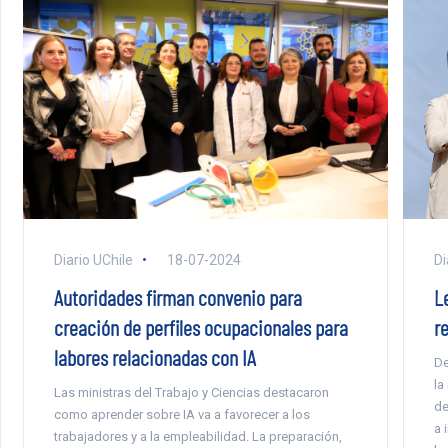
Diario UChile
18-07-2024
Di
Autoridades firman convenio para
L
creación de perfiles ocupacionales para
r
labores relacionadas con IA
De
la
Las ministras del Trabajo y Ciencias destacaron
de
como aprender sobre IA va a favorecer a los
a 
trabajadores y a la empleabilidad. La preparación,