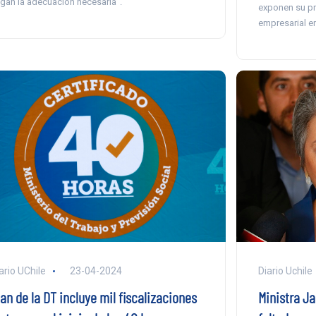
gan la adecuación necesaria”.
exponen su pr
empresarial en 
Diario Uchile
ario UChile
23-04-2024
Ministra Ja
an de la DT incluye mil fiscalizaciones