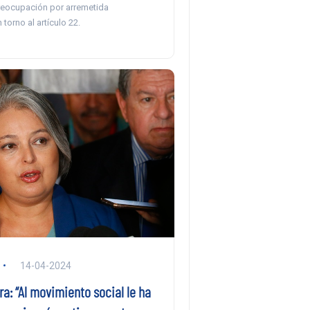
eocupación por arremetida
torno al artículo 22.
14-04-2024
ra: “Al movimiento social le ha