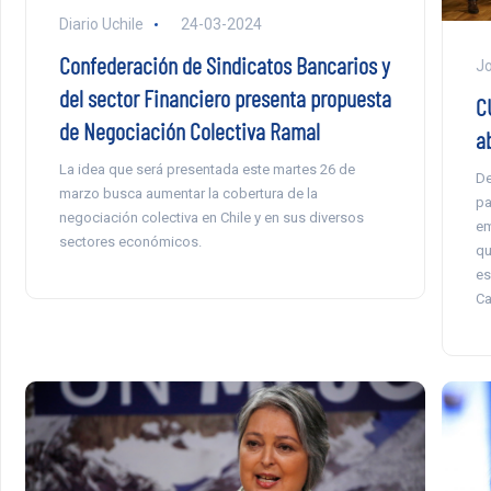
Diario Uchile
24-03-2024
Confederación de Sindicatos Bancarios y
Jo
del sector Financiero presenta propuesta
CU
de Negociación Colectiva Ramal
ab
La idea que será presentada este martes 26 de
De
marzo busca aumentar la cobertura de la
pa
negociación colectiva en Chile y en sus diversos
em
sectores económicos.
qu
es
C