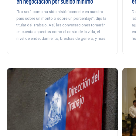
en negociación por sueldo mínimo
en
“No será como ha sido históricamente en nuestro
De
país sobre un monto o sobre un porcentaje”, dijo la
la
titular del Trabajo. Así, las conversaciones tomarán
aj
en cuenta aspectos como el costo de la vida, el
en
nivel de endeudamiento, brechas de género, y más.
fi