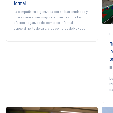
formal
La campaña es organizada por ambas entidades y
busca generar una mayor conciencia sobre los
efectos negativos del comercio informal,
especialmente de cara a las compras de Navidad.
Di
M
l
p
El
“F
bu
re
tr