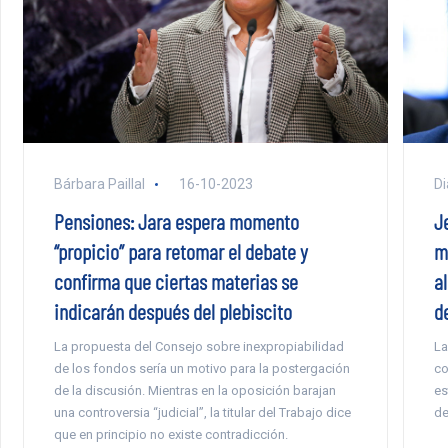
Bárbara Paillal
16-10-2023
Di
Pensiones: Jara espera momento
J
“propicio” para retomar el debate y
mí
confirma que ciertas materias se
al
indicarán después del plebiscito
de
La propuesta del Consejo sobre inexpropiabilidad
La
de los fondos sería un motivo para la postergación
co
de la discusión. Mientras en la oposición barajan
es
una controversia “judicial”, la titular del Trabajo dice
de
que en principio no existe contradicción.