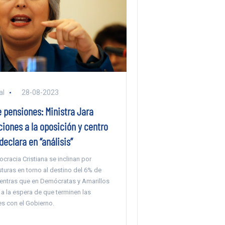
al
28-08-2023
 pensiones: Ministra Jara
ciones a la oposición y centro
 declara en “análisis”
racia Cristiana se inclinan por
osturas en torno al destino del 6% de
ientras que en Demócratas y Amarillos
a la espera de que terminen las
s con el Gobierno.