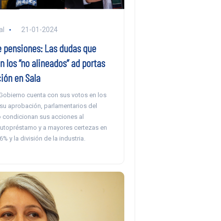
al
21-01-2024
 pensiones: Las dudas que
n los “no alineados” ad portas
ión en Sala
 Gobierno cuenta con sus votos en los
 su aprobación, parlamentarios del
o condicionan sus acciones al
utopréstamo y a mayores certezas en
6% y la división de la industria.