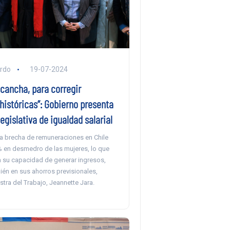
ardo
19-07-2024
 cancha, para corregir
 históricas”: Gobierno presenta
egislativa de igualdad salarial
la brecha de remuneraciones en Chile
% en desmedro de las mujeres, lo que
a su capacidad de generar ingresos,
ién en sus ahorros previsionales,
istra del Trabajo, Jeannette Jara.