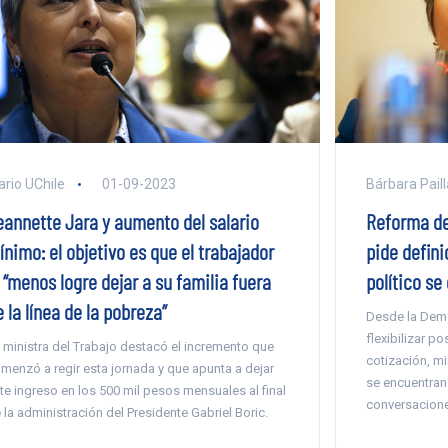
Bárbara Paill
ario UChile
01-09-2023
Reforma de
eannette Jara y aumento del salario
pide defini
nimo: el objetivo es que el trabajador
político se
 “menos logre dejar a su familia fuera
 la línea de la pobreza”
Desde la Democ
flexibilizar p
 ministra del Trabajo destacó el incremento que
cotización, m
menzó a regir esta jornada y que apunta a dejar
se encuentran 
te ingreso en los 500 mil pesos mensuales al final
conversacione
 la administración del Presidente Gabriel Boric.