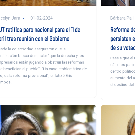
celyn Jara
01-02-2024
Bárbara Paill
T ratifica paro nacional para el 11 de
Reforma de
ril tras reunión con el Gobierno
persisten e
de su votac
sde la colectividad aseguraron que la
ralización busca denunciar “que la derecha y los
Pese a que el
presarios están jugando a obstruir las reformas
cálculos para
e benefician al pueblo”. “Un caso emblemático de
centro polític
o, es la reforma previsional”, enfatizó Eric
aumento del a
ampos.
el destino del 