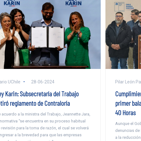
ario UChile
28-06-2024
Pilar León P
ey Karin: Subsecretaría del Trabajo
Cumplimien
etiró reglamento de Contraloría
primer bala
40 Horas
 acuerdo a la ministra del Trabajo, Jeannette Jara,
 normativa “se encuentra en su proceso habitual
Aunque el Gob
 revisión para la toma de razón, el cual se volverá
denuncias de 
ingresar a la brevedad para que las empresas
a la reducción