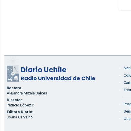
Diario Uchile
Noti
Col
Radio Universidad de Chile
Cart
Rectora:
Trib
Alejandra Mizala Salces
Director:
Prog
Patricio López P.
Seña
Editora Diario:
Joana Carvalho
Uso