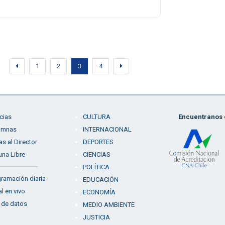
1
2
3
4
cias
CULTURA
Encuentranos e
umnas
INTERNACIONAL
as al Director
DEPORTES
una Libre
CIENCIAS
POLÍTICA
ramación diaria
EDUCACIÓN
l en vivo
ECONOMÍA
 de datos
MEDIO AMBIENTE
JUSTICIA