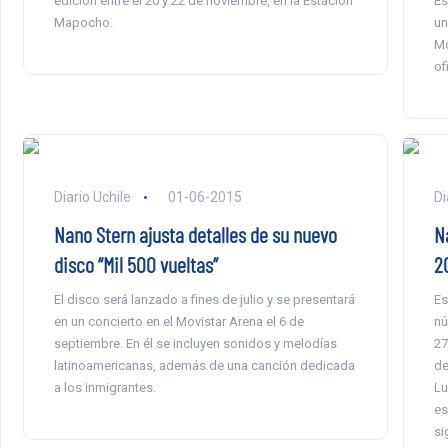
edición entre el 20 y 22 de noviembre, en la Estación
Es
Mapocho.
un
Mo
of
Diario Uchile
01-06-2015
Di
Nano Stern ajusta detalles de su nuevo
N
disco “Mil 500 vueltas”
2
El disco será lanzado a fines de julio y se presentará
Es
en un concierto en el Movistar Arena el 6 de
nú
septiembre. En él se incluyen sonidos y melodías
27
latinoamericanas, además de una canción dedicada
de
a los inmigrantes.
Lu
es
si