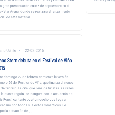
ta abarcará más de seis ciudades y culminará con
carrera y el s
a gran presentación este 6 de septiembre en el
vistar Arena, donde se realizará el lanzamiento
icial de este material.
ario Uchile
22-02-2015
ano Stern debuta en el Festival de Viña
015
te domingo 22 de febrero comienza la versión
mero 56 del Festival de Viña, que finaliza el vienes
 de febrero. La cita, que llena de turistas las calles
 la quinta región, se inaugura con la actuación de
is Fonsi, cantante puertorriqueño que llega al
cenario con todos sus éxitos románticos. Le
gue la actuación de […]