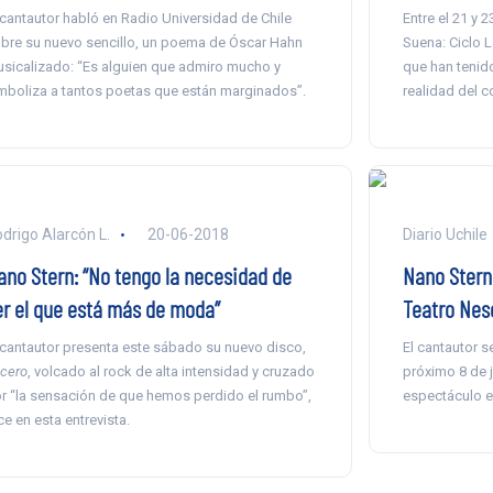
 cantautor habló en Radio Universidad de Chile
Entre el 21 y 
bre su nuevo sencillo, un poema de Óscar Hahn
Suena: Ciclo 
sicalizado: “Es alguien que admiro mucho y
que han tenido
mboliza a tantos poetas que están marginados”.
realidad del c
drigo Alarcón L.
20-06-2018
Diario Uchile
ano Stern: “No tengo la necesidad de
Nano Stern
er el que está más de moda”
Teatro Nes
 cantautor presenta este sábado su nuevo disco,
El cantautor s
cero
, volcado al rock de alta intensidad y cruzado
próximo 8 de j
r “la sensación de que hemos perdido el rumbo”,
espectáculo en
ce en esta entrevista.