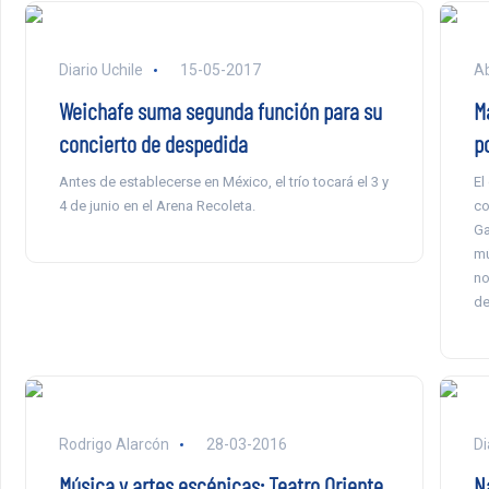
Diario Uchile
15-05-2017
Ab
Weichafe suma segunda función para su
M
concierto de despedida
p
Antes de establecerse en México, el trío tocará el 3 y
El
4 de junio en el Arena Recoleta.
co
Ga
mú
no
de
Rodrigo Alarcón
28-03-2016
Di
Música y artes escénicas: Teatro Oriente
N