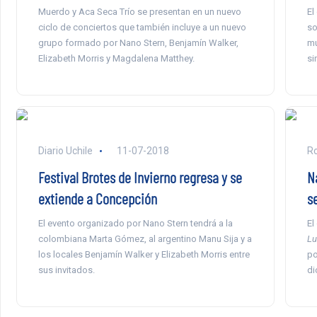
Muerdo y Aca Seca Trío se presentan en un nuevo
El
ciclo de conciertos que también incluye a un nuevo
so
grupo formado por Nano Stern, Benjamín Walker,
mu
Elizabeth Morris y Magdalena Matthey.
si
Diario Uchile
11-07-2018
Ro
Festival Brotes de Invierno regresa y se
N
extiende a Concepción
s
El evento organizado por Nano Stern tendrá a la
El
colombiana Marta Gómez, al argentino Manu Sija y a
Lu
los locales Benjamín Walker y Elizabeth Morris entre
po
sus invitados.
di