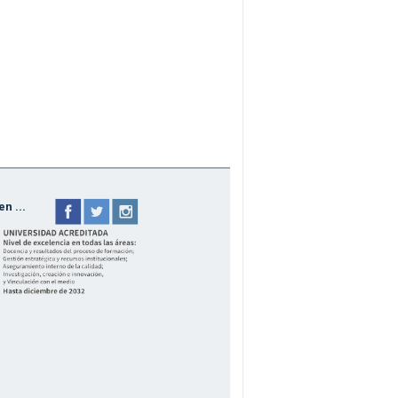
n ...