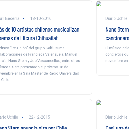
ril Becerra
18-10-2016
Diario Uchile
ás de 10 artistas chilenos musicalizan
Nano Stern
oemas de Elicura Chihuailaf
cancionero
 disco “Re-Unión” del grupo Kalfu suma
El músico cele
laboraciones de Francisca Valenzuela, Manuel
conciertos que
rcía, Nano Stern y Joe Vasconcellos, entre otros
noviembre en e
sicos. Será presentado el próximo 16 de
viembre en la Sala Master de Radio Universidad
 Chile.
ario Uchile
22-12-2015
Diario Uchile
ano Stern anuncia gira por Chile
Casi una de