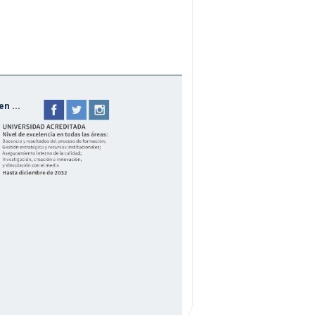
n ...