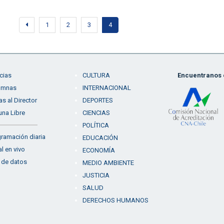
1
2
3
4
cias
CULTURA
Encuentranos e
umnas
INTERNACIONAL
as al Director
DEPORTES
una Libre
CIENCIAS
POLÍTICA
ramación diaria
EDUCACIÓN
l en vivo
ECONOMÍA
 de datos
MEDIO AMBIENTE
JUSTICIA
SALUD
DERECHOS HUMANOS