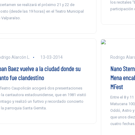
los recitales 
 certamen se realizará el próximo 21 y 22 de
participación
osto (desde las 19 horas) en el Teatro Municipal
 Valparaíso.
drigo Alarcón L.
13-03-2014
Rodrigo Alarc
oan Baez vuelve a la ciudad donde su
Nano Stern,
anto fue clandestino
Mena encab
MFest
 Teatro Caupolicán acogerá dos presentaciones
 la cantautora estadounidense, que en 1981 visitó
Entre el 8 y 11
ntiago y realizó un furtivo y recordado concierto
Matucana 100,
 la parroquia Santa Gemita.
Oddó, Astro y 
que unos diez
cuatro fechas