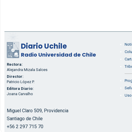
Diario Uchile
Noti
Col
Radio Universidad de Chile
Cart
Rectora:
Trib
Alejandra Mizala Salces
Director:
Prog
Patricio López P.
Seña
Editora Diario:
Joana Carvalho
Uso
Miguel Claro 509, Providencia
Santiago de Chile
+56 2 297 715 70