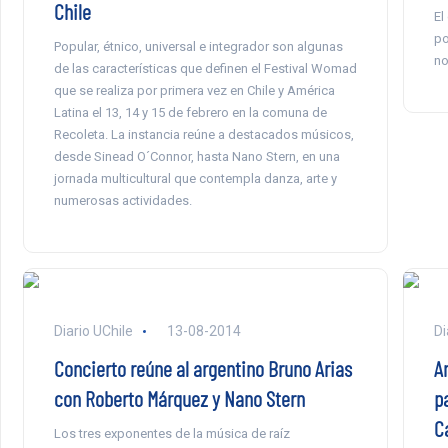
Chile
El
po
Popular, étnico, universal e integrador son algunas
no
de las características que definen el Festival Womad
que se realiza por primera vez en Chile y América
Latina el 13, 14 y 15 de febrero en la comuna de
Recoleta. La instancia reúne a destacados músicos,
desde Sinead O´Connor, hasta Nano Stern, en una
jornada multicultural que contempla danza, arte y
numerosas actividades.
Diario UChile
13-08-2014
Di
Concierto reúne al argentino Bruno Arias
A
con Roberto Márquez y Nano Stern
pa
C
Los tres exponentes de la música de raíz