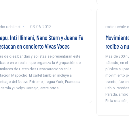
dio.uchile.cl
03-06-2013
radio.uchile.c
lapu, Inti Illimani, Nano Stern y Juana Fe
Movimiento
estacan en concierto Vivas Voces
recibe a n
s de diez bandas y solistas se presentarán este
Más de 300 n
bado en el recital que organiza la Agrupación de
sábado, en el 
miliares de Detenidos Desaparecidos en la
pública su part
tación Mapocho. El cartel también incluye a
movimiento po
ntiago del Nuevo Extremo, Legua York, Francesa
evento, fue an
carola y Evelyn Cornejo, entre otros.
Pablo Paredes,
Parada, ambos
En la ocasión, 