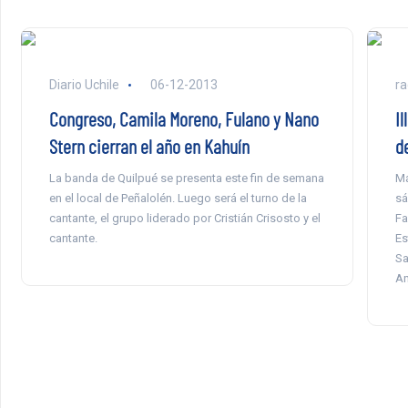
Diario Uchile
06-12-2013
ra
Congreso, Camila Moreno, Fulano y Nano
Il
Stern cierran el año en Kahuín
d
La banda de Quilpué se presenta este fin de semana
Má
en el local de Peñalolén. Luego será el turno de la
sá
cantante, el grupo liderado por Cristián Crisosto y el
Fa
cantante.
Es
Sa
An