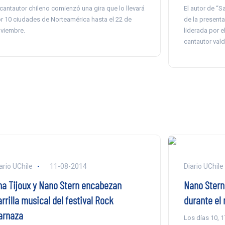
 cantautor chileno comienzó una gira que lo llevará
El autor de “S
r 10 ciudades de Norteamérica hasta el 22 de
de la presenta
viembre.
liderada por e
cantautor vald
ario UChile
11-08-2014
Diario UChile
na Tijoux y Nano Stern encabezan
Nano Stern 
rrilla musical del festival Rock
durante el 
arnaza
Los días 10, 17