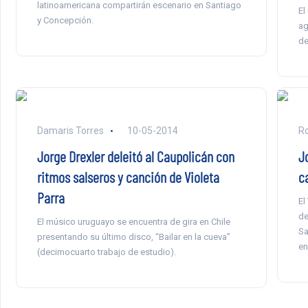
latinoamericana compartirán escenario en Santiago
El
y Concepción.
ag
de
Damaris Torres
10-05-2014
Ro
Jorge Drexler deleitó al Caupolicán con
J
ritmos salseros y canción de Violeta
c
Parra
El
de
El músico uruguayo se encuentra de gira en Chile
Sa
presentando su último disco, “Bailar en la cueva”
en
(decimocuarto trabajo de estudio).