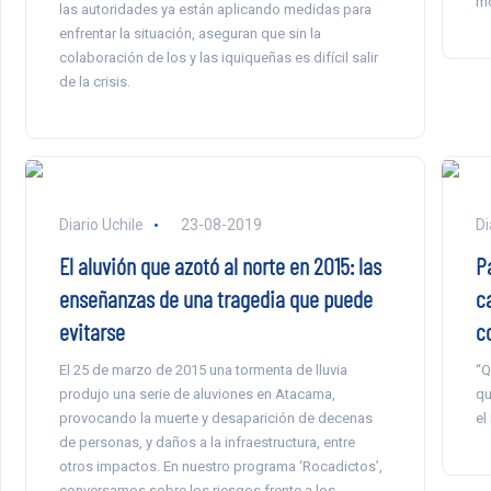
mo
las autoridades ya están aplicando medidas para
enfrentar la situación, aseguran que sin la
colaboración de los y las iquiqueñas es difícil salir
de la crisis.
Diario Uchile
23-08-2019
Di
El aluvión que azotó al norte en 2015: las
P
enseñanzas de una tragedia que puede
ca
evitarse
c
El 25 de marzo de 2015 una tormenta de lluvia
“Q
produjo una serie de aluviones en Atacama,
qu
provocando la muerte y desaparición de decenas
el
de personas, y daños a la infraestructura, entre
otros impactos. En nuestro programa ‘Rocadictos’,
conversamos sobre los riesgos frente a los