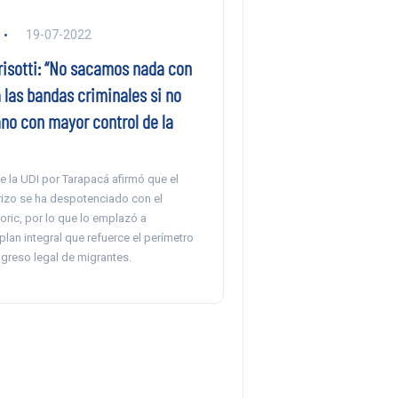
19-07-2022
risotti: “No sacamos nada con
 las bandas criminales si no
no con mayor control de la
de la UDI por Tarapacá afirmó que el
rizo se ha despotenciado con el
ric, por lo que lo emplazó a
plan integral que refuerce el perímetro
ingreso legal de migrantes.