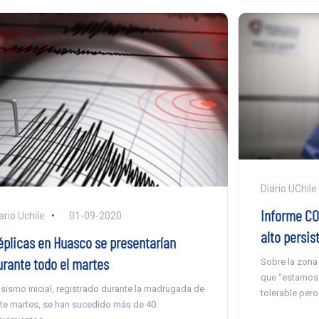
Diario UChile
Informe COV
ario Uchile
01-09-2020
alto persis
éplicas en Huasco se presentarían
urante todo el martes
Sobre la zona 
que “estamos 
 sismo inicial, registrado durante la madrugada de
tolerable per
te martes, se han sucedido más de 40