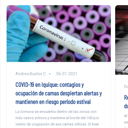
Andrea Bustos C.
06-01-2021
COVID-19 en Iquique: contagios y
Di
ocupación de camas despiertan alertas y
R
mantienen en riesgo período estival
d
La comuna se encuentra dentro de las zonas con
Al
más casos activos y mantiene al borde del 100 por
es
ciento de ocupación de sus camas críticas. Si bien