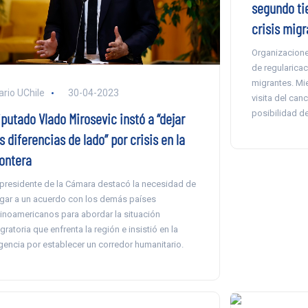
segundo ti
crisis migr
Organizacione
de regularicac
migrantes. Mi
ario UChile
30-04-2023
visita del can
posibilidad de
iputado Vlado Mirosevic instó a “dejar
s diferencias de lado” por crisis en la
rontera
 presidente de la Cámara destacó la necesidad de
egar a un acuerdo con los demás países
tinoamericanos para abordar la situación
gratoria que enfrenta la región e insistió en la
gencia por establecer un corredor humanitario.