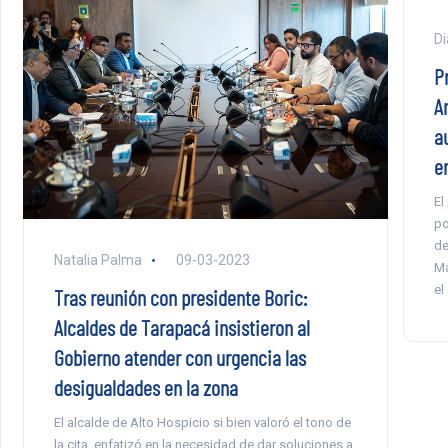
Di
Pr
A
a
e
El
po
de
Natalia Palma
09-03-2023
Ma
el
Tras reunión con presidente Boric:
Alcaldes de Tarapacá insistieron al
Gobierno atender con urgencia las
desigualdades en la zona
El alcalde de Alto Hospicio si bien valoró el tono de
la cita, enfatizó en la necesidad de dar soluciones a