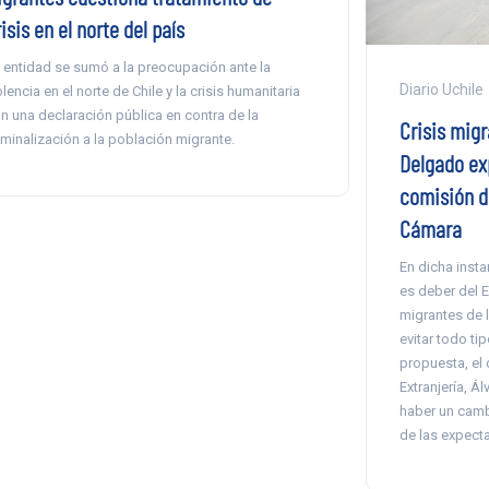
isis en el norte del país
 entidad se sumó a la preocupación ante la
Diario Uchile
olencia en el norte de Chile y la crisis humanitaria
n una declaración pública en contra de la
Crisis migr
iminalización a la población migrante.
Delgado ex
comisión d
Cámara
En dicha instan
es deber del 
migrantes de l
evitar todo ti
propuesta, el
Extranjería, Ál
haber un cambi
de las expecta