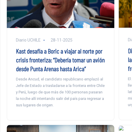
Di
Diario UCHILE
28-11-2025
D
Kast desafía a Boric a viajar al norte por
la
crisis fronteriza: “Debería tomar un avión
f
desde Punta Arenas hasta Arica”
El
Desde Ancud, el candidato republicano emplazó al
ll
Jefe de Estado a trasladarse a la frontera entre Chile
la
y Perú, luego de que más de 100 personas pasaran
mi
la noche allí intentando salir del país para regresar a
ur
sus lugares de origen.