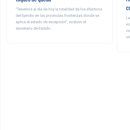
cr
“Tenemos al día de hoy la totalidad de los efectivos
del Ejercito en las provincias fronterizas donde se
La
aplica el estado de excepción”, sostuvo el
vi
secretario de Estado.
co
cr