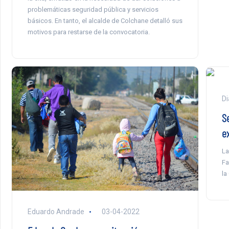
problemáticas seguridad pública y servicios
básicos. En tanto, el alcalde de Colchane detalló sus
motivos para restarse de la convocatoria.
Di
S
e
La
Fa
la
Eduardo Andrade
03-04-2022