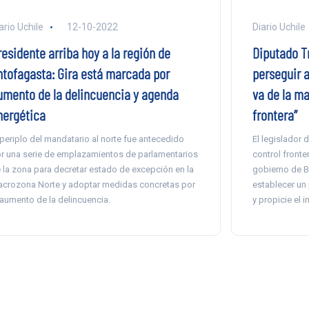
ario Uchile
12-10-2022
Diario Uchile
esidente arriba hoy a la región de
Diputado T
ntofagasta: Gira está marcada por
perseguir a
umento de la delincuencia y agenda
va de la ma
nergética
frontera”
 periplo del mandatario al norte fue antecedido
El legislador 
r una serie de emplazamientos de parlamentarios
control fronte
 la zona para decretar estado de excepción en la
gobierno de Bo
crozona Norte y adoptar medidas concretas por
establecer un 
 aumento de la delincuencia.
y propicie el 