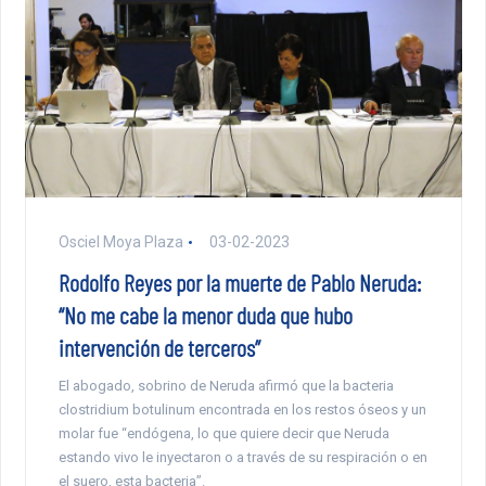
Osciel Moya Plaza
03-02-2023
Rodolfo Reyes por la muerte de Pablo Neruda:
“No me cabe la menor duda que hubo
intervención de terceros”
El abogado, sobrino de Neruda afirmó que la bacteria
clostridium botulinum encontrada en los restos óseos y un
molar fue “endógena, lo que quiere decir que Neruda
estando vivo le inyectaron o a través de su respiración o en
el suero, esta bacteria”.