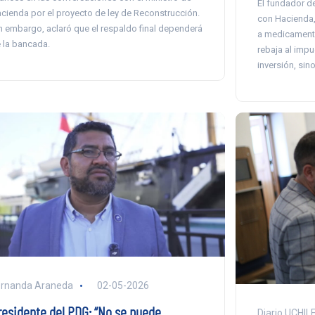
El fundador d
cienda por el proyecto de ley de Reconstrucción.
con Hacienda,
n embargo, aclaró que el respaldo final dependerá
a medicamento
 la bancada.
rebaja al imp
inversión, sin
ernanda Araneda
02-05-2026
residente del PDG: “No se puede
Diario UCHIL