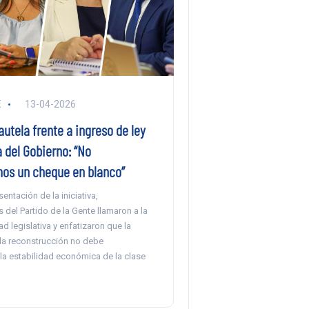
E
13-04-2026
utela frente a ingreso de ley
 del Gobierno: “No
os un cheque en blanco”
sentación de la iniciativa,
 del Partido de la Gente llamaron a la
d legislativa y enfatizaron que la
 la reconstrucción no debe
a estabilidad económica de la clase