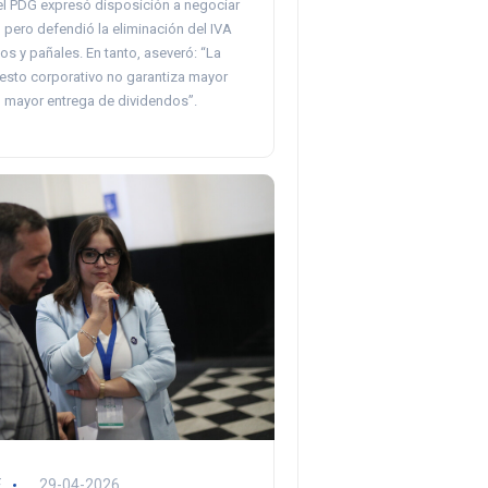
el PDG expresó disposición a negociar
 pero defendió la eliminación del IVA
s y pañales. En tanto, aseveró: “La
uesto corporativo no garantiza mayor
o mayor entrega de dividendos”.
E
29-04-2026