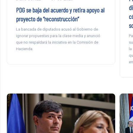
d
PDG se baja del acuerdo y retira apoyo al
c
proyecto de “reconstrucción”
so
La bancada de diputados acusó al Gobierno de
Pa
ignorar propuestas para la clase media y anunció
su
que no respaldará la iniciativa en la Comisión de
la
Hacienda.
qu
em