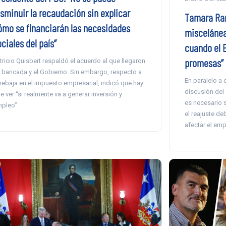
isminuir la recaudación sin explicar
Tamara Ramí
ómo se financiarán las necesidades
miscelánea
ciales del país”
cuando el 
promesas”
tricio Quisbert respaldó el acuerdo al que llegaron
 bancada y el Gobierno. Sin embargo, respecto a
En paralelo a 
 rebaja en el impuesto empresarial, indicó que hay
discusión del
e ver “si realmente va a generar inversión y
es necesario su
pleo”.
el reajuste de
afectar el emp