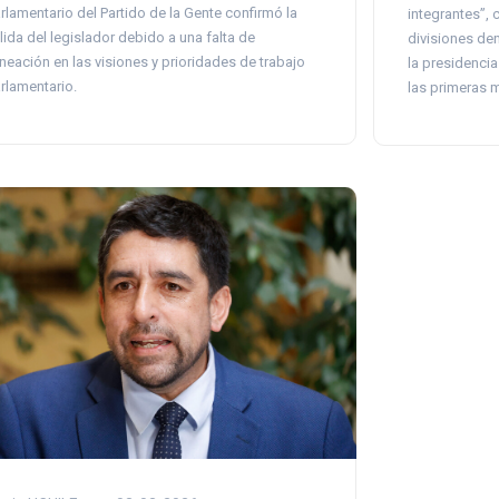
rlamentario del Partido de la Gente confirmó la
integrantes”, 
lida del legislador debido a una falta de
divisiones den
ineación en las visiones y prioridades de trabajo
la presidenci
rlamentario.
las primeras 