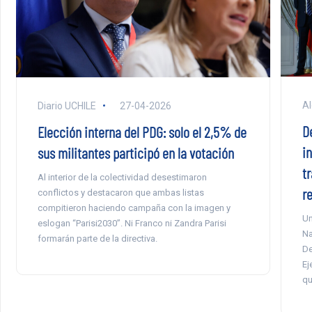
Al
Diario UCHILE
27-04-2026
D
Elección interna del PDG: solo el 2,5% de
i
sus militantes participó en la votación
tr
Al interior de la colectividad desestimaron
r
conflictos y destacaron que ambas listas
compitieron haciendo campaña con la imagen y
Un
eslogan “Parisi2030”. Ni Franco ni Zandra Parisi
Na
formarán parte de la directiva.
De
Ej
qu