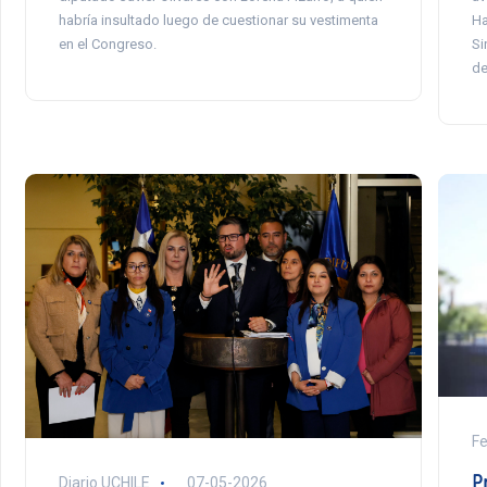
habría insultado luego de cuestionar su vestimenta
Ha
en el Congreso.
Si
de
F
P
Diario UCHILE
07-05-2026