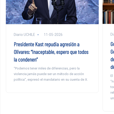
Di
Diario UCHILE
11-05-2026
G
Presidente Kast repudia agresión a
G
Olivares: “Inaceptable, espero que todos
d
la condenen”
dé
“Podemos tener miles de diferencias, pero la
violencia jamás puede ser un método de acción
El
política”, expresó el mandatario en su cuenta de X.
“n
to
re
un