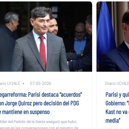
ario UCHILE
07-05-2026
Diario UCHIL
egarreforma: Parisi destaca “acuerdos”
Parisi y qu
on Jorge Quiroz pero decisión del PDG
Gobierno: “
e mantiene en suspenso
Kast no va 
media”
 líder del Partido de la Gente aseguró que hubo
ances en las conversaciones con el ministro de