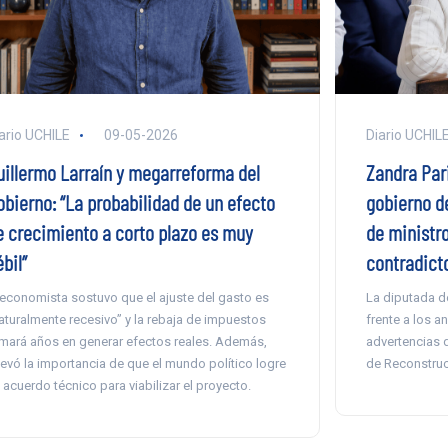
ario UCHILE
09-05-2026
Diario UCHIL
uillermo Larraín y megarreforma del
Zandra Pari
obierno: “La probabilidad de un efecto
gobierno d
e crecimiento a corto plazo es muy
de ministr
bil”
contradicto
 economista sostuvo que el ajuste del gasto es
La diputada de
aturalmente recesivo” y la rebaja de impuestos
frente a los a
mará años en generar efectos reales. Además,
advertencias d
levó la importancia de que el mundo político logre
de Reconstruc
 acuerdo técnico para viabilizar el proyecto.