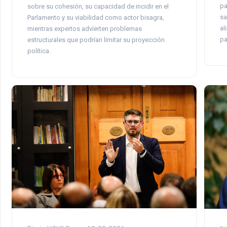
pa
sobre su cohesión, su capacidad de incidir en el
sa
Parlamento y su viabilidad como actor bisagra,
al
mientras expertos advierten problemas
pa
estructurales que podrían limitar su proyección
política.