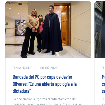
Diario UCHILE
08-05-2026
Di
Bancada del PC por capa de Javier
M
Olivares: “Es una abierta apología a la
c
dictadura”
s
La declaración surge tras el enfrentamiento del
El
diputado Javier Olivares con Lorena Pizarro, a quien
av