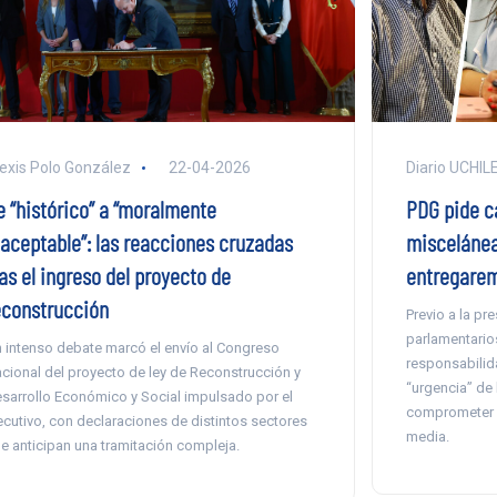
exis Polo González
22-04-2026
Diario UCHIL
e “histórico” a “moralmente
PDG pide ca
naceptable”: las reacciones cruzadas
miscelánea
as el ingreso del proyecto de
entregarem
econstrucción
Previo a la pre
parlamentarios
 intenso debate marcó el envío al Congreso
responsabilida
cional del proyecto de ley de Reconstrucción y
“urgencia” de
sarrollo Económico y Social impulsado por el
comprometer l
ecutivo, con declaraciones de distintos sectores
media.
e anticipan una tramitación compleja.