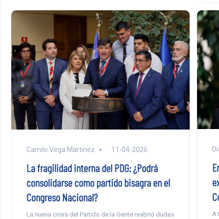
Di
Camilo Vega Martinez
11-04-2026
E
La fragilidad interna del PDG: ¿Podrá
ex
consolidarse como partido bisagra en el
C
Congreso Nacional?
A 
La nueva crisis del Partido de la Gente reabrió dudas