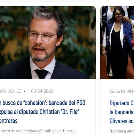
ario UCHILE
03-04-2026
Diario UCHIL
n busca de “cohesión”: bancada del PDG
Diputado Ce
pulsa al diputado Christian “Dr. File”
la bancada 
ontreras
Olivares s
través de una declaración pública, el bloque
“No van a term