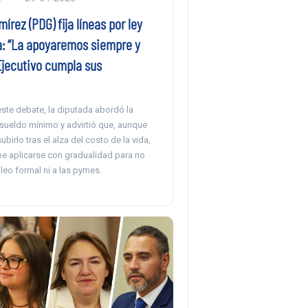
rez (PDG) fija líneas por ley
: “La apoyaremos siempre y
Ejecutivo cumpla sus
este debate, la diputada abordó la
 sueldo mínimo y advirtió que, aunque
birlo tras el alza del costo de la vida,
be aplicarse con gradualidad para no
leo formal ni a las pymes.