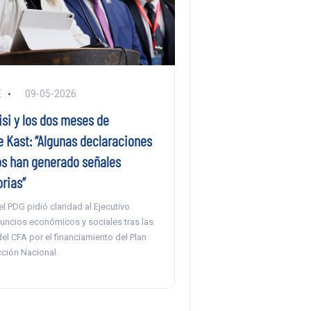
E
09-05-2026
si y los dos meses de
e Kast: “Algunas declaraciones
os han generado señales
rias”
l PDG pidió claridad al Ejecutivo
nuncios económicos y sociales tras las
el CFA por el financiamiento del Plan
ción Nacional.