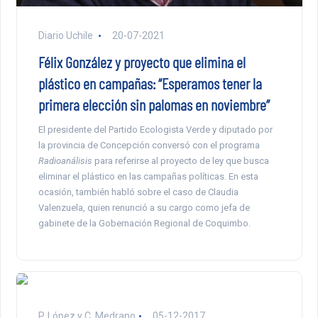
Diario Uchile
20-07-2021
Félix González y proyecto que elimina el
plástico en campañas: “Esperamos tener la
primera elección sin palomas en noviembre”
El presidente del Partido Ecologista Verde y diputado por
la provincia de Concepción conversó con el programa
Radioanálisis
para referirse al proyecto de ley que busca
eliminar el plástico en las campañas políticas. En esta
ocasión, también habló sobre el caso de Claudia
Valenzuela, quien renunció a su cargo como jefa de
gabinete de la Gobernación Regional de Coquimbo.
P. López y C. Medrano
05-12-2017