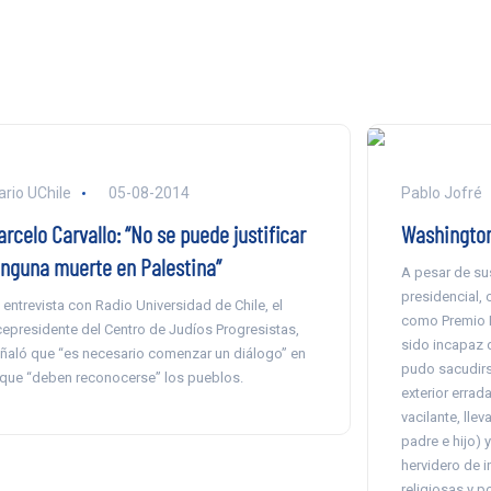
ario UChile
05-08-2014
Pablo Jofré
rcelo Carvallo: “No se puede justificar
Washington
inguna muerte en Palestina”
A pesar de s
presidencial, 
 entrevista con Radio Universidad de Chile, el
como Premio N
cepresidente del Centro de Judíos Progresistas,
sido incapaz 
ñaló que “es necesario comenzar un diálogo” en
pudo sacudirs
 que “deben reconocerse” los pueblos.
exterior errada
vacilante, lle
padre e hijo) 
hervidero de 
religiosas y po