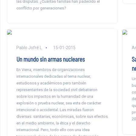
las disputas. ¿Cuántas familias han padecido el
conflicto por generaciones?
Pablo Jofré L.
15-01-2015
An
Un mundo sin armas nucleares
S
n
En Viena, miembros de organizaciones
internacionales dedicadas al tema nuclear,
Un
estudiosos y académicos pero también
bu
representantes de la sociedad civil debatieron
co
sobre los impactos en la humanidad de una
de
explosión o prueba nuclear, sea esta de carácter
qu
intencional o accidental. Las miradas fueron
pr
diversas: sanitarias, económicas, sobre sus efectos
20
en el medio ambiente, la ética y el derecho
internacional. Pero, todo ello con una idea