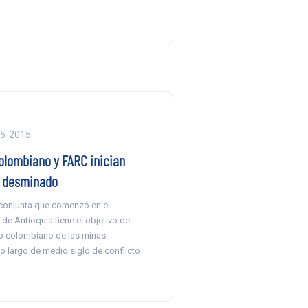
05-2015
olombiano y FARC inician
e desminado
conjunta que comenzó en el
e Antioquia tiene el objetivo de
elo colombiano de las minas
o largo de medio siglo de conflicto