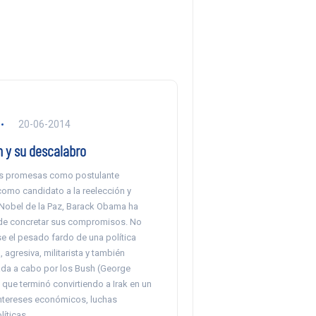
20-06-2014
 y su descalabro
us promesas como postulante
como candidato a la reelección y
obel de la Paz, Barack Obama ha
de concretar sus compromisos. No
e el pesado fardo de una política
, agresiva, militarista y también
vada a cabo por los Bush (George
y que terminó convirtiendo a Irak en un
intereses económicos, luchas
líticas.