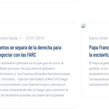
drés Ojeda
10-01-2015
Diario Uchile
antos se separa de la derecha para
Papa Franci
egociar con las FARC
la esclavi
 ambiente optimista es el que gira en torno al
El Papa argent
llado proceso de paz entre el gobierno
guerras. A su v
lombiano y las Fuerzas Armadas Revolucionarias
esclavitud mo
 Colombia – Ejército del Pueblo (FARC-EP) luego
consecuencia 
e el presidente Juan Manuel Santos valorara el
subdesarrollo 
oceso unilateral de alto al fuego que comenzó el
 de diciembre pasado por parte de la guerrilla.