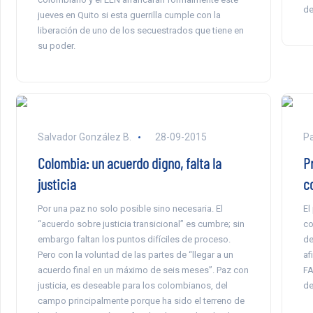
de
jueves en Quito si esta guerrilla cumple con la
liberación de uno de los secuestrados que tiene en
su poder.
Salvador González B.
28-09-2015
Pa
Colombia: un acuerdo digno, falta la
P
justicia
c
Por una paz no solo posible sino necesaria. El
El
“acuerdo sobre justicia transicional” es cumbre; sin
co
embargo faltan los puntos difíciles de proceso.
de
Pero con la voluntad de las partes de “llegar a un
af
acuerdo final en un máximo de seis meses”. Paz con
FA
justicia, es deseable para los colombianos, del
de
campo principalmente porque ha sido el terreno de