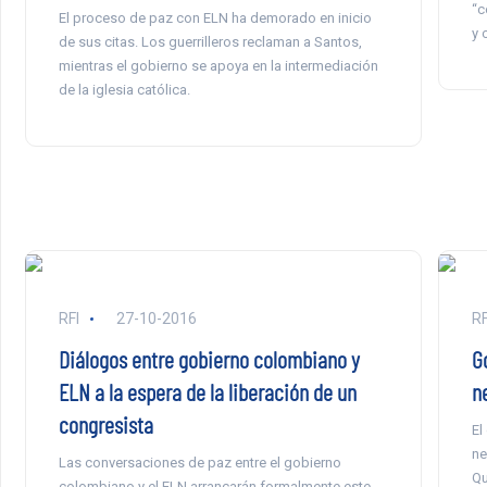
“c
El proceso de paz con ELN ha demorado en inicio
y 
de sus citas. Los guerrilleros reclaman a Santos,
mientras el gobierno se apoya en la intermediación
de la iglesia católica.
RFI
27-10-2016
RF
Diálogos entre gobierno colombiano y
G
ELN a la espera de la liberación de un
n
congresista
El
ne
Las conversaciones de paz entre el gobierno
Qu
colombiano y el ELN arrancarán formalmente este