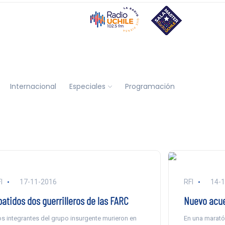
Internacional
Especiales
Programación
I
17-11-2016
RFI
14-
batidos dos guerrilleros de las FARC
Nuevo acue
s integrantes del grupo insurgente murieron en
En una marató