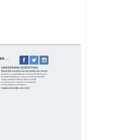
n ...