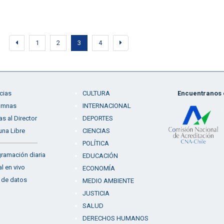
1
2
3
4
cias
CULTURA
Encuentranos e
umnas
INTERNACIONAL
as al Director
DEPORTES
una Libre
CIENCIAS
POLÍTICA
ramación diaria
EDUCACIÓN
l en vivo
ECONOMÍA
 de datos
MEDIO AMBIENTE
JUSTICIA
SALUD
DERECHOS HUMANOS