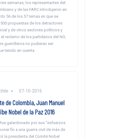
tres semanas, los representantes del
mbiano y de las FARC introdujeron en
rdo 56 de los 57 temas en que se
 500 propuestas de los detractores
icial y de otros sectores políticos y
 el reclamo de los partidarios del NO,
es guerrilleros no pudieran ser
ue tenido en cuenta
chile
07-10-2016
nte de Colombia, Juan Manuel
ibe Nobel de la Paz 2016
 fue galardonado por sus “esfuerzos
oner fin a una guerra civil de más de
có la presidenta del Comité Nobel