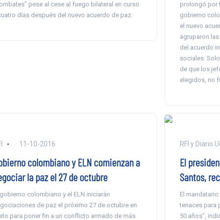
ombates” pese al cese al fuego bilateral en curso
prolongó por 
cuatro días después del nuevo acuerdo de paz.
gobierno colo
el nuevo acue
agruparon las
del acuerdo in
sociales. Solo
de que los jef
elegidos, no f
I
11-10-2016
RFI y Diario U
obierno colombiano y ELN comienzan a
El preside
egociar la paz el 27 de octubre
Santos, rec
 gobierno colombiano y el ELN iniciarán
El mandatario
gociaciones de paz el próximo 27 de octubre en
tenaces para p
ito para poner fin a un conflicto armado de más
50 años”, indi