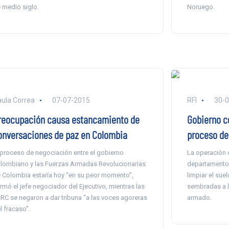
 medio siglo.
Noruego.
ula Correa
07-07-2015
RFI
30-
reocupación causa estancamiento de
Gobierno c
onversaciones de paz en Colombia
proceso d
 proceso de negociación entre el gobierno
La operación 
lombiano y las Fuerzas Armadas Revolucionarias
departamento d
 Colombia estaría hoy “en su peor momento”,
limpiar el su
irmó el jefe negociador del Ejecutivo, mientras las
sembradas a l
RC se negaron a dar tribuna “a las voces agoreras
armado.
l fracaso”.