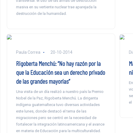
transversal: el uso de las armas de destrucción
masiva en su vertiente nuclear trae aparejada la
destrucción de la humanidad.
Paula Correa
20-10-2014
Di
Rigoberta Menchú: “No hay razón por la
Ma
que la Educación sea un derecho privado
n
de las grandes mayorías”
En
vi
Una visita de un día realizó a nuestro país la Premio
se
Nobel de la Paz, Rigoberta Menchú. La dirigenta
el
indígena guatemalteca tuvo diversas actividades
este lunes, donde destacó el tema de las
migraciones pero se centró en la necesidad de
fortalecer la integración latinoamericana y el avance
en materia de Educación para la multiculturalidad.