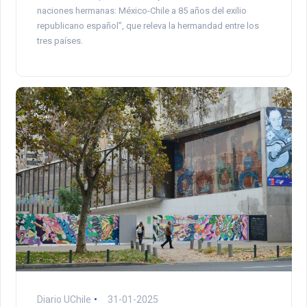
naciones hermanas: México-Chile a 85 años del exilio
republicano español”, que releva la hermandad entre los
tres países.
Diario UChile
31-01-2025