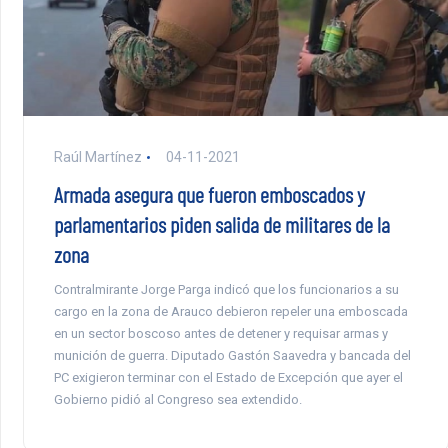
Raúl Martínez
04-11-2021
Armada asegura que fueron emboscados y
parlamentarios piden salida de militares de la
zona
Contralmirante Jorge Parga indicó que los funcionarios a su
cargo en la zona de Arauco debieron repeler una emboscada
en un sector boscoso antes de detener y requisar armas y
munición de guerra. Diputado Gastón Saavedra y bancada del
PC exigieron terminar con el Estado de Excepción que ayer el
Gobierno pidió al Congreso sea extendido.