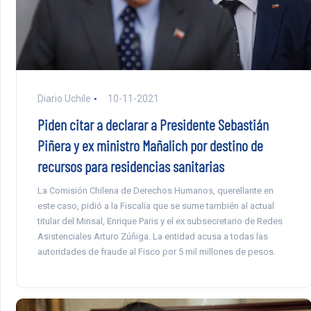
Diario Uchile
10-11-2021
Piden citar a declarar a Presidente Sebastián
Piñera y ex ministro Mañalich por destino de
recursos para residencias sanitarias
La Comisión Chilena de Derechos Humanos, querellante en
este caso, pidió a la Fiscalía que se sume también al actual
titular del Minsal, Enrique Paris y el ex subsecretario de Redes
Asistenciales Arturo Zúñiga. La entidad acusa a todas las
autoridades de fraude al Fisco por 5 mil millones de pesos.