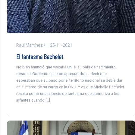
Raúl Martínez
25-11-2021
El fantasma Bachelet
No bien anunció que visitaría Chile, su país de nacimiento,
desde el Gobierno salieron apresurados a decir que
esperaban que su paso por el territorio nacional se debía dar
en el marco de su cargo en la ONU. Y es que Michelle Bachelet
resulta como una especie de fantasma que atemoriza a los
infantes cuando […]