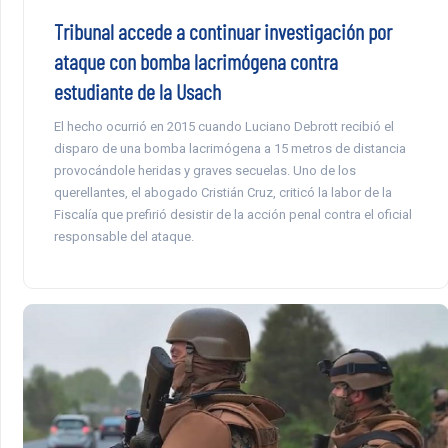
Tribunal accede a continuar investigación por
ataque con bomba lacrimógena contra
estudiante de la Usach
El hecho ocurrió en 2015 cuando Luciano Debrott recibió el
disparo de una bomba lacrimógena a 15 metros de distancia
provocándole heridas y graves secuelas. Uno de los
querellantes, el abogado Cristián Cruz, criticó la labor de la
Fiscalía que prefirió desistir de la acción penal contra el oficial
responsable del ataque.