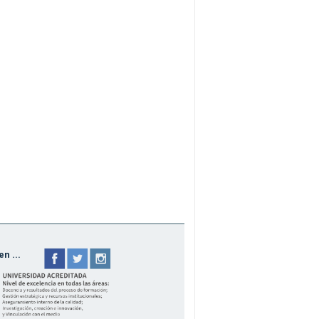
n ...