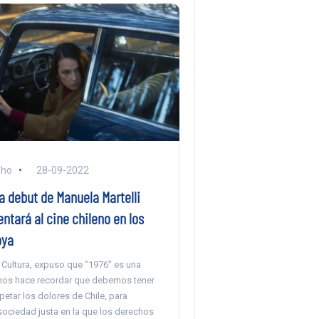
lho
28-09-2022
ra debut de Manuela Martelli
ntará al cine chileno en los
oya
 Cultura, expuso que “1976” es una
“nos hace recordar que debemos tener
etar los dolores de Chile, para
sociedad justa en la que los derechos