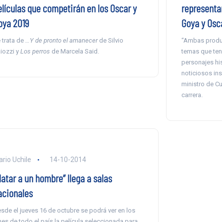
elículas que competirán en los Oscar y
representar
oya 2019
Goya y Osc
 trata de
…Y de pronto el amanecer
de Silvio
“Ambas produc
iozzi y
Los perros
de Marcela Said.
temas que te
personajes hi
noticiosos ins
ministro de Cu
carrera.
ario Uchile
14-10-2014
Matar a un hombre” llega a salas
acionales
sde el jueves 16 de octubre se podrá ver en los
nes de todo el país la película seleccionada para