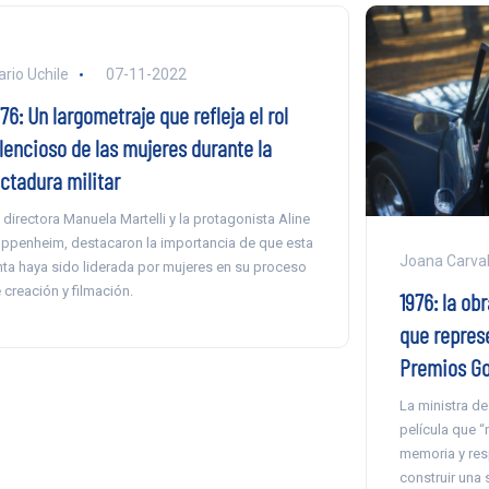
ario Uchile
07-11-2022
76: Un largometraje que refleja el rol
ilencioso de las mujeres durante la
ictadura militar
 directora Manuela Martelli y la protagonista Aline
ppenheim, destacaron la importancia de que esta
Joana Carva
nta haya sido liderada por mujeres en su proceso
 creación y filmación.
1976: la ob
que represe
Premios G
La ministra de
película que 
memoria y resp
construir una 