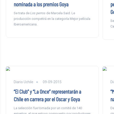
nominada a los premios Goya
p
G
Se trata de
Los perros
de Marcela Said. Le
producción competirá en la categoría Mejor película
Se
Iberoamericana.
Ca
Diario Uchile
09-09-2015
Di
“El Club” y “La Once” representarán a
“
Chile en carrera por el Oscar y Goya
n
La selección fue tomada por un comité de 140
De
expertos, el que estuvo compuesto por productores
ci