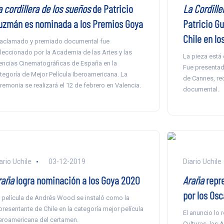
 cordillera de los sueños
de Patricio
La Cordille
uzmán es nominada a los Premios Goya
Patricio G
Chile en l
 aclamado y premiado documental fue
leccionado por la Academia de las Artes y las
La pieza está 
encias Cinematográficas de España en la
Fue presentada
tegoría de Mejor Película Iberoamericana. La
de Cannes, rec
remonia se realizará el 12 de febrero en Valencia.
documental.
ario Uchile
03-12-2019
Diario Uchile
raña
logra nominación a los Goya 2020
Araña
repre
por los Os
 película de Andrés Wood se instaló como la
presentante de Chile en la categoría mejor película
El anuncio lo 
eroamericana del certamen.
Culturas, las 