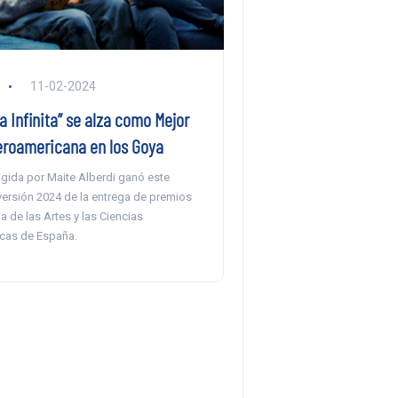
11-02-2024
 Infinita” se alza como Mejor
beroamericana en los Goya
rigida por Maite Alberdi ganó este
versión 2024 de la entrega de premios
 de las Artes y las Ciencias
cas de España.