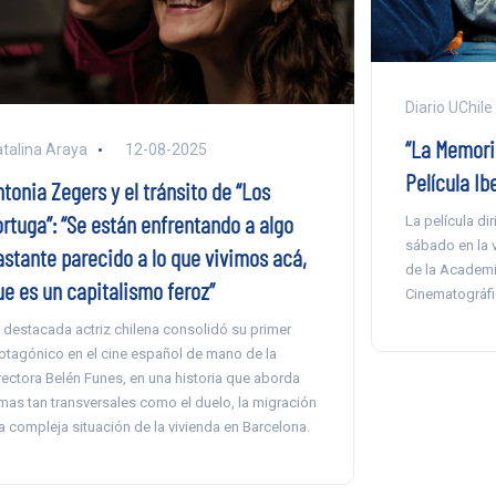
Diario UChile
“La Memoria
talina Araya
12-08-2025
Película I
tonia Zegers y el tránsito de “Los
ortuga”: “Se están enfrentando a algo
La película di
sábado en la 
astante parecido a lo que vivimos acá,
de la Academia
ue es un capitalismo feroz”
Cinematográfi
 destacada actriz chilena consolidó su primer
otagónico en el cine español de mano de la
rectora Belén Funes, en una historia que aborda
mas tan transversales como el duelo, la migración
la compleja situación de la vivienda en Barcelona.