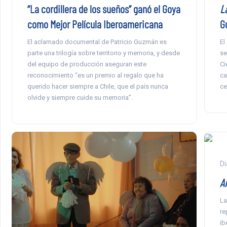
La
“La cordillera de los sueños” ganó el Goya
G
como Mejor Película Iberoamericana
El
El aclamado documental de Patricio Guzmán es
se
parte una trilogía sobre territorio y memoria, y desde
Ci
del equipo de producción aseguran este
ca
reconocimiento “es un premio al regalo que ha
ce
querido hacer siempre a Chile, que el país nunca
olvide y siempre cuide su memoria”.
Di
A
La
re
ib