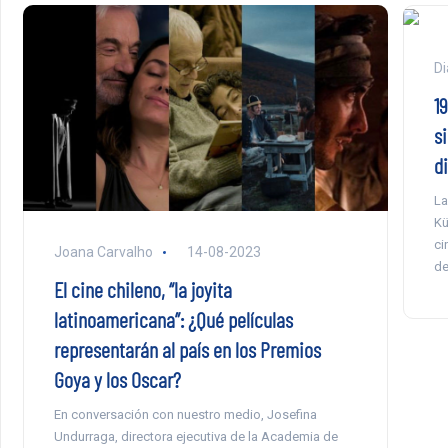
Di
19
s
d
La
Kü
ci
Joana Carvalho
14-08-2023
de
El cine chileno, “la joyita
latinoamericana”: ¿Qué películas
representarán al país en los Premios
Goya y los Oscar?
En conversación con nuestro medio, Josefina
Undurraga, directora ejecutiva de la Academia de