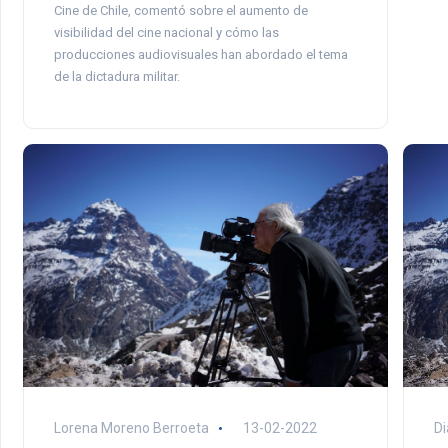
Cine de Chile, comentó sobre el aumento de
visibilidad del cine nacional y cómo las
producciones audiovisuales han abordado el tema
de la dictadura militar.
Di
Lorena Moreno Berroeta
13-02-2022