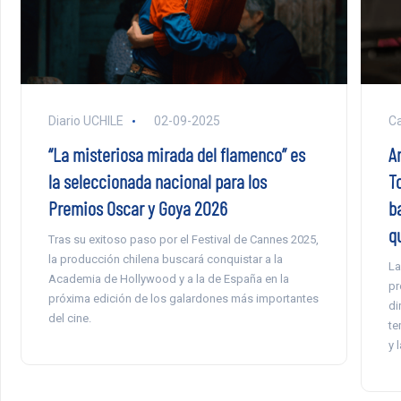
Diario UCHILE
02-09-2025
Ca
“La misteriosa mirada del flamenco” es
An
la seleccionada nacional para los
T
Premios Oscar y Goya 2026
b
q
Tras su exitoso paso por el Festival de Cannes 2025,
la producción chilena buscará conquistar a la
La
Academia de Hollywood y a la de España en la
pr
próxima edición de los galardones más importantes
di
del cine.
te
y 