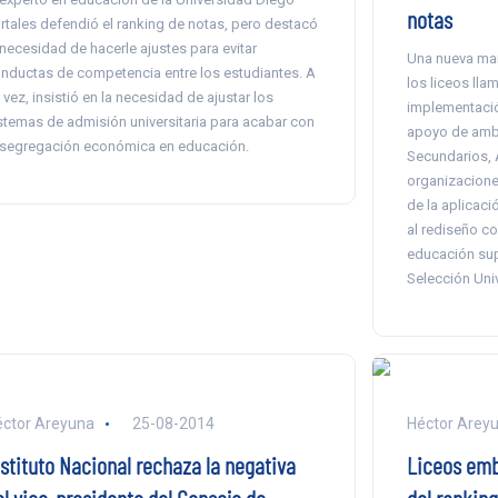
notas
rtales defendió el ranking de notas, pero destacó
 necesidad de hacerle ajustes para evitar
Una nueva ma
nductas de competencia entre los estudiantes. A
los liceos ll
 vez, insistió en la necesidad de ajustar los
implementació
stemas de admisión universitaria para acabar con
apoyo de amb
 segregación económica en educación.
Secundarios, 
organizaciones
de la aplicac
al rediseño co
educación supe
Selección Univ
ctor Areyuna
25-08-2014
Héctor Arey
nstituto Nacional rechaza la negativa
Liceos emb