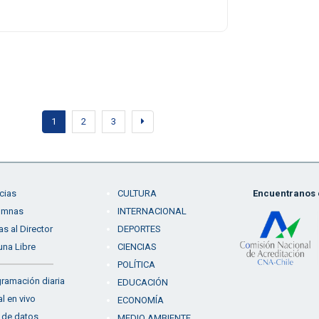
1
2
3
cias
CULTURA
Encuentranos e
umnas
INTERNACIONAL
as al Director
DEPORTES
una Libre
CIENCIAS
POLÍTICA
ramación diaria
EDUCACIÓN
l en vivo
ECONOMÍA
 de datos
MEDIO AMBIENTE