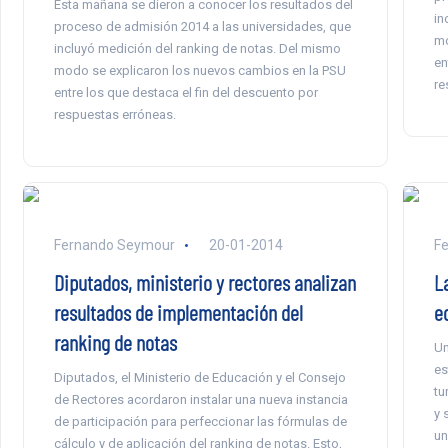
Esta mañana se dieron a conocer los resultados del
in
proceso de admisión 2014 a las universidades, que
mo
incluyó medición del ranking de notas. Del mismo
en
modo se explicaron los nuevos cambios en la PSU
re
entre los que destaca el fin del descuento por
respuestas erróneas.
Fernando Seymour
20-01-2014
F
Diputados, ministerio y rectores analizan
L
resultados de implementación del
e
ranking de notas
Un
es
Diputados, el Ministerio de Educación y el Consejo
tu
de Rectores acordaron instalar una nueva instancia
y 
de participación para perfeccionar las fórmulas de
un
cálculo y de aplicación del ranking de notas. Esto,