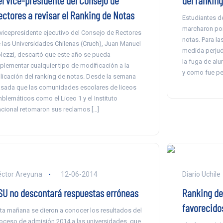
el vice-presidente del Consejo de
del ranking
ectores a revisar el Ranking de Notas
Estudiantes d
marcharon por
 vicepresidente ejecutivo del Consejo de Rectores
notas. Para la
 las Universidades Chilenas (Cruch), Juan Manuel
medida perjud
lezzi, descartó que este año se pueda
la fuga de alu
plementar cualquier tipo de modificación a la
y como fue p
licación del ranking de notas. Desde la semana
sada que las comunidades escolares de liceos
blemáticos como el Liceo 1 y el Instituto
cional retomaron sus reclamos […]
éctor Areyuna
12-06-2014
Diario Uchile
SU no descontará respuestas erróneas
Ranking de
favorecido
ta mañana se dieron a conocer los resultados del
oceso de admisión 2014 a las universidades, que