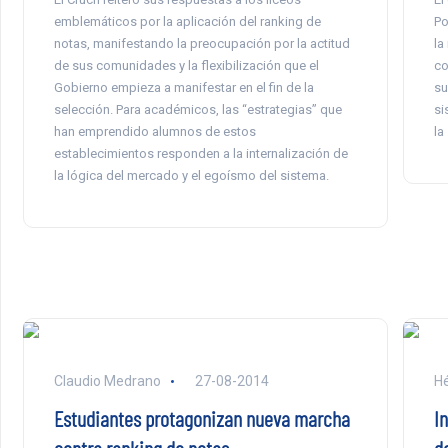
emblemáticos por la aplicación del ranking de
Po
notas, manifestando la preocupación por la actitud
la
de sus comunidades y la flexibilización que el
co
Gobierno empieza a manifestar en el fin de la
su
selección. Para académicos, las “estrategias” que
si
han emprendido alumnos de estos
la
establecimientos responden a la internalización de
la lógica del mercado y el egoísmo del sistema.
Claudio Medrano
27-08-2014
Hé
Estudiantes protagonizan nueva marcha
I