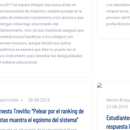
ra 2017 se espera integrar una nueva arista en
Los estudiant
ta herramienta de medición: restarle puntaje en la
votaron toma.
ueba de Selección Universitaria a los alumnos que
proceso del Ra
tengan notas bajo el promedio del
profundiza lo
tablecimiento. Uno de sus creadores asegura que
 medida busca beneficiar a los colegios con
nores recursos, aunque desde una óptica
adémica se asevera que éste no puede ser el
ico instrumento para remediar las desigualdades
l sistema educacional.
ario Uchile
28-08-2014
Héctor Areyu
27-08-2014
nesto Treviño: “Pelear por el ranking de
Estudiante
otas muestra el egoísmo del sistema”
respuesta 
 experto en educación de la Universidad Diego