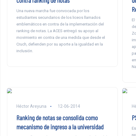
contra ranking de notas
d
R
Una nueva marcha fue convocada por los
estudiantes secundarios de los liceos llamados
El
emblemáticos en contra de la implementación del
de
ranking de notas. La ACES entregó su apoyo al
Zo
movimiento en contra de una medida que desde el
im
Cruch, defienden por su aporte a la igualdad en la
ap
inclusión.
pa
em
Na
Héctor Areyuna
12-06-2014
H
Ranking de notas se consolida como
P
mecanismo de ingreso a la universidad
Es
pr