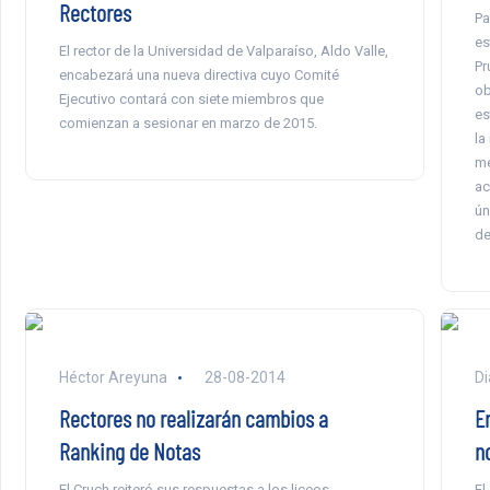
Rectores
Pa
es
El rector de la Universidad de Valparaíso, Aldo Valle,
Pr
encabezará una nueva directiva cuyo Comité
ob
Ejecutivo contará con siete miembros que
es
comienzan a sesionar en marzo de 2015.
la
me
ac
ún
de
Héctor Areyuna
28-08-2014
Di
Rectores no realizarán cambios a
Er
Ranking de Notas
n
El Cruch reiteró sus respuestas a los liceos
El