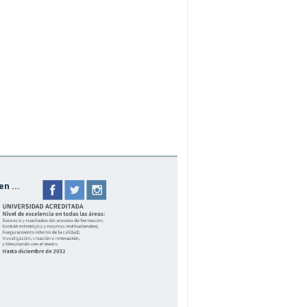
n ...