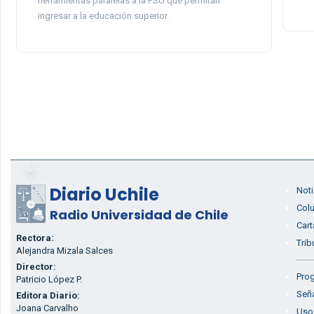
herramientas paralelas a la PSU que permitan
ingresar a la educación superior.
Diario Uchile
Noti
Col
Radio Universidad de Chile
Cart
Rectora:
Trib
Alejandra Mizala Salces
Director:
Prog
Patricio López P.
Seña
Editora Diario:
Joana Carvalho
Uso