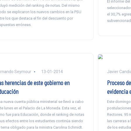
El informe del
cluyó medición del ranking de notas. Del mismo
seleccionados 
do se explicaron los nuevos cambios en la PSU
el 30,7% egre
tre los que destaca el fin del descuento por
subvencionado
spuestas erróneas.
ernando Seymour
13-01-2014
Javier Candi
as herencias de este gobierno en
Proceso de 
ducación
evidencia e
a nueva cuenta pública ministerial se llevó a cabo
Este domingo 
te lunes en el Palacio de La Moneda. Esta vez, el
postulaciones
rno fue para Educación, donde el ranking de notas
Rectores. 95 
sus efectos entre los estudiantes continúa siendo
las carreras a
 tema obligado para la ministra Carolina Schmidt.
de los estudi