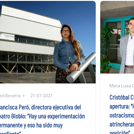
Maria Luisa 
Cristóbal 
ril Becerra
21-07-2021
apertura: “
rancisca Peró, directora ejecutiva del
ostracismo
eatro Biobío: “Hay una experimentación
atrinchera
ermanente y eso ha sido muy
posición”
esafiante”