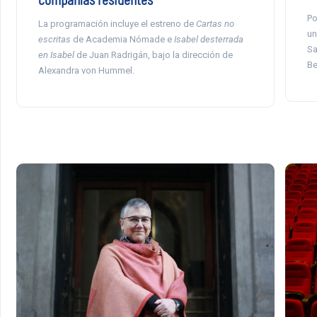
Po
La programación incluye el estreno de
Cartas no
un
escritas
de Academia Nómade e
Isabel desterrada
Sa
en Isabel
de Juan Radrigán, bajo la dirección de
Be
Alexandra von Hummel.