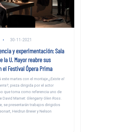
30-11-2021
encia y experimentación: Sala
e la U. Mayor reabre sus
 el Festival Ópera Prima
ará este martes con el montaje
¿Existe el
ierra?
, pieza dirigida por el actor
o que toma como referencia uno de
de David Mamet:
Glengarry Glen Ross
.
, se presentarán trabajos dirigidos
onart, Heidrun Breier y Nelson