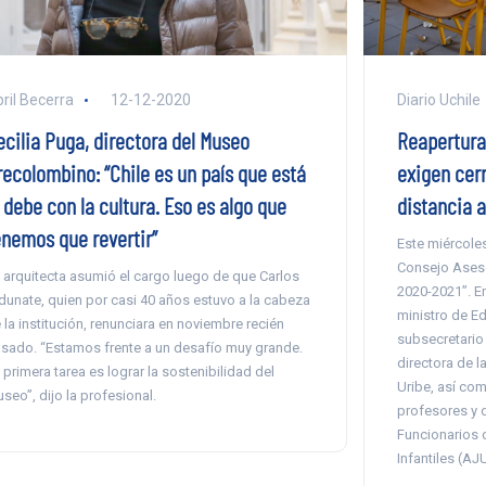
Diario Uchile
ril Becerra
12-12-2020
Reapertura
ecilia Puga, directora del Museo
exigen cerr
recolombino: “Chile es un país que está
distancia a
 debe con la cultura. Eso es algo que
enemos que revertir”
Este miércoles
Consejo Aseso
 arquitecta asumió el cargo luego de que Carlos
2020-2021”. En
dunate, quien por casi 40 años estuvo a la cabeza
ministro de Ed
 la institución, renunciara en noviembre recién
subsecretario 
sado. “Estamos frente a un desafío muy grande.
directora de 
 primera tarea es lograr la sostenibilidad del
Uribe, así co
seo”, dijo la profesional.
profesores y 
Funcionarios 
Infantiles (AJ