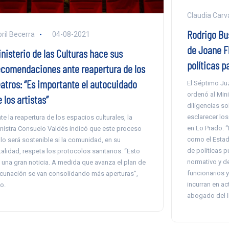
Claudia Carva
Rodrigo Bu
ril Becerra
04-08-2021
de Joane Fl
inisterio de las Culturas hace sus
políticas p
ecomendaciones ante reapertura de los
eatros: “Es importante el autocuidado
El Séptimo Ju
ordenó al Mini
 los artistas”
diligencias so
esclarecer lo
te la reapertura de los espacios culturales, la
en Lo Prado. 
nistra Consuelo Valdés indicó que este proceso
como el Estado
lo será sostenible si la comunidad, en su
de políticas 
talidad, respeta los protocolos sanitarios. “Esto
normativo y d
 una gran noticia. A medida que avanza el plan de
funcionarios y
cunación se van consolidando más aperturas”,
incurran en ac
jo.
abogado del 