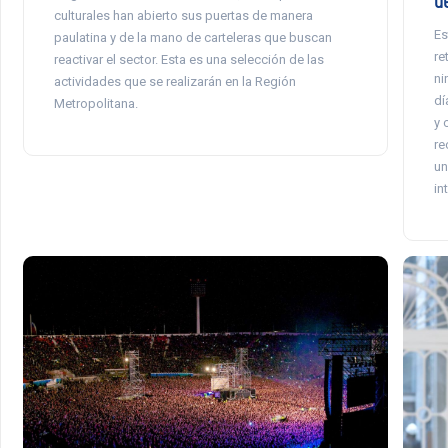
culturales han abierto sus puertas de manera
Es
paulatina y de la mano de carteleras que buscan
re
reactivar el sector. Esta es una selección de las
ni
actividades que se realizarán en la Región
dí
Metropolitana.
y 
re
un
in