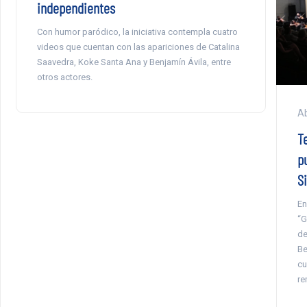
independientes
Con humor paródico, la iniciativa contempla cuatro
videos que cuentan con las apariciones de Catalina
Saavedra, Koke Santa Ana y Benjamín Ávila, entre
otros actores.
Ab
T
p
S
En
“G
de
Be
cu
re