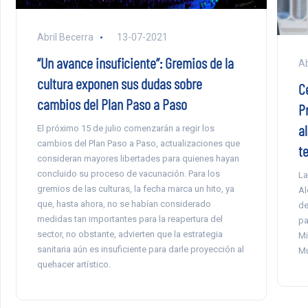
Abril Becerra
13-07-2021
“Un avance insuficiente”: Gremios de la
Ab
cultura exponen sus dudas sobre
C
cambios del Plan Paso a Paso
P
al
El próximo 15 de julio comenzarán a regir los
cambios del Plan Paso a Paso, actualizaciones que
t
consideran mayores libertades para quienes hayan
concluido su proceso de vacunación. Para los
La
gremios de las culturas, la fecha marca un hito, ya
Al
que, hasta ahora, no se habían considerado
de
medidas tan importantes para la reapertura del
pa
sector, no obstante, advierten que la estrategia
Mi
sanitaria aún es insuficiente para darle proyección al
Mu
quehacer artístico.