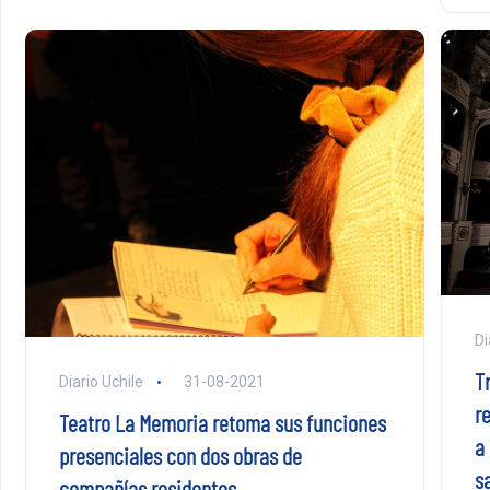
Di
T
Diario Uchile
31-08-2021
r
Teatro La Memoria retoma sus funciones
a
presenciales con dos obras de
s
compañías residentes