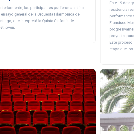
Este 19 de ago
steriormente, los participantes pudieron asistir a
residencia rea
 ensayo general de la Orquesta Filarmónica de
performance de
ntiago, que interpretó la Quinta Sinfonía de
Francisco Marí
ethoven.
progresivamen
proyecta, para
Este proceso s
etapa que los 