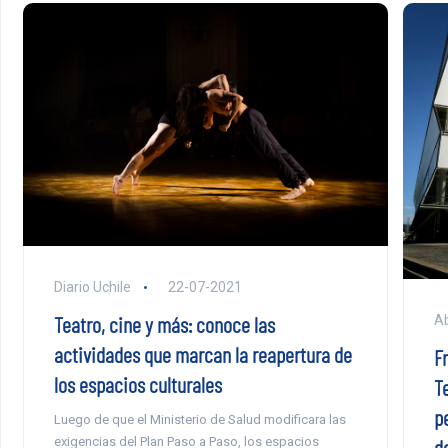
Diario Uchile
22-07-2021
Teatro, cine y más: conoce las
Ab
actividades que marcan la reapertura de
F
los espacios culturales
T
p
Luego de que el Ministerio de Salud modificara las
d
exigencias del Plan Paso a Paso, los espacios