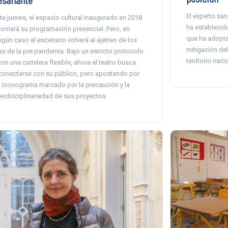
El experto san
te jueves, el espacio cultural inaugurado en 2018
ha establecido
tomará su programación presencial. Pero, en
que ha adopta
ngún caso el escenario volverá al ajetreo de los
mitigación del
as de la pre pandemia. Bajo un estricto protocolo
territorio naci
con una cartelera flexible, ahora el teatro busca
conectarse con su público, pero apostando por
 cronograma marcado por la precaución y la
terdisciplinariedad de sus proyectos.