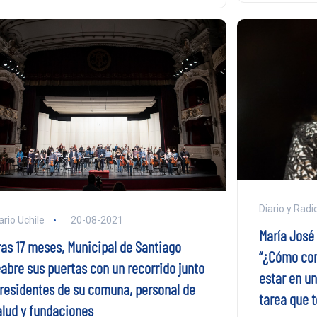
Diario y Radi
ario Uchile
20-08-2021
María José 
ras 17 meses, Municipal de Santiago
“¿Cómo con
eabre sus puertas con un recorrido junto
estar en un
 residentes de su comuna, personal de
tarea que 
alud y fundaciones