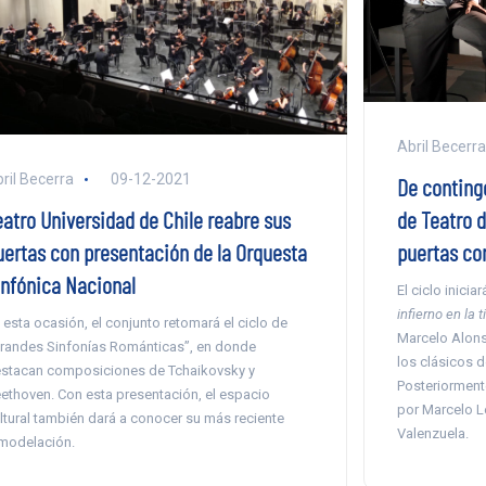
Abril Becerra
ril Becerra
09-12-2021
De conting
eatro Universidad de Chile reabre sus
de Teatro d
uertas con presentación de la Orquesta
puertas con
infónica Nacional
El ciclo inici
infierno en la t
 esta ocasión, el conjunto retomará el ciclo de
Marcelo Alons
randes Sinfonías Románticas”, en donde
los clásicos 
stacan composiciones de Tchaikovsky y
Posteriormente
ethoven. Con esta presentación, el espacio
por Marcelo Le
ltural también dará a conocer su más reciente
Valenzuela.
modelación.