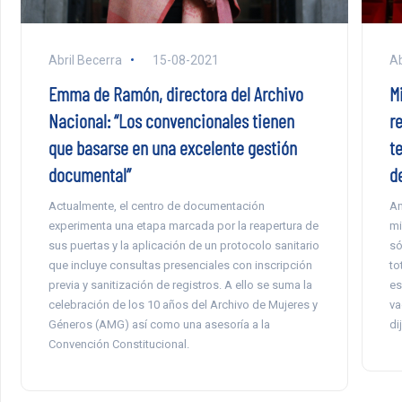
Abril Becerra
15-08-2021
Ab
Emma de Ramón, directora del Archivo
M
Nacional: “Los convencionales tienen
r
que basarse en una excelente gestión
t
documental”
de
Actualmente, el centro de documentación
An
experimenta una etapa marcada por la reapertura de
mi
sus puertas y la aplicación de un protocolo sanitario
só
que incluye consultas presenciales con inscripción
to
previa y sanitización de registros. A ello se suma la
es
celebración de los 10 años del Archivo de Mujeres y
va
Géneros (AMG) así como una asesoría a la
di
Convención Constitucional.