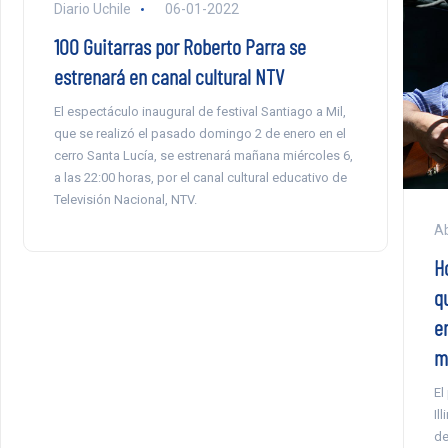
Diario Uchile
06-01-2022
100 Guitarras por Roberto Parra se
estrenará en canal cultural NTV
El espectáculo inaugural de festival Santiago a Mil,
que se realizó el pasado domingo 2 de enero en el
cerro Santa Lucía, se estrenará mañana miércoles 6,
a las 22:00 horas, por el canal cultural educativo de
Televisión Nacional, NTV.
Ab
Ho
q
em
m
El
Il
de