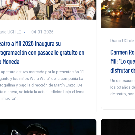
ario UCHILE
04-01-2026
Diario UChile
eatro a Mil 2026 inaugura su
Carmen Rom
rogramación con pasacalle gratuito en
Mil: “Lo q
a Moneda
disfrutar d
 apertura estuvo marcada por la presentación “El
gante y los niños Wara Wara” de la compañía La
Un dinosaurio
togallina y bajo la dirección de Martín Erazo. De
los 50 años de
ta manera, se inicia la actual edición bajo el lema
de teatro, son 
í importa”.