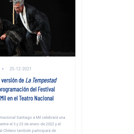
25-12-2021
 versión de
La Tempestad
rogramación del Festival
Mil en el Teatro Nacional
ternacional Santiago a Mil celebrará una
entre el 3 y 23 de enero de 2022 y el
l Chileno también participará de