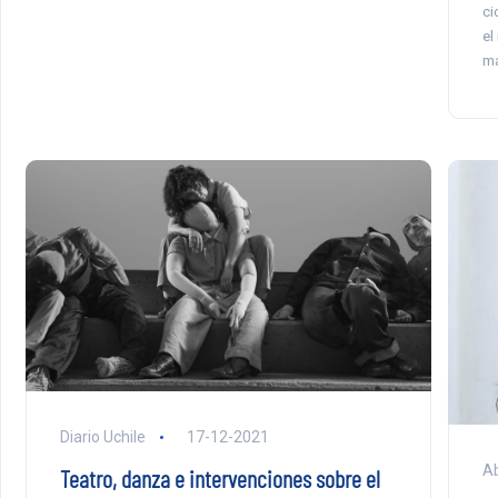
ci
el
má
Diario Uchile
17-12-2021
Ab
Teatro, danza e intervenciones sobre el