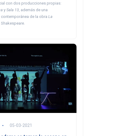
ial con dos producciones propias:
ca
y
Sala 13
, además de una
 contemporánea de la obra
La
 Shakespeare.
05-03-2021