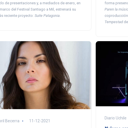
clo de presentaciones y, a mediados de enero, en
forma presenc
 marco del Festival Santiago a Mil, estrenará su
Paren la músi
s reciente proyecto:
Suite Patagonia
.
coproducción
Tempestad
de
Diario Uchile
ril Becerra
11-12-2021