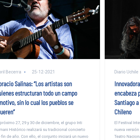
ril Becerra
25-12-2021
Diario Uchile
racio Salinas: “Los artistas son
Innovadora
uienes estructuran todo un campo
encabeza p
otivo, sin lo cual los pueblos se
Santiago a 
ueren”
Chileno
 próximo 27, 29 y 30 de diciembre, el grupo Inti
El Festival In
limani Histórico realizará su tradicional concierto
nueva versión 
 fin de año. Con ello, el conjunto iniciará un nuevo
Teatro Naciona