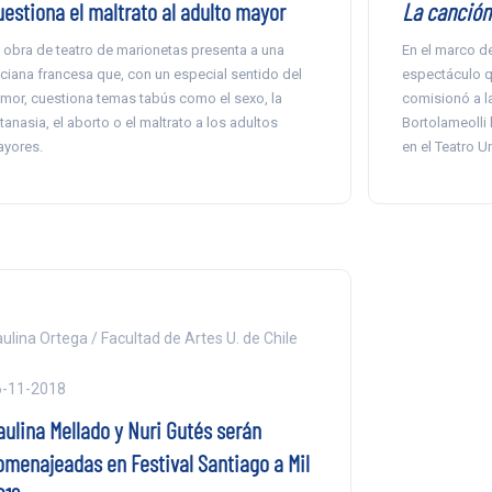
uestiona el maltrato al adulto mayor
La canción 
 obra de teatro de marionetas presenta a una
En el marco de
ciana francesa que, con un especial sentido del
espectáculo q
mor, cuestiona temas tabús como el sexo, la
comisionó a la
tanasia, el aborto o el maltrato a los adultos
Bortolameolli 
yores.
en el Teatro U
ulina Ortega / Facultad de Artes U. de Chile
6-11-2018
aulina Mellado y Nuri Gutés serán
omenajeadas en Festival Santiago a Mil