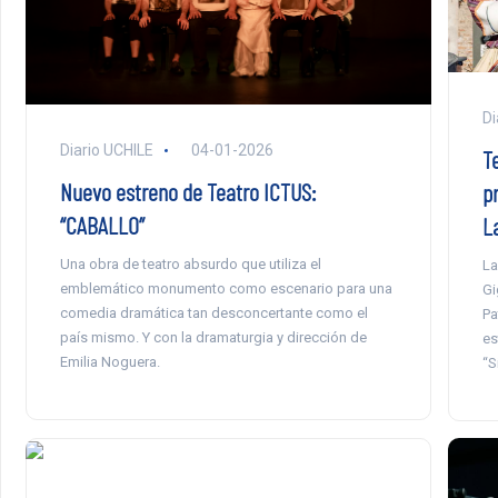
Di
Diario UCHILE
04-01-2026
T
Nuevo estreno de Teatro ICTUS:
p
“CABALLO”
L
Una obra de teatro absurdo que utiliza el
La
emblemático monumento como escenario para una
Gi
comedia dramática tan desconcertante como el
Pa
país mismo. Y con la dramaturgia y dirección de
es
Emilia Noguera.
“S