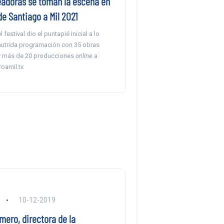
eadoras se toman la escena en
de Santiago a Mil 2021
festival dio el puntapié inicial a lo
nutrida programación con 35 obras
y más de 20 producciones
online
a
oamil.tv.
a
10-12-2019
ero, directora de la