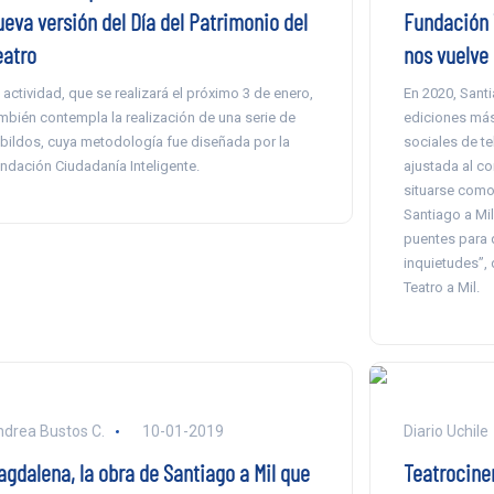
ueva versión del Día del Patrimonio del
Fundación T
eatro
nos vuelve
 actividad, que se realizará el próximo 3 de enero,
En 2020, Santi
mbién contempla la realización de una serie de
ediciones más
bildos, cuya metodología fue diseñada por la
sociales de t
ndación Ciudadanía Inteligente.
ajustada al co
situarse como
Santiago a Mi
puentes para 
inquietudes”, 
Teatro a Mil.
drea Bustos C.
10-01-2019
Diario Uchile
agdalena, la obra de Santiago a Mil que
Teatrocine