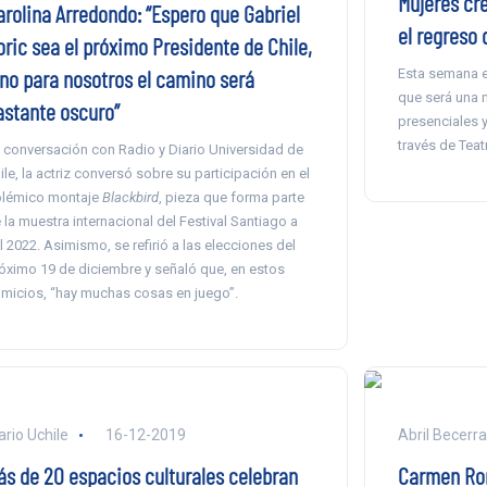
Mujeres cr
arolina Arredondo: “Espero que Gabriel
el regreso 
oric sea el próximo Presidente de Chile,
ino para nosotros el camino será
Esta semana el 
que será una 
astante oscuro”
presenciales 
través de Teatr
 conversación con Radio y Diario Universidad de
ile, la actriz conversó sobre su participación en el
lémico montaje
Blackbird
, pieza que forma parte
 la muestra internacional del Festival Santiago a
l 2022. Asimismo, se refirió a las elecciones del
óximo 19 de diciembre y señaló que, en estos
micios, “hay muchas cosas en juego”.
ario Uchile
16-12-2019
Abril Becerr
ás de 20 espacios culturales celebran
Carmen Rom