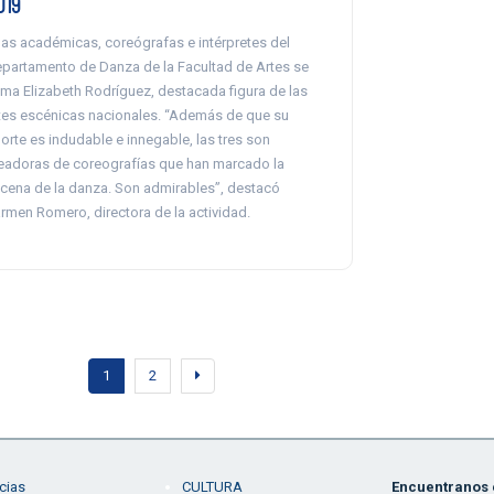
019
las académicas, coreógrafas e intérpretes del
partamento de Danza de la Facultad de Artes se
ma Elizabeth Rodríguez, destacada figura de las
tes escénicas nacionales. “Además de que su
orte es indudable e innegable, las tres son
eadoras de coreografías que han marcado la
cena de la danza. Son admirables”, destacó
rmen Romero, directora de la actividad.
1
2
cias
CULTURA
Encuentranos e