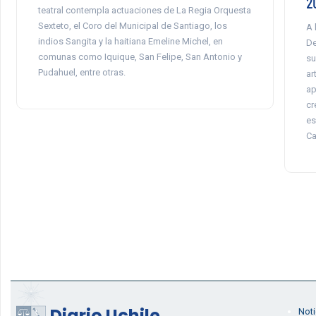
2
teatral contempla actuaciones de La Regia Orquesta
Sexteto, el Coro del Municipal de Santiago, los
A 
indios Sangita y la haitiana Emeline Michel, en
De
comunas como Iquique, San Felipe, San Antonio y
su
Pudahuel, entre otras.
ar
ap
cr
es
Ca
Diario Uchile
Noti