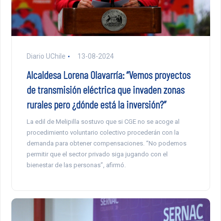
Diario UChile
13-08-2024
Alcaldesa Lorena Olavarría: “Vemos proyectos
de transmisión eléctrica que invaden zonas
rurales pero ¿dónde está la inversión?”
La edil de Melipilla sostuvo que si CGE no se acoge al
procedimiento voluntario colectivo procederán con la
demanda para obtener compensaciones. “No podemos
permitir que el sector privado siga jugando con el
bienestar de las personas”, afirmó.