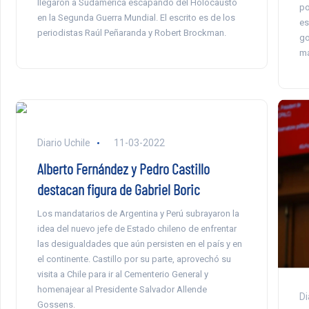
llegaron a Sudamérica escapando del Holocausto
po
en la Segunda Guerra Mundial. El escrito es de los
es
periodistas Raúl Peñaranda y Robert Brockman.
go
má
Diario Uchile
11-03-2022
Alberto Fernández y Pedro Castillo
destacan figura de Gabriel Boric
Los mandatarios de Argentina y Perú subrayaron la
idea del nuevo jefe de Estado chileno de enfrentar
las desigualdades que aún persisten en el país y en
el continente. Castillo por su parte, aprovechó su
visita a Chile para ir al Cementerio General y
homenajear al Presidente Salvador Allende
Di
Gossens.