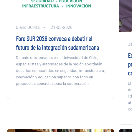
Diario UCHILE
21-05-2026
Foro SUR 2026 convoca a debatir el
Ja
futuro de la integración sudamericana
E
Durante dos jornadas en la Universidad de Chile,
p
especialistas y autoridades de la región abordarán
desafíos compartidos en seguridad, infraestructura,
c
innovación y educación superior, con foco en
El
propuestas concretas para la cooperación.
de
li
al
co