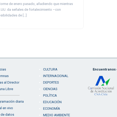
forme de enero pasado, añadiendo que mientras
.UU. da señales de fortalecimiento –con
sibilidades de […]
cias
CULTURA
Encuentranos e
umnas
INTERNACIONAL
as al Director
DEPORTES
una Libre
CIENCIAS
POLÍTICA
ramación diaria
EDUCACIÓN
l en vivo
ECONOMÍA
 de datos
MEDIO AMBIENTE