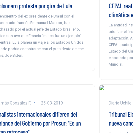
CEPAL reafi
olsonaro protesta por gira de Lula
climática e
 encuentro del ex presidente de Brasil con el
ndatario francés Emmanuel Macron, fue
La entidad ins
chazado por el actual jefe de Estado brasileño,
priorizar el f
ien sostuvo que Francia “nunca fue un ejemplo”.
adaptación. Al
entras, Lula planea un viaje a los Estados Unidos
CEPAL particip
nde podría encontrarse con el presidente de ese
Estado del Cli
ís, Joe Biden.
elaborado por
Mundial.
más González F.
25-03-2019
Diario Uchile
alistas internacionales difieren del
Tribunal El
alance del Gobierno por Prosur: “Es un
nueva cand
ran retroceso”