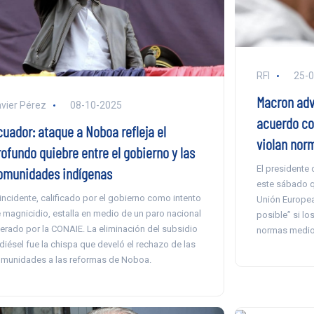
RFI
25-
Macron adv
vier Pérez
08-10-2025
acuerdo con
cuador: ataque a Noboa refleja el
violan nor
rofundo quiebre entre el gobierno y las
El presidente 
omunidades indígenas
este sábado q
 incidente, calificado por el gobierno como intento
Unión Europea
 magnicidio, estalla en medio de un paro nacional
posible” si lo
derado por la CONAIE. La eliminación del subsidio
normas medio
 diésel fue la chispa que develó el rechazo de las
munidades a las reformas de Noboa.