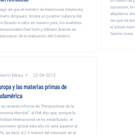
En medio de p
oposición, la 
ego de que el ministro de Relaciones Exteriores,
altiplánico di
berto Ampuero, hiciera un positivo balance del
las que se en
ro llevado a cabo en nuestro país, los analistas
el actual mand
ternacionales Raúl Sohr y Gilberto Aranda se
García Linera.
stanciaron de la evaluación del Gobierno.
oberto Meza
22-04-2013
uropa y las materias primas de
udamérica
 su reciente informe de “Perspectivas de la
onomía Mundial”, el FMI dijo que, aunque la
tividad internacional se ha estabilizado, el
ecimiento global este año no será superior al
3%, es decir, 0,2 % menos del estimado en el