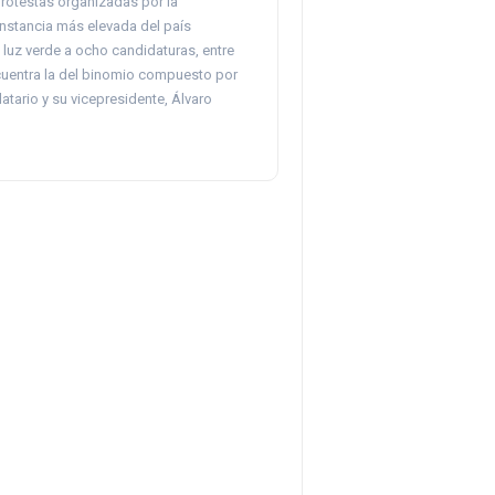
rotestas organizadas por la
instancia más elevada del país
o luz verde a ocho candidaturas, entre
cuentra la del binomio compuesto por
atario y su vicepresidente, Álvaro