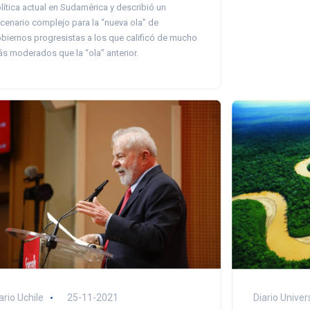
lítica actual en Sudamérica y describió un
cenario complejo para la “nueva ola” de
biernos progresistas a los que calificó de mucho
s moderados que la “ola” anterior.
Diario Univer
ario Uchile
25-11-2021