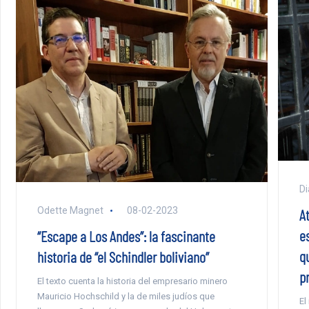
Di
Odette Magnet
08-02-2023
At
e
“Escape a Los Andes”: la fascinante
q
historia de “el Schindler boliviano”
p
El texto cuenta la historia del empresario minero
Mauricio Hochschild y la de miles judíos que
El