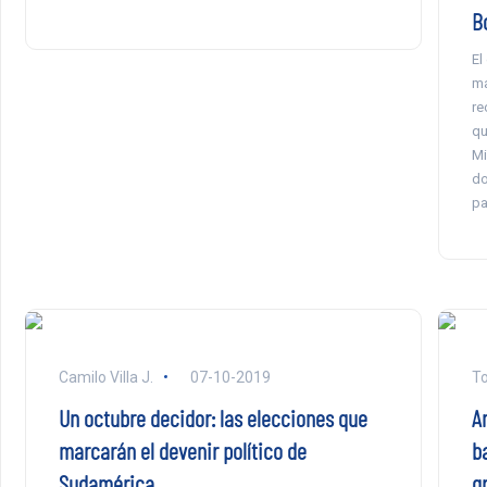
B
El
ma
re
qu
Mi
do
pa
Camilo Villa J.
07-10-2019
To
Un octubre decidor: las elecciones que
An
marcarán el devenir político de
b
Sudamérica
g