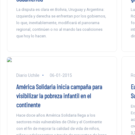
La disputa es clara en Bolivia, Uruguay y Argentina:
Lu
izquierda y derecha se enfrentan por los gobiernos,
Ro
lo que, inevitablemente, modificará el panorama
fo
regional, continúen o no al mando las coaliciones
in
que hoy lo hacen.
di
Diario Uchile
06-01-2015
R
América Solidaria inicia campaña para
E
visibilizar la pobreza infantil en el
S
continente
En
Ec
Hace doce años América Solidaria llega a los
ac
sectores más vulnerables de Chile y el Continente
cr
con el fin de mejorar la calidad de vida de niños,
3,