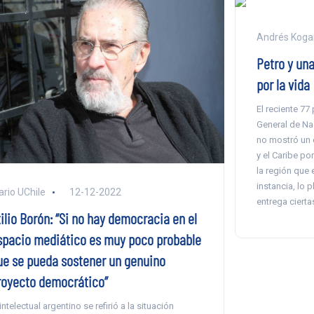
Andrés Koga
Petro y una
por la vida
El reciente 7
General de Na
no mostró un 
y el Caribe po
la región que 
instancia, lo 
ario UChile
12-12-2022
entrega cierta
ilio Borón: “Si no hay democracia en el
spacio mediático es muy poco probable
ue se pueda sostener un genuino
royecto democrático”
 intelectual argentino se refirió a la situación