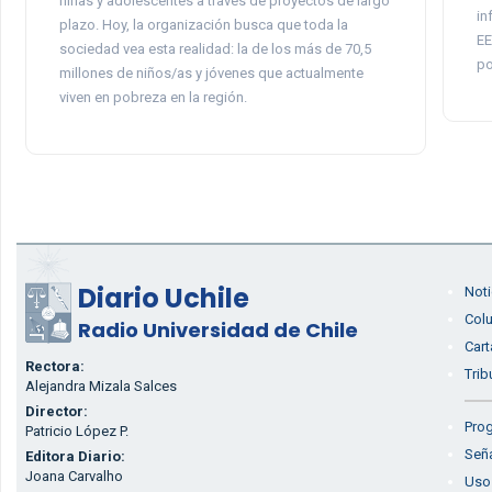
niñas y adolescentes a través de proyectos de largo
in
plazo. Hoy, la organización busca que toda la
EE
sociedad vea esta realidad: la de los más de 70,5
po
millones de niños/as y jóvenes que actualmente
viven en pobreza en la región.
Diario Uchile
Noti
Col
Radio Universidad de Chile
Cart
Rectora:
Trib
Alejandra Mizala Salces
Director:
Prog
Patricio López P.
Seña
Editora Diario:
Joana Carvalho
Uso