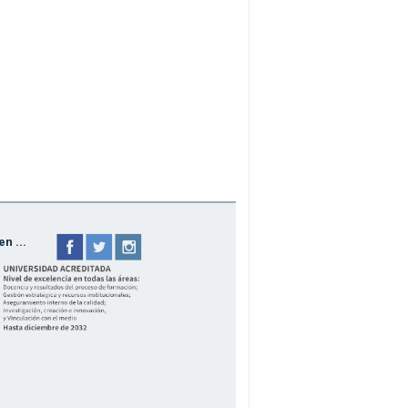
n ...