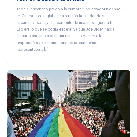
Todo el escenario previo a la cumbre ruso-estadounidense
en Ginebra presagiaba una reunión hostil donde se
sacaran chispas y el preámbulo de una nueva guerra fría.
Eso era lo que se podía esperar ya que Joe Biden había
llamado asesino a Vladimir Putin, a lo que éste le
respondió que el mandatario estadounidense
representaba a […]