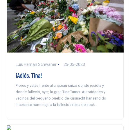
Luis Hernán Schwaner
25-05-2023
¡Adiós, Tina!
Flores y velas frente al chateau suizo donde residía y
donde falleció, ayer, la gran Tina Turner. Autoridades y
vecinos del pequeño pueblo de Kûsnacht han rendido
incesante homenaje a la fallecida reina del rock.