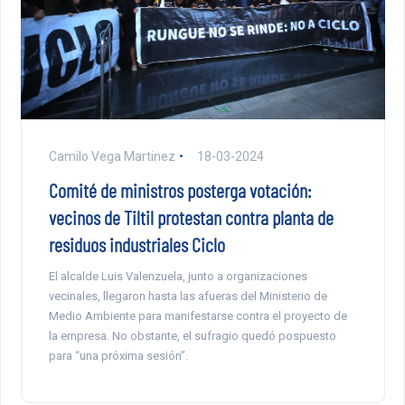
Camilo Vega Martinez
18-03-2024
Comité de ministros posterga votación:
vecinos de Tiltil protestan contra planta de
residuos industriales Ciclo
El alcalde Luis Valenzuela, junto a organizaciones
vecinales, llegaron hasta las afueras del Ministerio de
Medio Ambiente para manifestarse contra el proyecto de
la empresa. No obstante, el sufragio quedó pospuesto
para “una próxima sesión”.