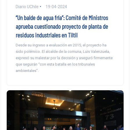
Diario UChile
19-04-2024
“Un balde de agua fría”: Comité de Ministros
aprueba cuestionado proyecto de planta de
residuos industriales en Tiltil
Desde su ingreso a evaluación en 2015, el proyecto ha
sido polémico. El alcalde de la comuna, Luis Valenzuela,
expresó su malestar por la decisión y aseguró firmemente
que seguirán “con esta batalla en los tribunales
ambientales”.