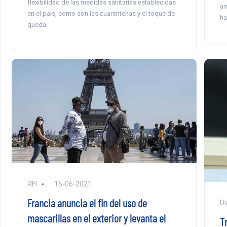
flexibilidad de las medidas sanitarias establecidas
am
en el país, como son las cuarentenas y el toque de
ha
queda.
RFI
16-06-2021
Francia anuncia el fin del uso de
Di
mascarillas en el exterior y levanta el
T