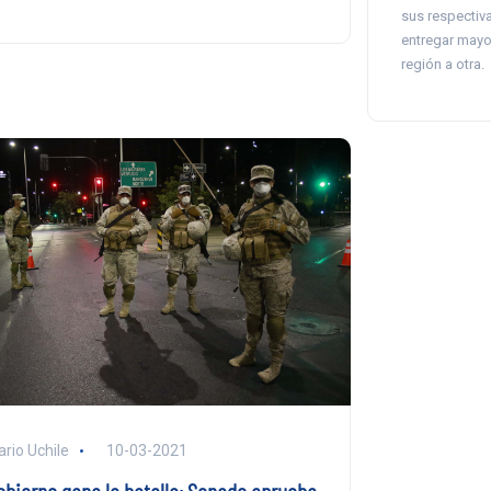
sus respectiv
entregar mayo
región a otra.
ario Uchile
10-03-2021
obierno gana la batalla: Senado aprueba