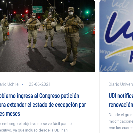
Diario Univer
ario Uchile
23-06-2021
UDI notific
obierno ingresa al Congreso petición
renovación
ara extender el estado de excepción por
res meses
Desde el grem
modificacione
n embargo el objetivo no se ve fácil para el
con las cuare
ecutivo, ya que incluso desde la UDI han