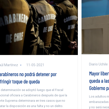
Diario Uchile
úl Martínez
11-05-2021
Mayor liber
arabineros no podrá detener por
queda a las
nfringir toque de queda
Gobierno pa
 determinación se adoptó luego que el Fiscal
cional oficiara a Carabineros después de que la
Los adultos m
rte Suprema determinara en tres casos que no
embarazadas t
atar la disposición es una falta y no un delito.
y no será nece