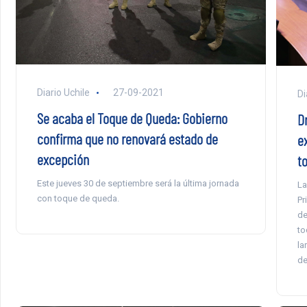
Diario Uchile
27-09-2021
Di
Se acaba el Toque de Queda: Gobierno
Dr
confirma que no renovará estado de
e
excepción
t
Este jueves 30 de septiembre será la última jornada
La
con toque de queda.
Pr
de
to
la
de