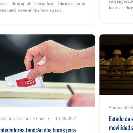
será ingresad
enazado la aprobación de la medida mientras no
fue criticada 
yan cambios en el Plan Paso a paso.
Andrea Busto
Estado de 
ario Universidad de Chile
10-06-2021
movilidad 
rabajadores tendrán dos horas para