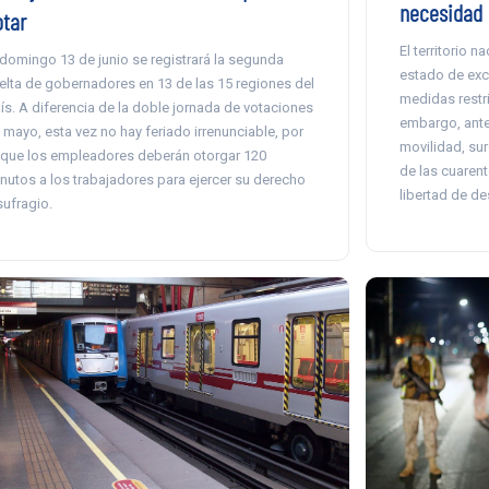
necesidad
otar
El territorio 
 domingo 13 de junio se registrará la segunda
estado de exce
elta de gobernadores en 13 de las 15 regiones del
medidas restric
ís. A diferencia de la doble jornada de votaciones
embargo, ante
 mayo, esta vez no hay feriado irrenunciable, por
movilidad, sur
 que los empleadores deberán otorgar 120
de las cuarent
nutos a los trabajadores para ejercer su derecho
libertad de d
sufragio.