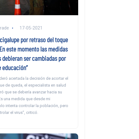
rade
17-05-2021
cigalupe por retraso del toque
“En este momento las medidas
as debieran ser cambiadas por
 educación”
eró acertada la decisión de acortar el
ue de queda, el especialista en salud
ró que se debería avanzar hacia su
“Es una medida que desde mi
lo intenta controlar la población, pero
olar el virus”, criticó.