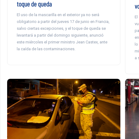
toque de queda
v
El uso de la mascarilla en el exterior ya no será
El
obligatorio a partir del jueves 17 de junio en Francia,
vu
salvo ciertas excepciones, y el toque de queda se
pa
levantará a partir del domingo siguiente, anunció
en
este miércoles el primer ministro Jean Castex, ante
lo
la caída de las contaminaciones.
mi
a 