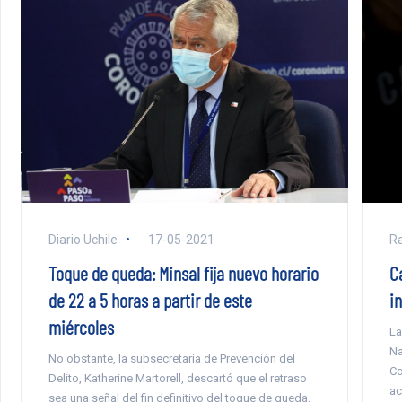
Diario Uchile
17-05-2021
Ra
Toque de queda: Minsal fija nuevo horario
C
de 22 a 5 horas a partir de este
i
miércoles
La
Na
No obstante, la subsecretaria de Prevención del
Co
Delito, Katherine Martorell, descartó que el retraso
ac
sea una señal del fin definitivo del toque de queda.