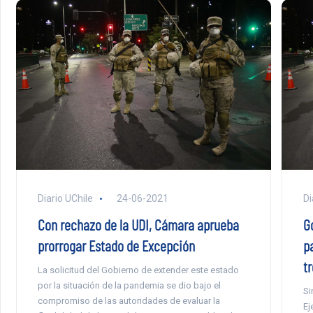
Diario UChile
24-06-2021
Di
Con rechazo de la UDI, Cámara aprueba
G
prorrogar Estado de Excepción
p
t
La solicitud del Gobierno de extender este estado
por la situación de la pandemia se dio bajo el
Si
compromiso de las autoridades de evaluar la
Ej