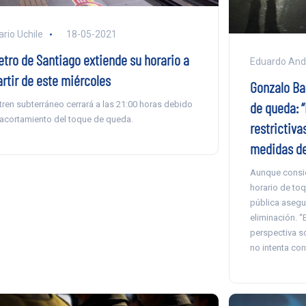
ario Uchile
18-05-2021
etro de Santiago extiende su horario a
Eduardo And
artir de este miércoles
Gonzalo Ba
de queda: 
 tren subterráneo cerrará a las 21:00 horas debido
 acortamiento del toque de queda.
restrictiv
medidas de
Aunque consid
horario de toq
pública asegu
eliminación. 
perspectiva so
no intenta contr