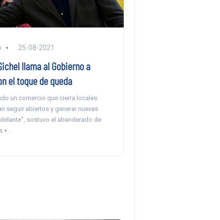
o
25-08-2021
ichel llama al Gobierno a
on el toque de queda
ido un comercio que cierra locales
n seguir abiertos y generar nuevas
adelante”, sostuvo el abanderado de
 +.