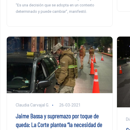
“Es una decisión que se adopta en un contexto
determinado y puede cambiar”, manifestó.
Claudia Carvajal G.
26-03-2021
Jaime Bassa y supremazo por toque de
Di
queda: La Corte plantea “la necesidad de
G