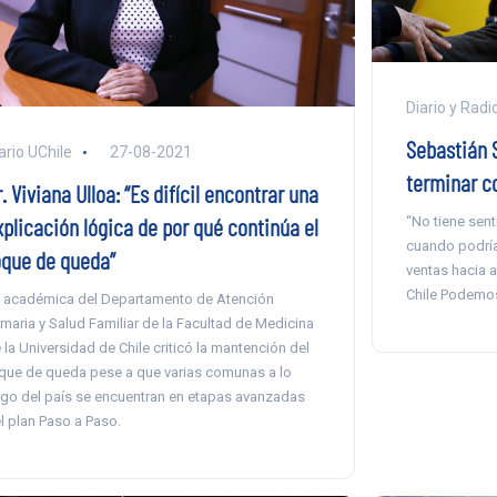
Diario y Radi
Sebastián S
ario UChile
27-08-2021
terminar c
. Viviana Ulloa: “Es difícil encontrar una
xplicación lógica de por qué continúa el
“No tiene sent
cuando podría
oque de queda”
ventas hacia 
Chile Podemos
 académica del Departamento de Atención
imaria y Salud Familiar de la Facultad de Medicina
 la Universidad de Chile criticó la mantención del
que de queda pese a que varias comunas a lo
rgo del país se encuentran en etapas avanzadas
l plan Paso a Paso.