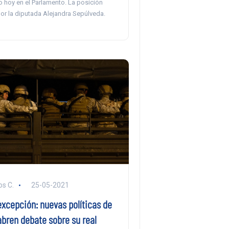
o hoy en el Parlamento. La posición
por la diputada Alejandra Sepúlveda.
s C.
25-05-2021
excepción: nuevas políticas de
abren debate sobre su real