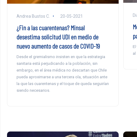
Di
Andrea Bustos C.
20-05-2021
M
¿Fin a las cuarentenas? Minsal
p
desestima solicitud UDI en medio de
nuevo aumento de casos de COVID-19
El
al
Desde el gremialismo insisten en que la estrategia
sanitaria está perjudicando a la población, sin
embargo, en el área médica no descartan que Chile
pueda aproximarse a una tercera ola, situación ante
la que las cuarentenas y el toque de queda seguirían
siendo necesarios.