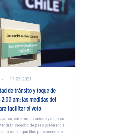
11-05-2021
tad de tránsito y toque de
 2:00 am: las medidas del
ra facilitar el voto
ayores, enfermos crónicos y mujeres
endrán derecho de paso preferencial
sario que hagan filas para acceder a