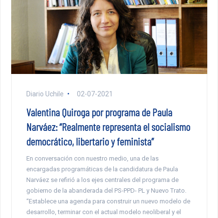
Diario Uchile
02-07-2021
Valentina Quiroga por programa de Paula
Narváez: “Realmente representa el socialismo
democrático, libertario y feminista”
En conversación con nuestro medio, una de las
encargadas programáticas de la candidatura de Paula
Narváez se refirió a los ejes centrales del programa de
gobierno de la abanderada del PS-PPD- PL y Nuevo Trato.
“Establece una agenda para construir un nuevo modelo de
desarrollo, terminar con el actual modelo neoliberal y el