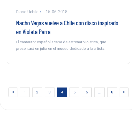
Diario Uchile
15-06-2018
Nacho Vegas vuelve a Chile con disco inspirado
en Violeta Parra
El cantautor español acaba de estrenar Violética, que
presentará en julio en el museo dedicado a la artista.
1
2
3
4
5
6
…
8