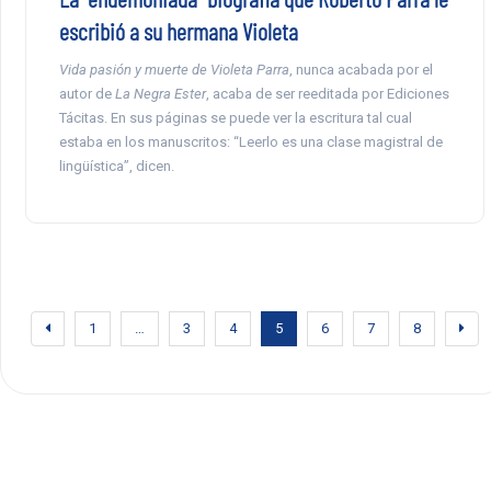
escribió a su hermana Violeta
Vida pasión y muerte de Violeta Parra
, nunca acabada por el
autor de
La Negra Ester
, acaba de ser reeditada por Ediciones
Tácitas. En sus páginas se puede ver la escritura tal cual
estaba en los manuscritos: “Leerlo es una clase magistral de
lingüística”, dicen.
1
…
3
4
5
6
7
8