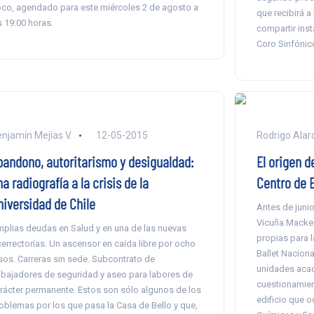
co, agendado para este miércoles 2 de agosto a
que recibirá a
s 19:00 horas.
compartir inst
Coro Sinfónic
njamín Mejías V.
12-05-2015
Rodrigo Alar
bandono, autoritarismo y desigualdad:
El origen d
a radiografía a la crisis de la
Centro de E
niversidad de Chile
Antes de juni
Vicuña Macken
plias deudas en Salud y en una de las nuevas
propias para l
cerrectorías. Un ascensor en caída libre por ocho
Ballet Naciona
sos. Carreras sin sede. Subcontrato de
unidades acad
abajadores de seguridad y aseo para labores de
cuestionamien
rácter permanente. Estos son sólo algunos de los
edificio que o
oblemas por los que pasa la Casa de Bello y que,