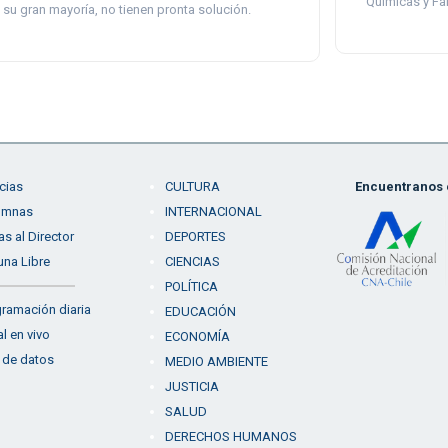
Químicas y Fa
 su gran mayoría, no tienen pronta solución.
cias
CULTURA
Encuentranos e
umnas
INTERNACIONAL
as al Director
DEPORTES
una Libre
CIENCIAS
POLÍTICA
ramación diaria
EDUCACIÓN
l en vivo
ECONOMÍA
 de datos
MEDIO AMBIENTE
JUSTICIA
SALUD
DERECHOS HUMANOS