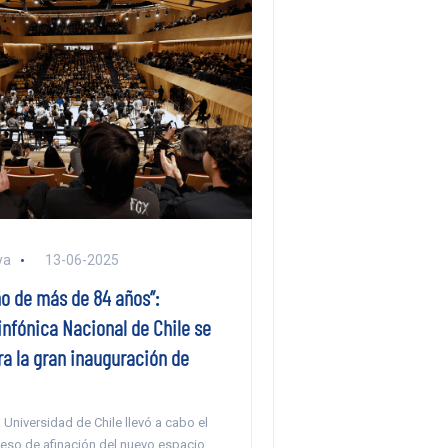
ya
13-06-2025
ño de más de 84 años”:
infónica Nacional de Chile se
ra la gran inauguración de
a Universidad de Chile llevó a cabo el
so de afinación del nuevo espacio