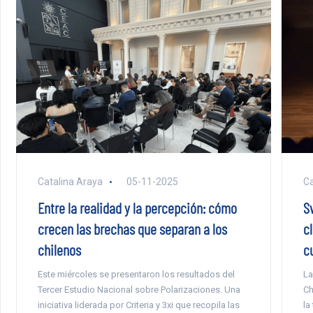
Catalina Araya
05-11-2025
Ca
Entre la realidad y la percepción: cómo
S
crecen las brechas que separan a los
c
chilenos
cu
Este miércoles se presentaron los resultados del
La
Tercer Estudio Nacional sobre Polarizaciones. Una
Ch
iniciativa liderada por Criteria y 3xi que recopila las
la