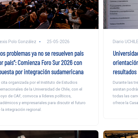
exis Polo González
25-05-2026
Diario UCHIL
Los problemas ya no se resuelven país
Universidad
or país”: Comienza Foro Sur 2026 con
orientación
puesta por integración sudamericana
resultados
 cita organizada por el Instituto de Estudios
Durante las tr
ternacionales de la Universidad de Chile, con el
asistan podrá
oyo de CAF, convoca a líderes políticos,
todas las car
adémicos y empresariales para discutir el futuro
ofrece la Casa
 la integración regional.