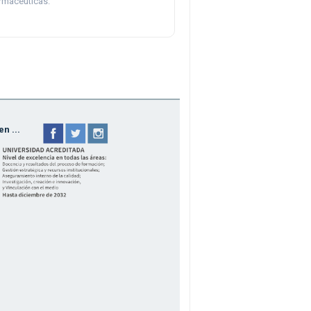
rmacéuticas.
n ...