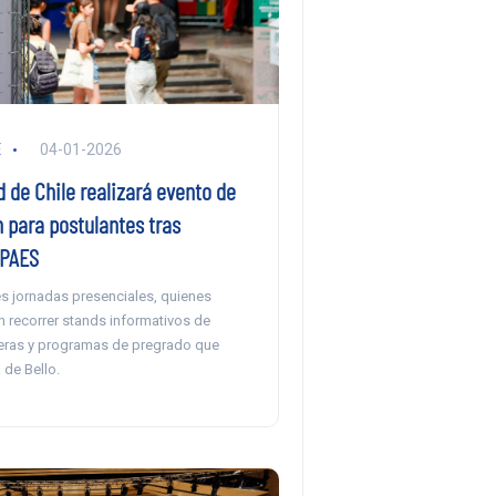
E
04-01-2026
 de Chile realizará evento de
 para postulantes tras
 PAES
es jornadas presenciales, quienes
n recorrer stands informativos de
reras y programas de pregrado que
 de Bello.