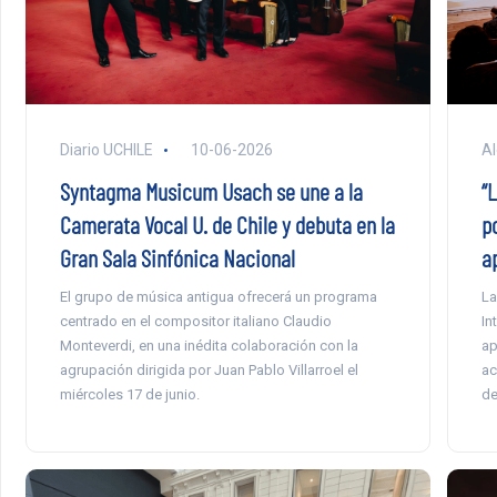
Diario UCHILE
10-06-2026
Al
Syntagma Musicum Usach se une a la
“
Camerata Vocal U. de Chile y debuta en la
p
Gran Sala Sinfónica Nacional
a
El grupo de música antigua ofrecerá un programa
La
centrado en el compositor italiano Claudio
In
Monteverdi, en una inédita colaboración con la
ap
agrupación dirigida por Juan Pablo Villarroel el
ac
miércoles 17 de junio.
de