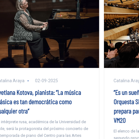
talina Araya
02-09-2025
Catalina Ara
vetlana Kotova, pianista: “La música
“Es un sue
lásica es tan democrática como
Orquesta S
alquier otra”
prepara pa
VM20
 intérprete rusa, académica de la Universidad de
ile, será la protagonista del próximo concierto de
El elenco de l
 temporada de piano del Centro para las Artes
segundo proce