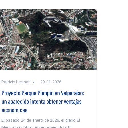
Patricio Herman
29-01-2026
Proyecto Parque Pümpin en Valparaíso:
un aparecido intenta obtener ventajas
económicas
El pasado 24 de enero de 2026, el diario El
Mercurio publicó un reportaje titulado