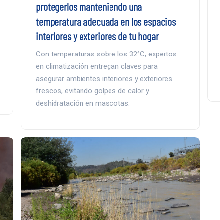
protegerlos manteniendo una
temperatura adecuada en los espacios
interiores y exteriores de tu hogar
Con temperaturas sobre los 32°C, expertos
en climatización entregan claves para
asegurar ambientes interiores y exteriores
frescos, evitando golpes de calor y
deshidratación en mascotas.