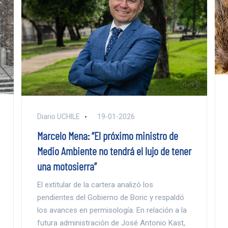
Diario UCHILE
19-01-2026
Marcelo Mena: “El próximo ministro de
Medio Ambiente no tendrá el lujo de tener
una motosierra”
El extitular de la cartera analizó los
pendientes del Gobierno de Boric y respaldó
los avances en permisología. En relación a la
futura administración de José Antonio Kast,