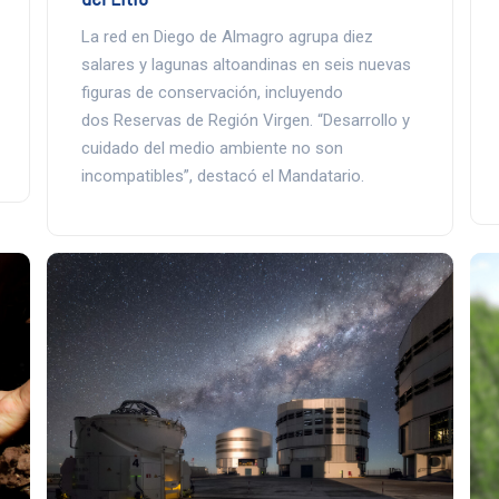
La red en Diego de Almagro agrupa diez
salares y lagunas altoandinas en seis nuevas
figuras de conservación, incluyendo
dos Reservas de Región Virgen. “Desarrollo y
cuidado del medio ambiente no son
incompatibles”, destacó el Mandatario.