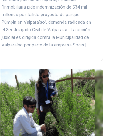
“Inmobiliaria pide indemnización de $34 mil
millones por fallido proyecto de parque
Pümpin en Valparaíso”, demanda radicada en
el 3er Juzgado Civil de Valparaíso. La acción
judicial es dirigida contra la Municipalidad de
Valparaíso por parte de la empresa Sogin […]