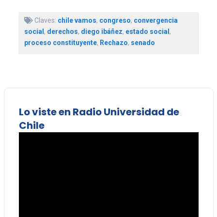
Claves:
chile vamos
,
congreso
,
convergencia
social
,
derechos
,
diego ibáñez
,
estado social
,
proceso constituyente
,
Rechazo
,
senado
Lo viste en Radio Universidad de
Chile