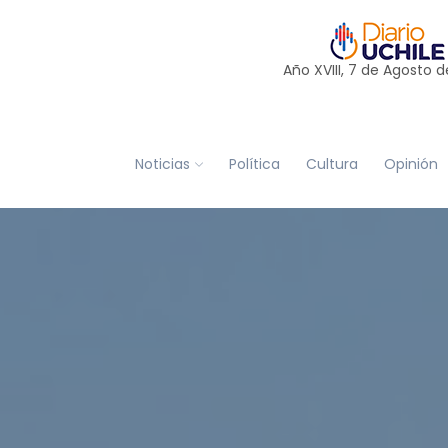
Año XVIII, 7 de
Agosto
d
Noticias
Política
Cultura
Opinión