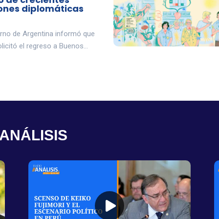
ones diplomáticas
erno de Argentina informó que
olicitó el regreso a Buenos…
ANÁLISIS