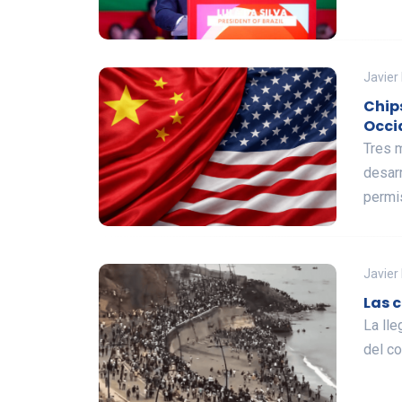
Javier
Chips
Occi
Tres 
desarr
permi
Javier
Las c
La ll
del co