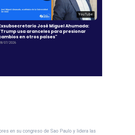
YouTube
Exsubsecretario José Miguel Ahumada:
Fernando 
"Trump usa aranceles para presionar
arancelar
cambios en otros países"
que se ex
28/07/2026
27/07/2026
dores en su congreso de Sao Paulo y lidera las