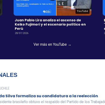
YouTube
Juan Pablo Lira analiza el ascenso de
Keiko Fujimori y el escenario político en
Perú
28/07/2026
Ver más en YouTube →
NALES
 UCHILE
da Silva formaliza su candidatura a la reelección
sidente brasileño obtuvo el respaldo del Partido de los Trabaja