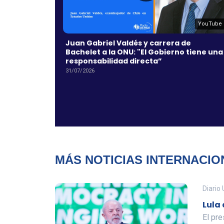
YouTube
YouTube
el
Juan Gabriel Valdés y carrera de
sgos
Bachelet a la ONU: "El Gobierno tiene una
responsabilidad directa”
31/07/2026
MÁS NOTICIAS INTERNACIO
Diario
Lula 
El pre