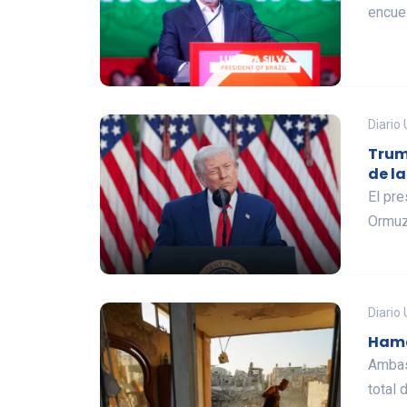
encues
Diario
Trum
de la
El pre
Ormuz 
Diario
Hamá
Ambas 
total 