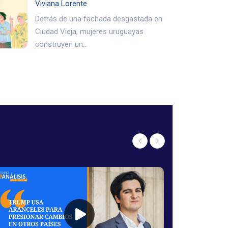
Viviana Lorente
Detrás de una fachada desgastada en
Ciudad Vieja, mujeres uruguayas
construyen un…