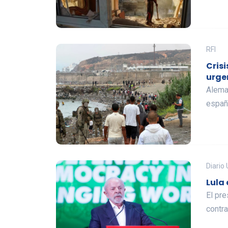
RFI
Cris
urge
Aleman
españ
Diario
Lula
El pre
contra