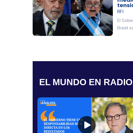
tensi
RFI
El Gobi
Brasil s
EL MUNDO EN RADIO