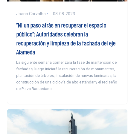
Joana Carvalho
08-08-2023
“Ni un paso atrás en recuperar el espacio
público”: Autoridades celebran la
recuperación y limpieza de la fachada del eje
Alameda
La siguiente semana comenzará la fase de mantención de
fachadas, luego iniciará la recuperación de monumentos,
plantación de árboles, instalación de nuevas luminarias, la
construcción de una ciclovía de alto estándar y el rediseño
de Plaza Baquedano.