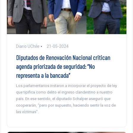
Diario UChile
21-05-2024
Diputados de Renovación Nacional critican
agenda priorizada de seguridad: “No
representa a la bancada”
Los parlamentarios instaron a incorporar el proyecto de ley
que tipifica como delito el ingreso clandestino a nuestro
país. En ese sentido, el diputado Schalper aseguró que
cooperarán, “pero por supuesto, haciendo sentir la voz de
las víctimas”.