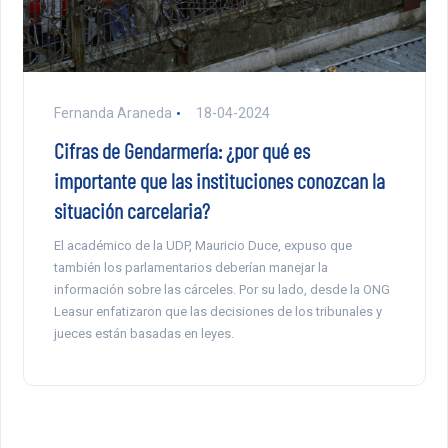
Fernanda Araneda
18-04-2024
Cifras de Gendarmería: ¿por qué es
importante que las instituciones conozcan la
situación carcelaria?
El académico de la UDP, Mauricio Duce, expuso que
también los parlamentarios deberían manejar la
información sobre las cárceles. Por su lado, desde la ONG
Leasur enfatizaron que las decisiones de los tribunales y
jueces están basadas en leyes.