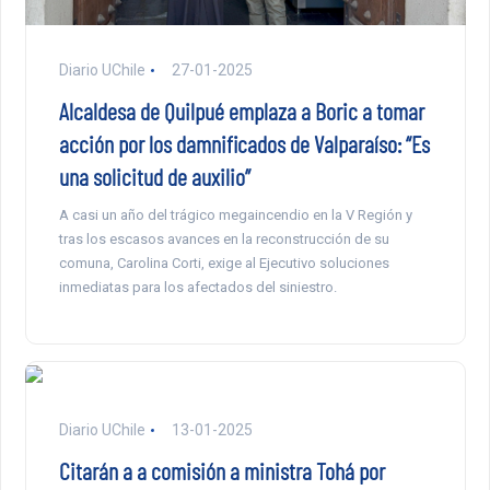
Diario UChile
27-01-2025
Alcaldesa de Quilpué emplaza a Boric a tomar
acción por los damnificados de Valparaíso: “Es
una solicitud de auxilio”
A casi un año del trágico megaincendio en la V Región y
tras los escasos avances en la reconstrucción de su
comuna, Carolina Corti, exige al Ejecutivo soluciones
inmediatas para los afectados del siniestro.
Diario UChile
13-01-2025
Citarán a a comisión a ministra Tohá por