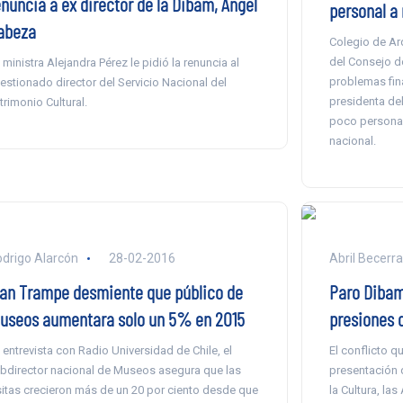
enuncia a ex director de la Dibam, Ángel
personal a 
abeza
Colegio de Ar
del Consejo 
 ministra Alejandra Pérez le pidió la renuncia al
problemas fin
estionado director del Servicio Nacional del
presidenta de
trimonio Cultural.
poco personal
nacional.
drigo Alarcón
28-02-2016
Abril Becerr
lan Trampe desmiente que público de
Paro Dibam
useos aumentara solo un 5% en 2015
presiones d
 entrevista con Radio Universidad de Chile, el
El conflicto 
bdirector nacional de Museos asegura que las
presentación d
sitas crecieron más de un 20 por ciento desde que
la Cultura, las