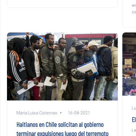
en
co
Lu
Maria Luisa Cisternas
16-08-2021
El
Haitianos en Chile solicitan al gobierno
La
terminar expulsiones luego del terremoto