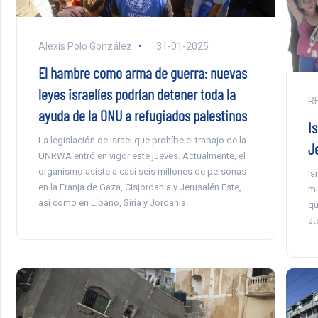
Alexis Polo González
31-01-2025
El hambre como arma de guerra: nuevas
leyes israelíes podrían detener toda la
RF
ayuda de la ONU a refugiados palestinos
I
La legislación de Israel que prohíbe el trabajo de la
J
UNRWA entró en vigor este jueves. Actualmente, el
organismo asiste a casi seis millones de personas
Is
en la Franja de Gaza, Cisjordania y Jerusalén Este,
mi
así como en Líbano, Siria y Jordania.
qu
at