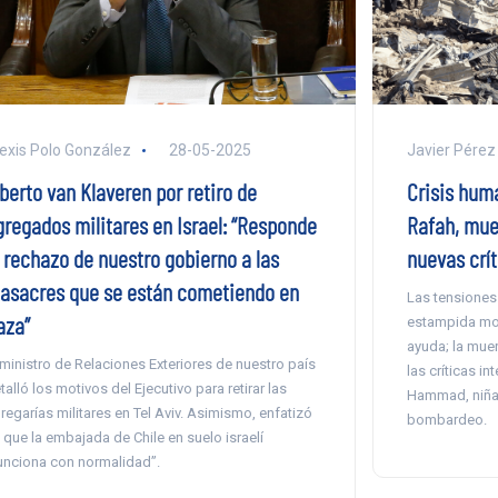
exis Polo González
28-05-2025
Javier Pérez
berto van Klaveren por retiro de
Crisis hum
gregados militares en Israel: “Responde
Rafah, mue
l rechazo de nuestro gobierno a las
nuevas crít
asacres que se están cometiendo en
Las tensiones 
aza”
estampida mor
ayuda; la muer
 ministro de Relaciones Exteriores de nuestro país
las críticas in
talló los motivos del Ejecutivo para retirar las
Hammad, niña 
regarías militares en Tel Aviv. Asimismo, enfatizó
bombardeo.
 que la embajada de Chile en suelo israelí
unciona con normalidad”.