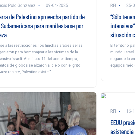
exis Polo González
09-04-2025
RFI
25-
arra de Palestino aprovecha partido de
“Sólo tene
a Sudamericana para manifestarse por
intensivos”
aza
situación c
se a las restricciones, los hinchas árabes se las
El territorio 
geniaron para homenajear a las víctimas de la
mundo. Israel 
ensiva israelí. Al minuto 11 del primer tiempo,
negando la en
entos de globos se alzaron al cielo con el grito
equipos médi
Gaza resiste, Palestina existe!”.
RFI
16-
EEUU presi
asistencia