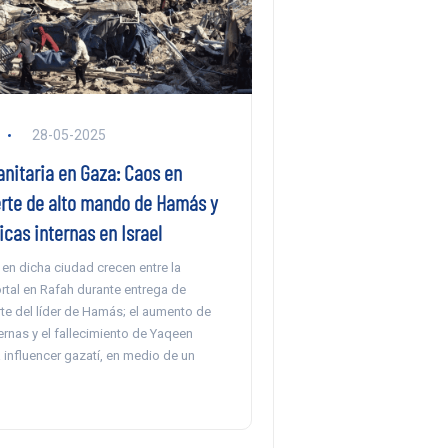
28-05-2025
anitaria en Gaza: Caos en
rte de alto mando de Hamás y
icas internas en Israel
en dicha ciudad crecen entre la
tal en Rafah durante entrega de
te del líder de Hamás; el aumento de
ternas y el fallecimiento de Yaqeen
influencer gazatí, en medio de un