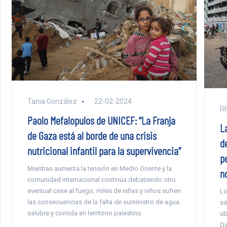
Tania González
22-02-2024
RF
Paolo Mefalopulos de UNICEF: “La Franja
L
de Gaza está al borde de una crisis
d
nutricional infantil para la supervivencia”
p
Mientras aumenta la tensión en Medio Oriente y la
n
comunidad internacional continúa debatiendo otro
eventual cese al fuego, miles de niñas y niños sufren
Lo
las consecuencias de la falta de suministro de agua
sá
salubre y comida en territorio palestino.
ub
Da