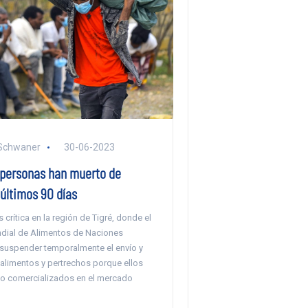
 Schwaner
30-06-2023
4 personas han muerto de
últimos 90 días
 crítica en la región de Tigré, donde el
dial de Alimentos de Naciones
suspender temporalmente el envío y
 alimentos y pertrechos porque ellos
o comercializados en el mercado