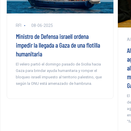
RFI
08-06-2025
Ministro de Defensa israelí ordena
Al
impedir la llegada a Gaza de una flotilla
Al
humanitaria
a
El velero partió el domingo pasado de Sicilia hacia
a
Gaza para brindar ayuda humanitaria y romper el
m
bloqueo israelí impuesto al territorio palestino, que
según la ONU está amenazado de hambruna.
G
El
de
ag
en
“f