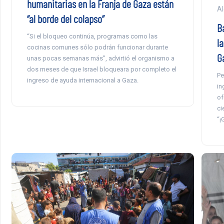
humanitarias en la Franja de Gaza están
Al
“al borde del colapso”
B
“Si el bloqueo continúa, programas como las
l
cocinas comunes sólo podrán funcionar durante
G
unas pocas semanas más”, advirtió el organismo a
dos meses de que Israel bloqueara por completo el
Pe
ingreso de ayuda internacional a Gaza.
in
of
ci
“¡