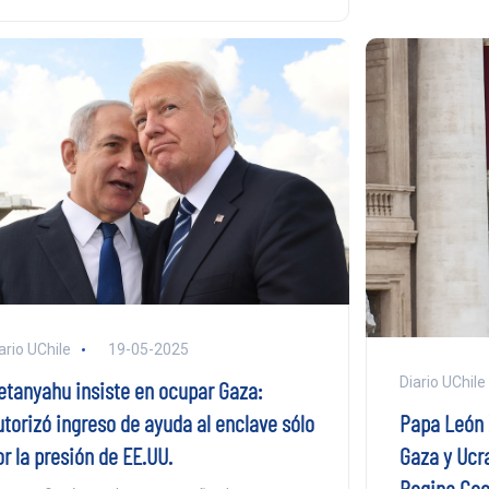
ario UChile
19-05-2025
Diario UChile
etanyahu insiste en ocupar Gaza:
utorizó ingreso de ayuda al enclave sólo
Papa León X
r la presión de EE.UU.
Gaza y Ucr
Regina Coe