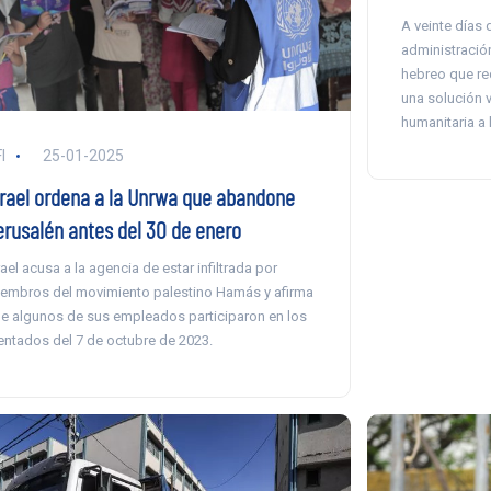
A veinte días 
administración
hebreo que red
una solución v
humanitaria a 
I
25-01-2025
srael ordena a la Unrwa que abandone
erusalén antes del 30 de enero
rael acusa a la agencia de estar infiltrada por
embros del movimiento palestino Hamás y afirma
e algunos de sus empleados participaron en los
entados del 7 de octubre de 2023.