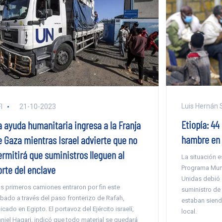
Luis Hernán
I
21-10-2023
Etiopía: 4
a ayuda humanitaria ingresa a la Franja
hambre en 
e Gaza mientras Israel advierte que no
ermitirá que suministros lleguen al
La situación es
orte del enclave
Programa Mun
Unidas debió 
s primeros camiones entraron por fin este
suministro de
bado a través del paso fronterizo de Rafah,
estaban siend
icado en Egipto. El portavoz del Ejército israelí,
local.
niel Hagari, indicó que todo material se quedará