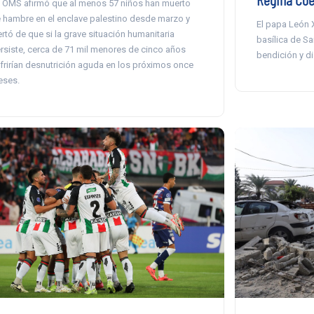
 OMS afirmó que al menos 57 niños han muerto
 hambre en el enclave palestino desde marzo y
El papa León X
ertó de que si la grave situación humanitaria
basílica de S
rsiste, cerca de 71 mil menores de cinco años
bendición y d
frirían desnutrición aguda en los próximos once
ses.