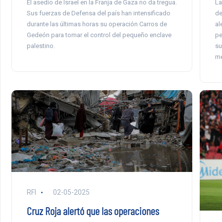
El asedio de Israel en la Franja de Gaza no da tregua.
La
Sus fuerzas de Defensa del país han intensificado
de
durante las últimas horas su operación Carros de
al
Gedeón para tomar el control del pequeño enclave
pe
palestino.
su
me
RFI
02-05-2025
Cruz Roja alertó que las operaciones