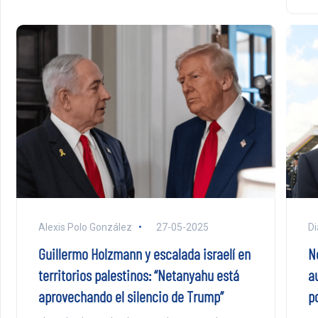
Alexis Polo González
27-05-2025
Di
Guillermo Holzmann y escalada israelí en
N
territorios palestinos: “Netanyahu está
a
aprovechando el silencio de Trump”
po