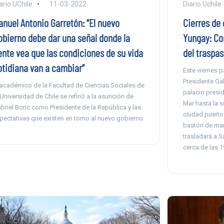
ario UChile
11-03-2022
Diario Uchile
anuel Antonio Garretón: “El nuevo
Cierres de 
obierno debe dar una señal donde la
Yungay: Co
ente vea que las condiciones de su vida
del traspa
otidiana van a cambiar”
Este viernes p
Presidente Gab
 académico de la Facultad de Ciencias Sociales de
palacio presid
 Universidad de Chile se refirió a la asunción de
Mar hasta la 
briel Boric como Presidente de la República y las
ciudad puerto.
pectativas que existen en torno al nuevo gobierno.
bastón de mand
trasladará a 
cerca de las 1