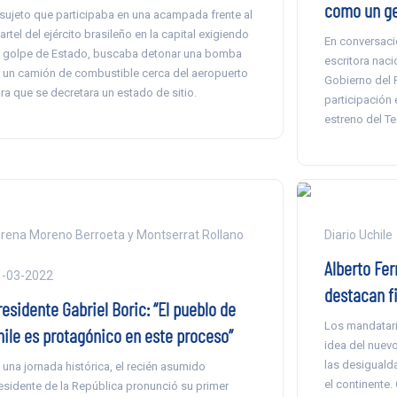
como un ge
 sujeto que participaba en una acampada frente al
artel del ejército brasileño en la capital exigiendo
En conversaci
 golpe de Estado, buscaba detonar una bomba
escritora nacio
 un camión de combustible cerca del aeropuerto
Gobierno del P
ra que se decretara un estado de sitio.
participación 
estreno del Te
rena Moreno Berroeta y Montserrat Rollano
Diario Uchile
Alberto Fer
1-03-2022
destacan fi
esidente Gabriel Boric: “El pueblo de
Los mandatari
hile es protagónico en este proceso”
idea del nuevo
las desigualda
 una jornada histórica, el recién asumido
el continente.
esidente de la República pronunció su primer