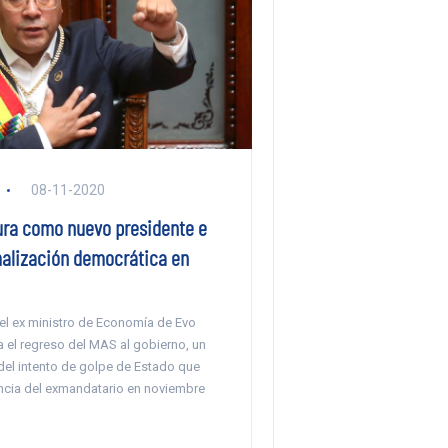
08-11-2020
jura como nuevo presidente e
malización democrática en
el ex ministro de Economía de Evo
 el regreso del MAS al gobierno, un
el intento de golpe de Estado que
uncia del exmandatario en noviembre