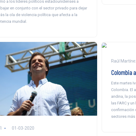
amó a los líderes políticos estadounidenses a
abajar en conjunto con el sector privado para dejar
rás la ola de violencia política que afecta a la
tencia mundial.
Raúl Martíne
Colombia a
Este martes I
Colombia. El 
andina, la pos
las FARC y un
confirmación d
sectores más 
I
01-03-2020