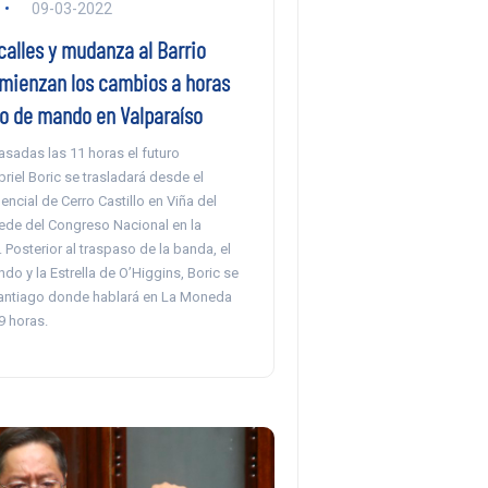
09-03-2022
calles y mudanza al Barrio
mienzan los cambios a horas
so de mando en Valparaíso
asadas las 11 horas el futuro
riel Boric se trasladará desde el
encial de Cerro Castillo en Viña del
sede del Congreso Nacional en la
 Posterior al traspaso de la banda, el
o y la Estrella de O’Higgins, Boric se
Santiago donde hablará en La Moneda
9 horas.