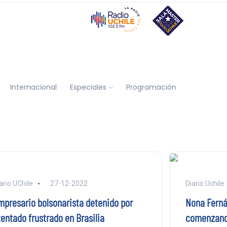
Internacional
Especiales
Programación
ario UChile
27-12-2022
Diario Uchile
mpresario bolsonarista detenido por
Nona Ferná
tentado frustrado en Brasilia
comenzando