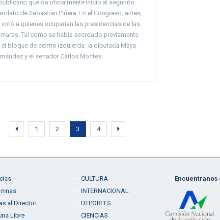
publicano que da oficialmente inicio al segundo
ndato de Sebastián Piñera. En el Congreso, antes,
 votó a quienes ocuparían las presidencias de las
maras. Tal como se había acordado previamente
 el bloque de centro izquierda: la diputada Maya
rnández y el senador Carlos Montes.
1
2
3
4
cias
CULTURA
Encuentranos e
umnas
INTERNACIONAL
as al Director
DEPORTES
una Libre
CIENCIAS