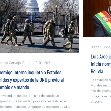
Diario UChile
Luis Arce 
inicia nor
audia Carvajal G.
19-01-2021
Bolivia
nemigo interno inquieta a Estados
nidos y expertos de la ONU previo al
La asunción d
Morales marca
ambio de mando
año después d
 investidura de Joe BIden ha desatado un
obligó la ren
spositivo de seguridad pocas veces visto en el
de 2019.
ís norteamericano. Un grupo de expertos de ONU