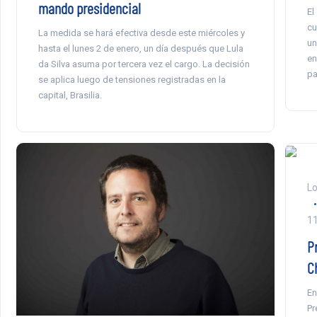
mando presidencial
El
cu
La medida se hará efectiva desde este miércoles y
un
hasta el lunes 2 de enero, un día después que Lula
en
da Silva asuma por tercera vez el cargo. La decisión
pa
se aplica luego de tensiones registradas en la
capital, Brasilia.
Lo
1
Pr
C
En
Pr