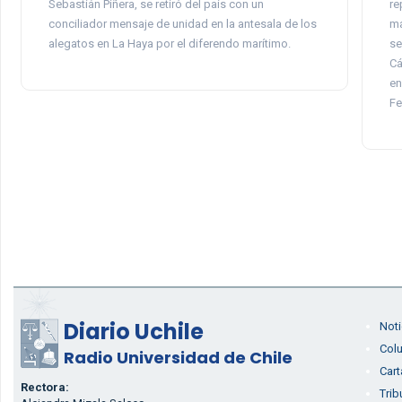
Sebastián Piñera, se retiró del país con un
re
conciliador mensaje de unidad en la antesala de los
ma
alegatos en La Haya por el diferendo marítimo.
se
Cá
en
Fe
Diario Uchile
Noti
Col
Radio Universidad de Chile
Cart
Rectora:
Trib