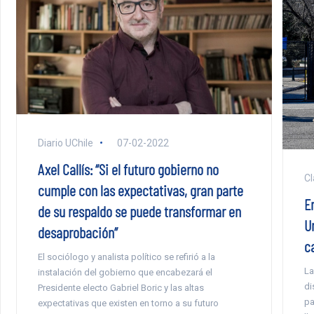
Diario UChile
07-02-2022
Axel Callís: “Si el futuro gobierno no
Cl
cumple con las expectativas, gran parte
E
de su respaldo se puede transformar en
U
desaprobación”
c
El sociólogo y analista político se refirió a la
La
instalación del gobierno que encabezará el
di
Presidente electo Gabriel Boric y las altas
pa
expectativas que existen en torno a su futuro