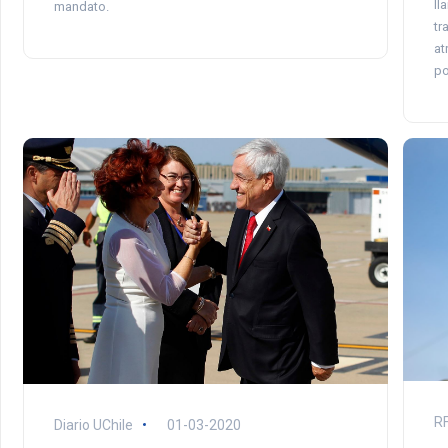
ll
mandato.
tr
at
po
RF
Diario UChile
01-03-2020