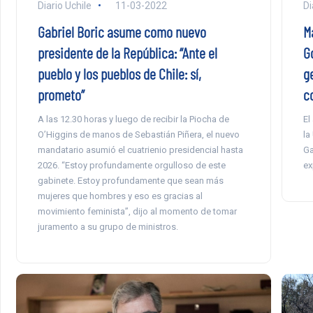
Diario Uchile
11-03-2022
Di
Gabriel Boric asume como nuevo
M
presidente de la República: “Ante el
G
pueblo y los pueblos de Chile: sí,
g
prometo”
c
A las 12.30 horas y luego de recibir la Piocha de
El
O’Higgins de manos de Sebastián Piñera, el nuevo
la
mandatario asumió el cuatrienio presidencial hasta
Ga
2026. “Estoy profundamente orgulloso de este
ex
gabinete. Estoy profundamente que sean más
mujeres que hombres y eso es gracias al
movimiento feminista”, dijo al momento de tomar
juramento a su grupo de ministros.