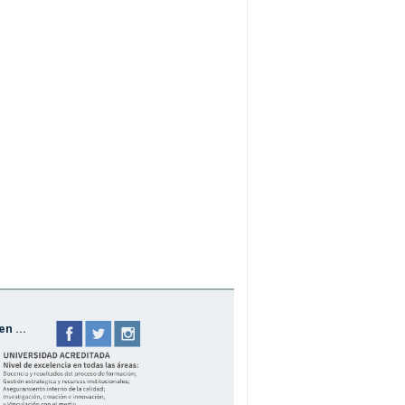
n ...