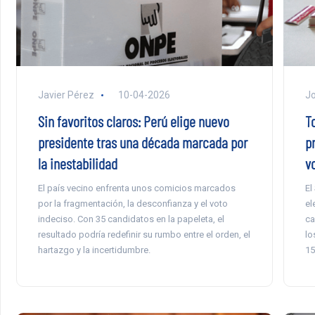
Javier Pérez
10-04-2026
Jo
Sin favoritos claros: Perú elige nuevo
T
presidente tras una década marcada por
p
la inestabilidad
v
El país vecino enfrenta unos comicios marcados
El
por la fragmentación, la desconfianza y el voto
el
indeciso. Con 35 candidatos en la papeleta, el
ca
resultado podría redefinir su rumbo entre el orden, el
lo
hartazgo y la incertidumbre.
15