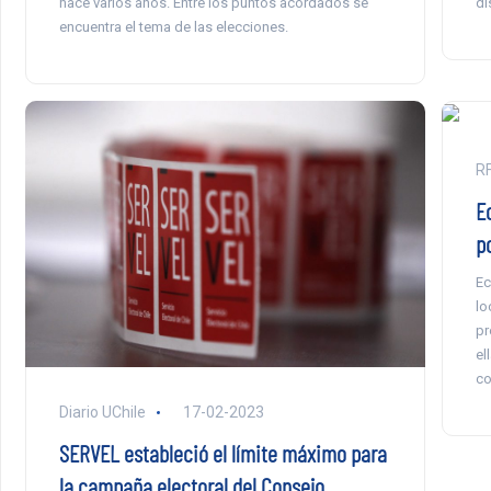
hace varios años. Entre los puntos acordados se
di
encuentra el tema de las elecciones.
RF
E
p
Ec
lo
pr
el
co
Diario UChile
17-02-2023
SERVEL estableció el límite máximo para
la campaña electoral del Consejo