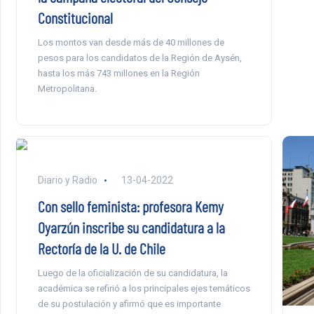
Constitucional
Los montos van desde más de 40 millones de
pesos para los candidatos de la Región de Aysén,
hasta los más 743 millones en la Región
Metropolitana.
Diario y Radio
13-04-2022
Con sello feminista: profesora Kemy
Oyarzún inscribe su candidatura a la
Rectoría de la U. de Chile
Luego de la oficialización de su candidatura, la
académica se refirió a los principales ejes temáticos
de su postulación y afirmó que es importante