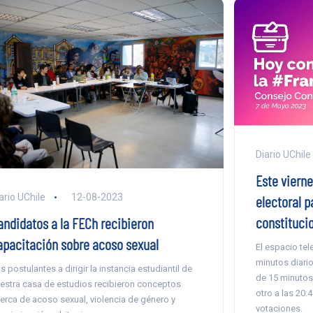
Diario UChile
Este vierne
ario UChile
12-08-2023
electoral p
constituci
andidatos a la FECh recibieron
apacitación sobre acoso sexual
El espacio tel
minutos diari
s postulantes a dirigir la instancia estudiantil de
de 15 minutos
estra casa de estudios recibieron conceptos
otro a las 20:
erca de acoso sexual, violencia de género y
votaciones.