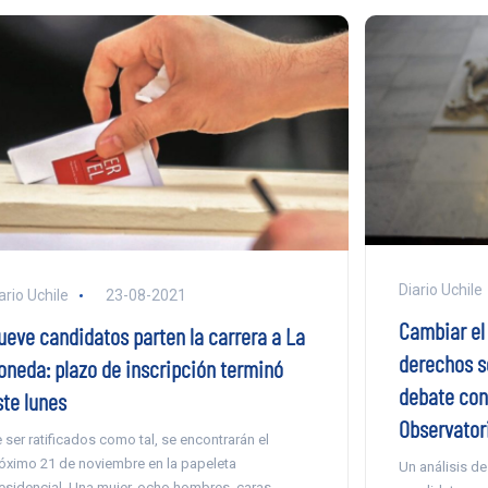
Diario Uchile
ario Uchile
23-08-2021
Cambiar el
ueve candidatos parten la carrera a La
derechos so
oneda: plazo de inscripción terminó
debate con
ste lunes
Observator
 ser ratificados como tal, se encontrarán el
óximo 21 de noviembre en la papeleta
Un análisis d
esidencial. Una mujer, ocho hombres, caras