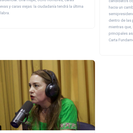
candidatos co
evas y caras viejas: la ciudadanía tendrá la última
hacia un camb
labra.
semipresidenci
dentro de las
mientras que, 
principales a
Carta Fundame