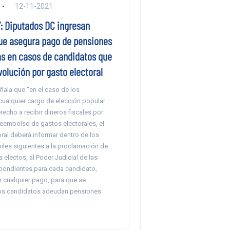
12-11-2021
”: Diputados DC ingresan
ue asegura pago de pensiones
as en casos de candidatos que
olución por gasto electoral
ñala que “en el caso de los
cualquier cargo de elección popular
echo a recibir dineros fiscales por
eembolso de gastos electorales, el
oral deberá informar dentro de los
iles siguientes a la proclamación de
 electos, al Poder Judicial de las
ondientes para cada candidato,
r cualquier pago, para que se
los candidatos adeudan pensiones