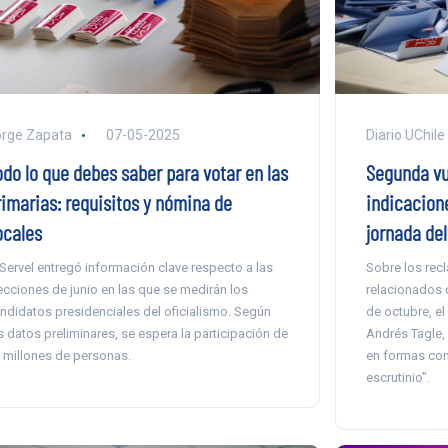
rge Zapata
07-05-2025
Diario UChile
odo lo que debes saber para votar en las
Segunda vue
rimarias: requisitos y nómina de
indicacion
ocales
jornada de
 Servel entregó información clave respecto a las
Sobre los rec
ecciones de junio en las que se medirán los
relacionados c
ndidatos presidenciales del oficialismo. Según
de octubre, el
s datos preliminares, se espera la participación de
Andrés Tagle, 
 millones de personas.
en formas con
escrutinio”.