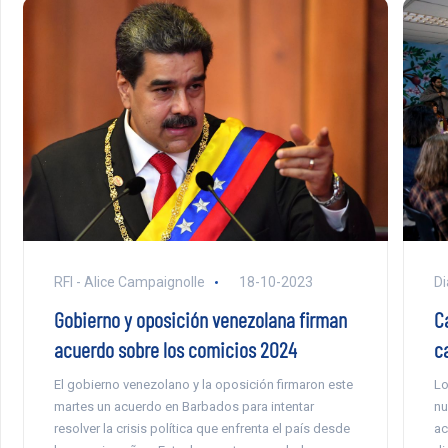
RFI - Alice Campaignolle
18-10-2023
Di
Gobierno y oposición venezolana firman
C
acuerdo sobre los comicios 2024
c
El gobierno venezolano y la oposición firmaron este
Lo
martes un acuerdo en Barbados para intentar
nu
resolver la crisis política que enfrenta el país desde
ac