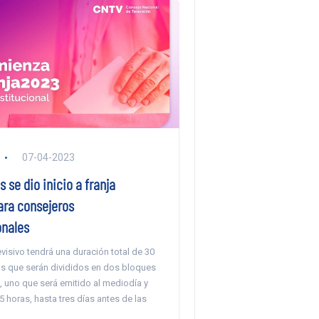
07-04-2023
s se dio inicio a franja
ara consejeros
onales
evisivo tendrá una duración total de 30
os que serán divididos en dos bloques
, uno que será emitido al mediodía y
45 horas, hasta tres días antes de las