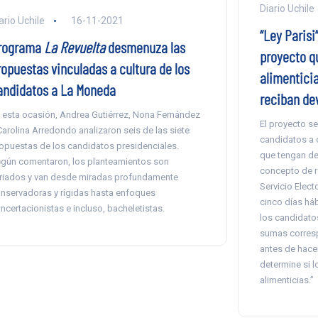
Diario Uchile
ario Uchile
16-11-2021
“Ley Parisi
rograma
La Revuelta
desmenuza las
proyecto q
ropuestas vinculadas a cultura de los
alimentici
andidatos a La Moneda
reciban dev
 esta ocasión, Andrea Gutiérrez, Nona Fernández
El proyecto se
Carolina Arredondo analizaron seis de las siete
candidatos a 
opuestas de los candidatos presidenciales.
que tengan der
gún comentaron, los planteamientos son
concepto de r
riados y van desde miradas profundamente
Servicio Elect
nservadoras y rígidas hasta enfoques
cinco días háb
ncertacionistas e incluso, bacheletistas.
los candidatos
sumas corresp
antes de hace
determine si 
alimenticias.”