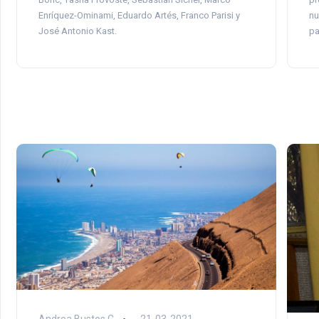
Enríquez-Ominami, Eduardo Artés, Franco Parisi y
nu
José Antonio Kast.
pa