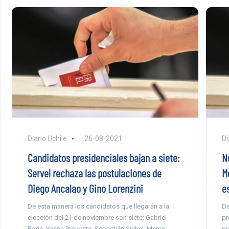
Diario Uchile
26-08-2021
Di
Candidatos presidenciales bajan a siete:
N
Servel rechaza las postulaciones de
M
Diego Ancalao y Gino Lorenzini
e
De esta manera los candidatos que llegarán a la
De
elección del 21 de noviembre son siete: Gabriel
pr
Boric, Yasna Provoste, Sebastián Sichel, Marco
pr