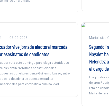
scriminación arbitraria.
I
05-02-2023
Maria Luisa 
cuador vive jornada electoral marcada
Segundo in
or asesinatos de candidatos
Nayalet Man
Meléndez a
uador vota este domingo para elegir autoridades
el cargo de
cales y definir reformas constitucionales
opuestas por el presidente Guillermo Lasso, entre
Los juristas v
las para decidir si se permite extraditar
dejaron Rodri
nnacionales para combatir la criminalidad.
lista de cand
Marta Herrera 