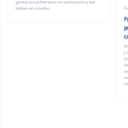
generar una gobernanza con participación y que
Di
delibera en colectivo.
P
p
c
En
y 
pr
Se
va
co
co