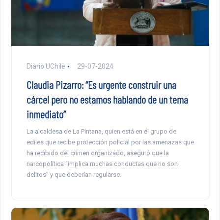
Diario UChile
29-07-2024
Claudia Pizarro: “Es urgente construir una
cárcel pero no estamos hablando de un tema
inmediato”
La alcaldesa de La Pintana, quien está en el grupo de
ediles que recibe protección policial por las amenazas que
ha recibido del crimen organizado, aseguró que la
narcopolítica “implica muchas conductas que no son
delitos” y que deberían regularse.