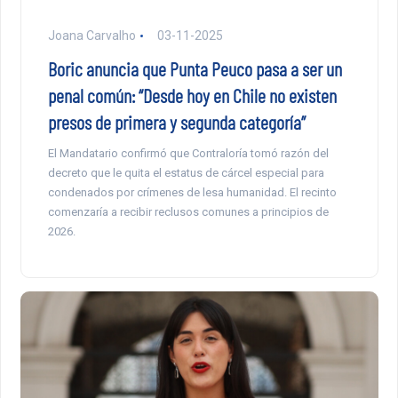
Joana Carvalho
03-11-2025
Boric anuncia que Punta Peuco pasa a ser un
penal común: “Desde hoy en Chile no existen
presos de primera y segunda categoría”
El Mandatario confirmó que Contraloría tomó razón del
decreto que le quita el estatus de cárcel especial para
condenados por crímenes de lesa humanidad. El recinto
comenzaría a recibir reclusos comunes a principios de
2026.