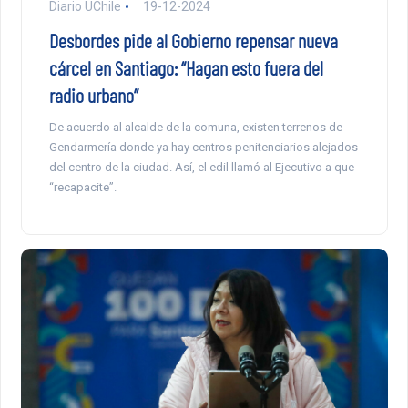
Diario UChile
19-12-2024
Desbordes pide al Gobierno repensar nueva
cárcel en Santiago: “Hagan esto fuera del
radio urbano”
De acuerdo al alcalde de la comuna, existen terrenos de
Gendarmería donde ya hay centros penitenciarios alejados
del centro de la ciudad. Así, el edil llamó al Ejecutivo a que
“recapacite”.