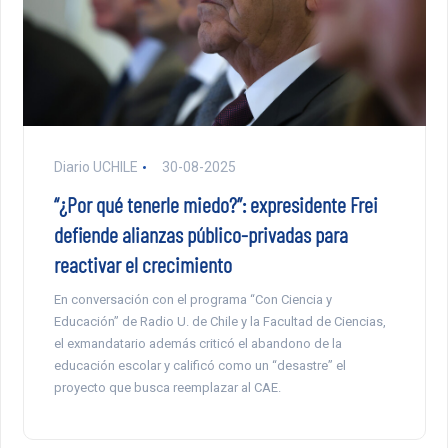
Diario UCHILE
30-08-2025
“¿Por qué tenerle miedo?”: expresidente Frei
defiende alianzas público-privadas para
reactivar el crecimiento
En conversación con el programa “Con Ciencia y
Educación” de Radio U. de Chile y la Facultad de Ciencias,
el exmandatario además criticó el abandono de la
educación escolar y calificó como un “desastre” el
proyecto que busca reemplazar al CAE.