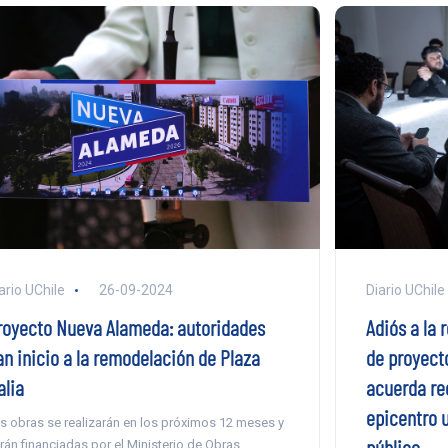
Diario UChile
ario UChile
26-09-2024
Adiós a la 
royecto Nueva Alameda: autoridades
de proyect
an inicio a la remodelación de Plaza
acuerda re
alia
epicentro 
s obras se realizarán en los próximos 12 meses y
público
rán financiadas por el Ministerio de Obras