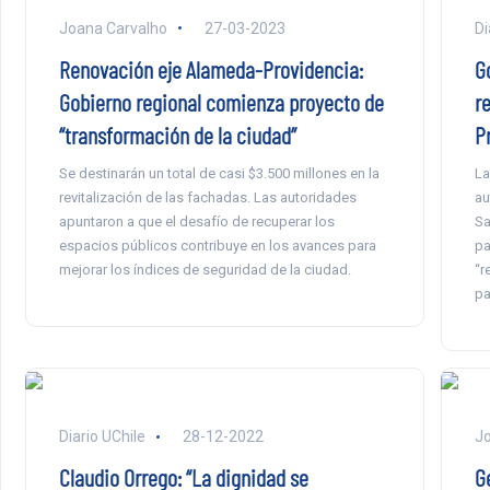
Joana Carvalho
27-03-2023
Di
Renovación eje Alameda-Providencia:
G
Gobierno regional comienza proyecto de
r
“transformación de la ciudad”
P
Se destinarán un total de casi $3.500 millones en la
La
revitalización de las fachadas. Las autoridades
au
apuntaron a que el desafío de recuperar los
Sa
espacios públicos contribuye en los avances para
pa
mejorar los índices de seguridad de la ciudad.
“r
pa
Diario UChile
28-12-2022
Jo
Claudio Orrego: “La dignidad se
G