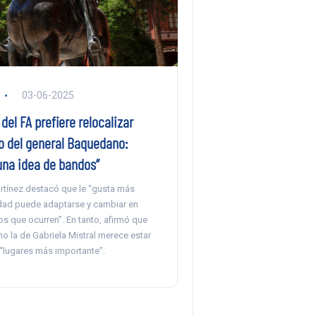
03-06-2025
del FA prefiere relocalizar
del general Baquedano:
una idea de bandos”
tínez destacó que le “gusta más
dad puede adaptarse y cambiar en
os que ocurren”. En tanto, afirmó que
o la de Gabriela Mistral merece estar
 “lugares más importante”.