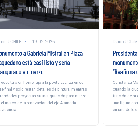
ario UCHILE
19-02-2026
Diario UChile
onumento a Gabriela Mistral en Plaza
Presidenta 
aquedano está casi listo y sería
monumento 
naugurado en marzo
“Reafirma 
 escultura en homenaje a la poeta avanza en su
Constanza Mar
se final y solo restan detalles de pintura, mientras
cuando la ciu
toridades proyectan su inauguración para marzo
función de hit
 el marco de la renovación del eje Alameda–
una figura com
ovidencia.
en uno de los