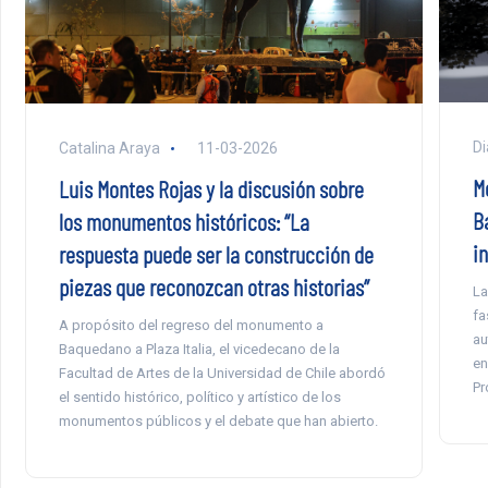
Di
Catalina Araya
11-03-2026
M
Luis Montes Rojas y la discusión sobre
B
los monumentos históricos: “La
i
respuesta puede ser la construcción de
piezas que reconozcan otras historias”
La
fa
A propósito del regreso del monumento a
au
Baquedano a Plaza Italia, el vicedecano de la
en
Facultad de Artes de la Universidad de Chile abordó
Pr
el sentido histórico, político y artístico de los
monumentos públicos y el debate que han abierto.