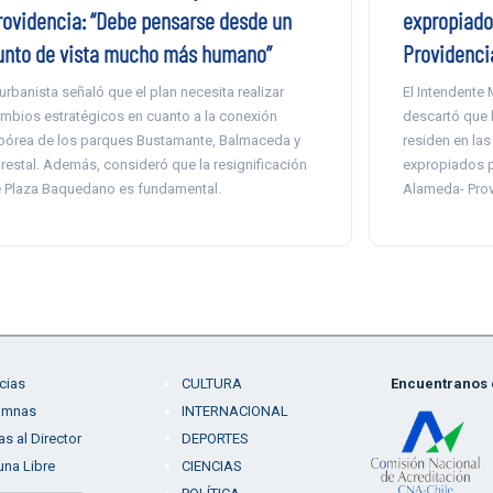
rovidencia: “Debe pensarse desde un
expropiado
unto de vista mucho más humano”
Providenci
 urbanista señaló que el plan necesita realizar
El Intendente 
mbios estratégicos en cuanto a la conexión
descartó que l
bórea de los parques Bustamante, Balmaceda y
residen en las
restal. Además, consideró que la resignificación
expropiados p
 Plaza Baquedano es fundamental.
Alameda- Prov
cias
CULTURA
Encuentranos e
umnas
INTERNACIONAL
as al Director
DEPORTES
una Libre
CIENCIAS