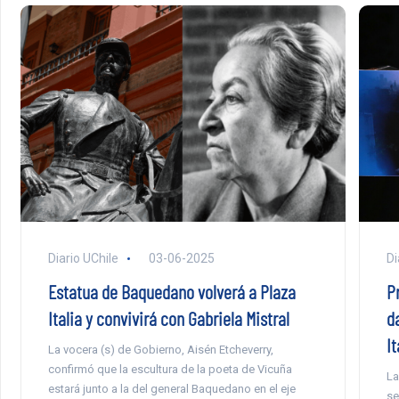
Diario UChile
03-06-2025
Di
Estatua de Baquedano volverá a Plaza
P
Italia y convivirá con Gabriela Mistral
d
It
La vocera (s) de Gobierno, Aisén Etcheverry,
confirmó que la escultura de la poeta de Vicuña
La
estará junto a la del general Baquedano en el eje
se