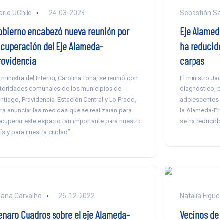
ario UChile
24-03-2023
Sebastián S
obierno encabezó nueva reunión por
Eje Alamed
ecuperación del Eje Alameda-
ha reducid
rovidencia
carpas
 ministra del Interior, Carolina Tohá, se reunió con
El ministro Ja
toridades comunales de los municipios de
diagnóstico, p
ntiago, Providencia, Estación Central y Lo Prado,
adolescentes 
ra anunciar las medidas que se realizaran para
la Alameda-Pr
ecuperar este espacio tan importante para nuestro
se ha reducido
ís y para nuestra ciudad”.
ana Carvalho
26-12-2022
Natalia Figu
enaro Cuadros sobre el eje Alameda-
Vecinos de