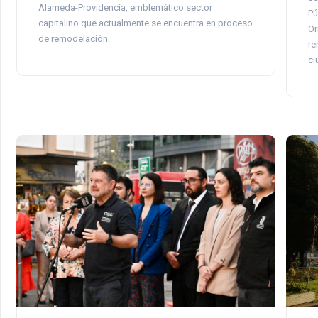
Alameda-Providencia, emblemático sector
Pú
capitalino que actualmente se encuentra en proceso
Or
de remodelación.
re
ci