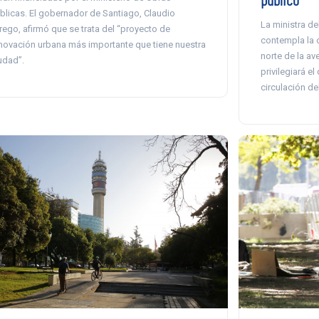
blicas. El gobernador de Santiago, Claudio
La ministra de
rego, afirmó que se trata del “proyecto de
contempla la 
novación urbana más importante que tiene nuestra
norte de la av
udad”.
privilegiará e
circulación de